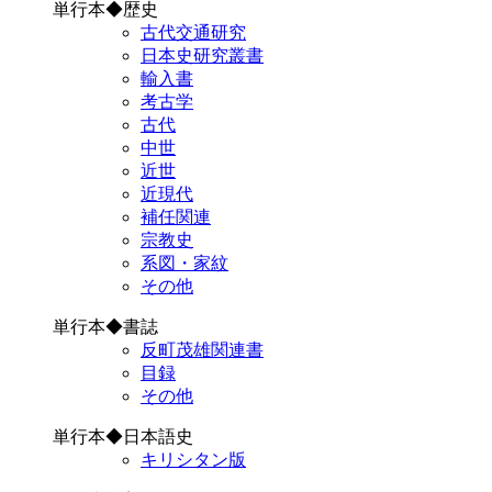
単行本◆歴史
古代交通研究
日本史研究叢書
輸入書
考古学
古代
中世
近世
近現代
補任関連
宗教史
系図・家紋
その他
単行本◆書誌
反町茂雄関連書
目録
その他
単行本◆日本語史
キリシタン版