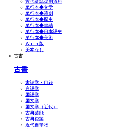
近代雑誌複刻資料
単行本◆文学
単行本◆演劇
単行本◆歴史
単行本◆書誌
単行本◆日本語史
単行本◆美術
Ｗｅｂ版
美本なし
古書
古書
書誌学・目録
言語学
国語学
国文学
国文学（近代）
古典芸能
古典複製
近代自筆物