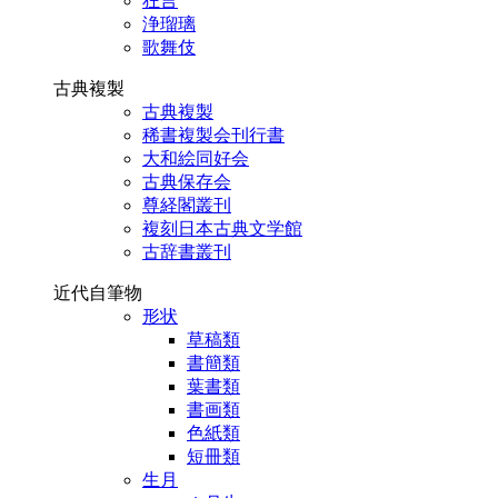
狂言
浄瑠璃
歌舞伎
古典複製
古典複製
稀書複製会刊行書
大和絵同好会
古典保存会
尊経閣叢刊
複刻日本古典文学館
古辞書叢刊
近代自筆物
形状
草稿類
書簡類
葉書類
書画類
色紙類
短冊類
生月