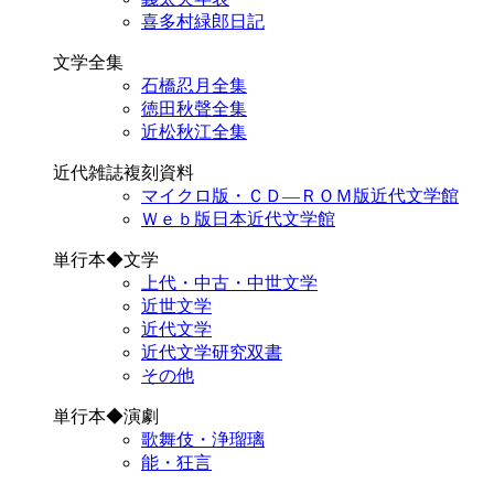
喜多村緑郎日記
文学全集
石橋忍月全集
徳田秋聲全集
近松秋江全集
近代雑誌複刻資料
マイクロ版・ＣＤ―ＲＯＭ版近代文学館
Ｗｅｂ版日本近代文学館
単行本◆文学
上代・中古・中世文学
近世文学
近代文学
近代文学研究双書
その他
単行本◆演劇
歌舞伎・浄瑠璃
能・狂言