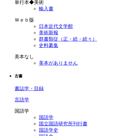
単行本◆美術
輸入書
Ｗｅｂ版
日本近代文学館
美術新報
群書類従（正・続・続々）
史料纂集
美本なし
美本がありません
古書
書誌学・目録
言語学
国語学
国語学
国立国語研究所刊行書
国語学史