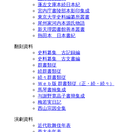
蓬左文庫本続日本紀
宮内庁書陵部本影印集成
東京大学史料編纂所叢書
尾州家河内本源氏物語
新天理図書館善本叢書
熱田本 日本書紀
翻刻資料
史料纂集 古記録編
史料纂集 古文書編
群書類従
続群書類従
続々群書類従
Ｗｅｂ版 群書類従（正・続・続々）
馬琴書翰集成
与謝野寛晶子書簡集成
梅若実日記
西山宗因全集
演劇資料
近代歌舞伎年表
義太夫年表