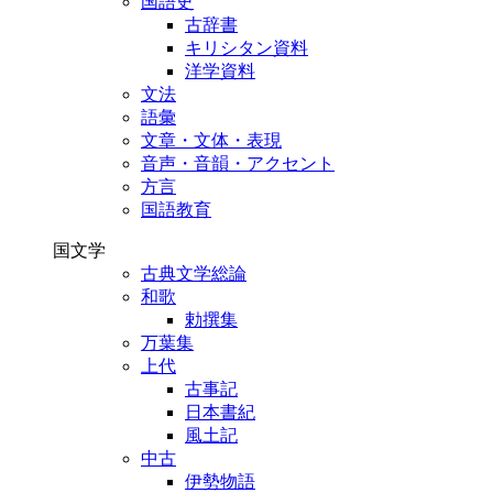
国語史
古辞書
キリシタン資料
洋学資料
文法
語彙
文章・文体・表現
音声・音韻・アクセント
方言
国語教育
国文学
古典文学総論
和歌
勅撰集
万葉集
上代
古事記
日本書紀
風土記
中古
伊勢物語