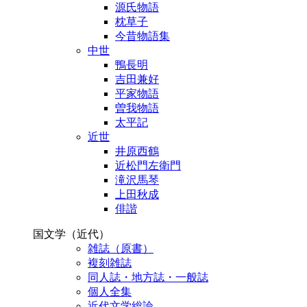
源氏物語
枕草子
今昔物語集
中世
鴨長明
吉田兼好
平家物語
曽我物語
太平記
近世
井原西鶴
近松門左衛門
滝沢馬琴
上田秋成
俳諧
国文学（近代）
雑誌（原書）
複刻雑誌
同人誌・地方誌・一般誌
個人全集
近代文学総論