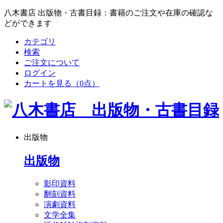
八木書店 出版物・古書目録：書籍のご注文や在庫の確認な
どができます
カテゴリ
検索
ご注文について
ログイン
カートを見る
（0点）
出版物
出版物
影印資料
翻刻資料
演劇資料
文学全集