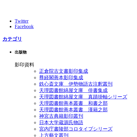
Twitter
Facebook
カテゴリ
出版物
影印資料
正倉院古文書影印集成
尊経閣善本影印集成
鉄心斎文庫 伊勢物語古注釈叢刊
天理図書館綿屋文庫 俳書集成
天理図書館綿屋文庫 真蹟掛軸シリーズ
天理図書館善本叢書 和書之部
天理図書館善本叢書 漢籍之部
神宮古典籍影印叢刊
日本大学蔵源氏物語
宮内庁書陵部コロタイプシリーズ
上方藝文叢刊