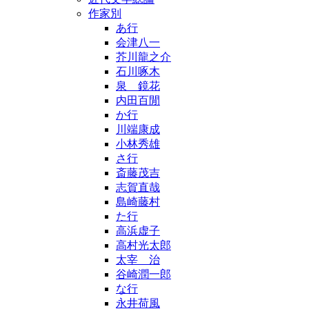
作家別
あ行
会津八一
芥川龍之介
石川啄木
泉 鏡花
内田百閒
か行
川端康成
小林秀雄
さ行
斎藤茂吉
志賀直哉
島崎藤村
た行
高浜虚子
高村光太郎
太宰 治
谷崎潤一郎
な行
永井荷風