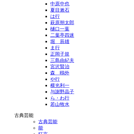
中原中也
夏目漱石
は行
萩原朔太郎
樋口一葉
二葉亭四迷
堀 辰雄
ま行
正岡子規
三島由紀夫
宮沢賢治
森 鴎外
や行
横光利一
与謝野晶子
ら・わ行
若山牧水
古典芸能
古典芸能
能