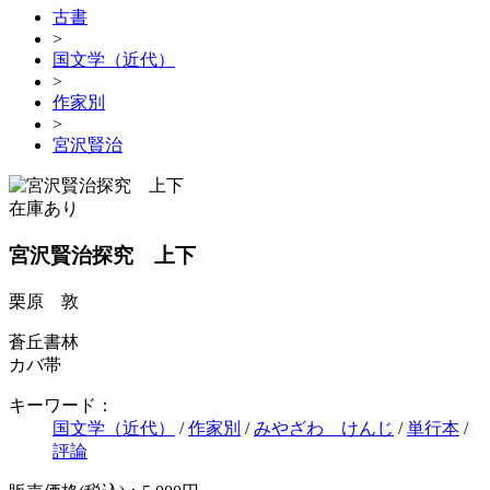
古書
>
国文学（近代）
>
作家別
>
宮沢賢治
在庫あり
宮沢賢治探究 上下
栗原 敦
蒼丘書林
カバ帯
キーワード：
国文学（近代）
/
作家別
/
みやざわ けんじ
/
単行本
/
評論