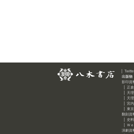
Twitte
出版物
影印資
正倉
天理
天理
宮内
東京
翻刻資
史料
Ｗｅ
演劇資