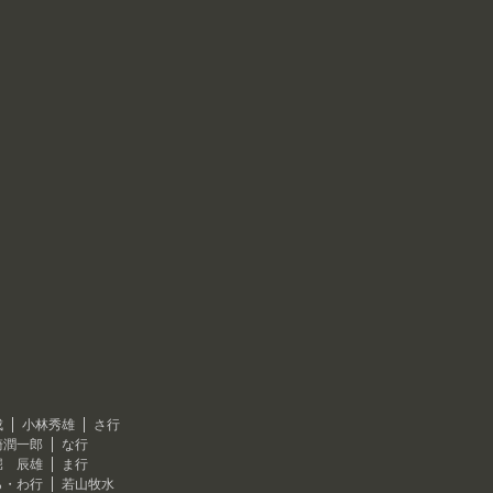
成
小林秀雄
さ行
崎潤一郎
な行
堀 辰雄
ま行
ら・わ行
若山牧水