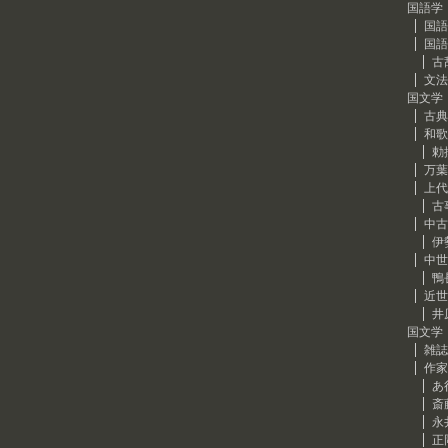
国語学
国語
国語
古
文法
国文学
古典
和歌
勅
万葉
上代
古
中古
伊
中世
鴨
近世
井
国文学
雑誌
作家
あ
斎
永
正