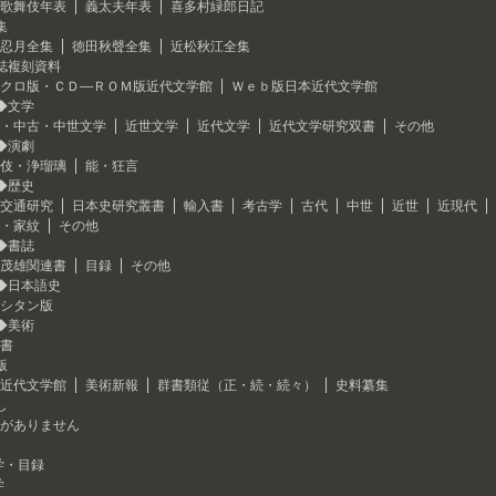
歌舞伎年表
義太夫年表
喜多村緑郎日記
集
忍月全集
徳田秋聲全集
近松秋江全集
誌複刻資料
クロ版・ＣＤ―ＲＯＭ版近代文学館
Ｗｅｂ版日本近代文学館
◆文学
・中古・中世文学
近世文学
近代文学
近代文学研究双書
その他
◆演劇
伎・浄瑠璃
能・狂言
◆歴史
交通研究
日本史研究叢書
輸入書
考古学
古代
中世
近世
近現代
・家紋
その他
◆書誌
茂雄関連書
目録
その他
◆日本語史
シタン版
◆美術
書
版
近代文学館
美術新報
群書類従（正・続・続々）
史料纂集
し
がありません
学・目録
学