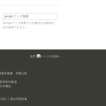
Googleブック検索で八木書店の出版物が
全文検索できます。
カテゴリ
館善本叢書 和書之部
部本影印集成
日本書紀
実日記
西山宗因全集