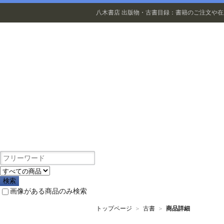
八木書店 出版物・古書目録：書籍のご注文や
出版物
画像がある商品のみ検索
トップページ
＞
古書
＞
商品詳細