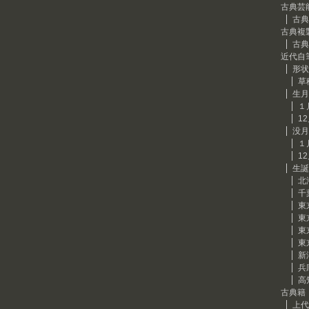
古典芸
古典
古典複
古典
近代自
形状
草
生月
１
1
没月
１
1
生誕
北
千
東
東
東
東
新
兵
高
古典籍
上代