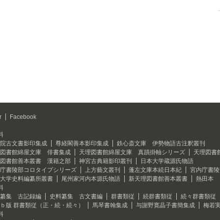
r
Facebook
料
院古文書影印集成
尊経閣善本影印集成
鉄心斎文庫 伊勢物語古注釈叢刊
図書館綿屋文庫 俳書集成
天理図書館綿屋文庫 真蹟掛軸シリーズ
天理図書
図書館善本叢書 漢籍之部
神宮古典籍影印叢刊
日本大学蔵源氏物語
庁書陵部コロタイプシリーズ
上方藝文叢刊
蓬左文庫本続日本紀
宮内庁書陵
大学史料編纂所叢書
尾州家河内本源氏物語
新天理図書館善本叢書
熱田本 
料
纂集 古記録編
史料纂集 古文書編
群書類従
続群書類従
続々群書類従
ｂ版 群書類従（正・続・続々）
馬琴書翰集成
与謝野寛晶子書簡集成
梅若
料