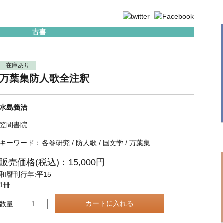
古書
在庫あり
万葉集防人歌全注釈
水島義治
笠間書院
キーワード：
各巻研究
/
防人歌
/
国文学
/
万葉集
販売価格(税込)：15,000円
和暦刊行年:平15
1冊
数量