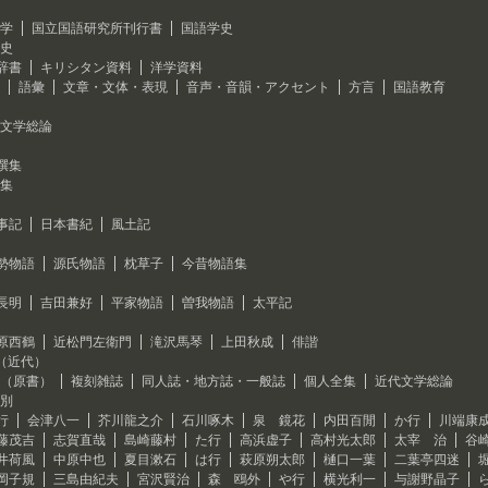
学
国立国語研究所刊行書
国語学史
史
辞書
キリシタン資料
洋学資料
語彙
文章・文体・表現
音声・音韻・アクセント
方言
国語教育
文学総論
撰集
集
事記
日本書紀
風土記
勢物語
源氏物語
枕草子
今昔物語集
長明
吉田兼好
平家物語
曽我物語
太平記
原西鶴
近松門左衛門
滝沢馬琴
上田秋成
俳諧
（近代）
（原書）
複刻雑誌
同人誌・地方誌・一般誌
個人全集
近代文学総論
別
行
会津八一
芥川龍之介
石川啄木
泉 鏡花
内田百閒
か行
川端康
藤茂吉
志賀直哉
島崎藤村
た行
高浜虚子
高村光太郎
太宰 治
谷
井荷風
中原中也
夏目漱石
は行
萩原朔太郎
樋口一葉
二葉亭四迷
岡子規
三島由紀夫
宮沢賢治
森 鴎外
や行
横光利一
与謝野晶子