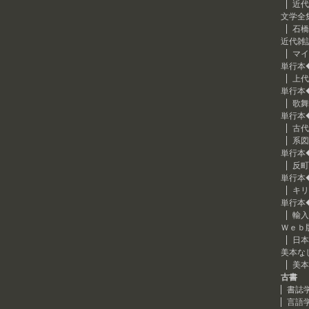
近代
文学全
石橋
近代雑
マイ
単行本
上代
単行本
歌舞
単行本
古代
系図
単行本
反町
単行本
キリ
単行本
輸入
Ｗｅｂ
日本
美本な
美本
古書
書誌
言語