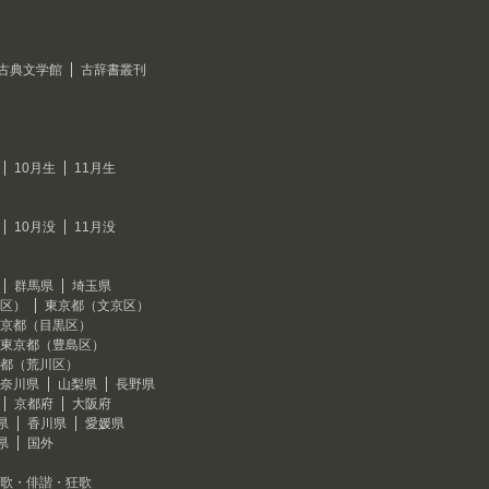
古典文学館
古辞書叢刊
10月生
11月生
10月没
11月没
群馬県
埼玉県
区）
東京都（文京区）
京都（目黒区）
東京都（豊島区）
都（荒川区）
奈川県
山梨県
長野県
京都府
大阪府
県
香川県
愛媛県
県
国外
歌・俳諧・狂歌