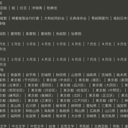
能
芸能
能
狂言
浄瑠璃
歌舞伎
製
複製
稀書複製会刊行書
大和絵同好会
古典保存会
尊経閣叢刊
複刻日本
筆物
稿類
書簡類
葉書類
書画類
色紙類
短冊類
月生
２月生
３月生
４月生
５月生
６月生
７月生
８月生
９月生
2月生
月没
２月没
３月没
４月没
５月没
６月没
７月没
８月没
９月没
2月没
地
海道
青森県
岩手県
宮城県
秋田県
山形県
福島県
茨城県
栃木県
葉県
東京都（千代田区）
東京都（中央区）
東京都（港区）
東京都（新宿
京都（台東区）
東京都（墨田区）
東京都（品川区）
東京都（大田区）
東
京都（世田谷区）
東京都（渋谷区）
東京都（杉並区）
東京都（中野区）
京都（練馬区）
東京都（板橋区）
東京都（北区）
東京都（足立区）
東京
京都（葛飾区）
東京都（江東区）
東京都（江戸川区）
東京都（都下）
神
潟県
富山県
石川県
福井県
岐阜県
静岡県
愛知県
三重県
滋賀県
庫県
奈良県
和歌山県
鳥取県
島根県
岡山県
広島県
山口県
徳島
知県
福岡県
佐賀県
長崎県
熊本県
大分県
宮崎県
鹿児島県
沖縄
文学
中古文学
中世文学
絵巻
近世文学
草双紙
古典芸能
和歌
連