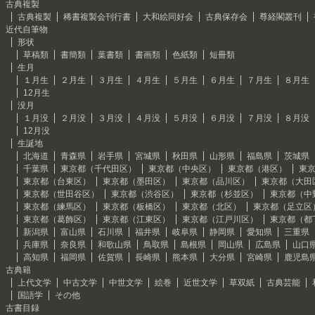
古典複製
古典複製
稀書複製会刊行書
大和絵同好会
古典保存会
尊経閣叢刊
近代自筆物
形状
草稿類
書簡類
葉書類
書画類
色紙類
短冊類
生月
１月生
２月生
３月生
４月生
５月生
６月生
７月生
８月生
12月生
没月
１月没
２月没
３月没
４月没
５月没
６月没
７月没
８月没
12月没
生誕地
北海道
青森県
岩手県
宮城県
秋田県
山形県
福島県
茨城県
千葉県
東京都（千代田区）
東京都（中央区）
東京都（港区）
東
東京都（台東区）
東京都（墨田区）
東京都（品川区）
東京都（大田
東京都（世田谷区）
東京都（渋谷区）
東京都（杉並区）
東京都（中
東京都（練馬区）
東京都（板橋区）
東京都（北区）
東京都（足立区
東京都（葛飾区）
東京都（江東区）
東京都（江戸川区）
東京都（都
新潟県
富山県
石川県
福井県
岐阜県
静岡県
愛知県
三重県
兵庫県
奈良県
和歌山県
鳥取県
島根県
岡山県
広島県
山口
高知県
福岡県
佐賀県
長崎県
熊本県
大分県
宮崎県
鹿児島
古典籍
上代文学
中古文学
中世文学
絵巻
近世文学
草双紙
古典芸能
国語学
その他
古書目録