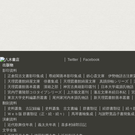
Twitter
Facebook
出版物
影印資料
正倉院古文書影印集成
尊経閣善本影印集成
鉄心斎文庫 伊勢物語古注釈
天理図書館綿屋文庫 俳書集成
天理図書館綿屋文庫 真蹟掛軸シリーズ
天理図書館善本叢書 漢籍之部
神宮古典籍影印叢刊
日本大学蔵源氏物語
宮内庁書陵部コロタイプシリーズ
上方藝文叢刊
蓬左文庫本続日本紀
宮
東京大学史料編纂所叢書
尾州家河内本源氏物語
新天理図書館善本叢書
翻刻資料
史料纂集 古記録編
史料纂集 古文書編
群書類従
続群書類従
続々
Ｗｅｂ版 群書類従（正・続・続々）
馬琴書翰集成
与謝野寛晶子書簡集成
演劇資料
近代歌舞伎年表
義太夫年表
喜多村緑郎日記
文学全集