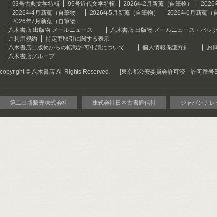
93号古典文学特輯
95号近代文学特輯
2026年2月新蒐（自筆物）
202
2026年4月新蒐（自筆物）
2026年5月新蒐（自筆物）
2026年6月新蒐（
2026年7月新蒐（自筆物）
八木書店 出版物 メールニュース
八木書店 出版物 メールニュース・バッ
ご利用規約
特定商取引に関する表示
八木書店出版物からの転載許可申請について
個人情報保護方針
お
八木書店グループ
copyright © 八木書店 All Rights Reserved.
[東京都公安委員会許可済 許可番号301
第二出版販売株式会社
株式会社日本古書通信社
ジャパンナレ