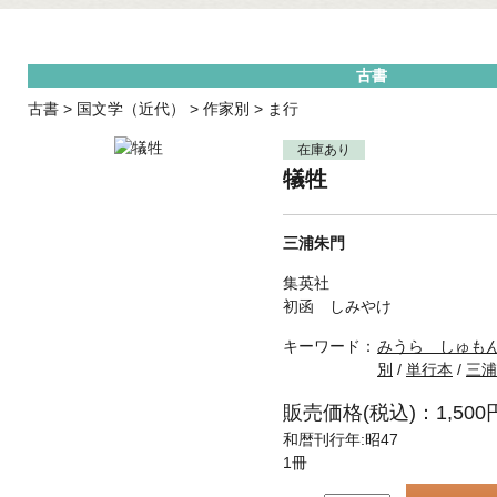
古書
古書
>
国文学（近代）
>
作家別
>
ま行
在庫あり
犠牲
三浦朱門
集英社
初函 しみやけ
キーワード：
みうら しゅも
別
/
単行本
/
三浦
販売価格(税込)：1,500
和暦刊行年:昭47
1冊