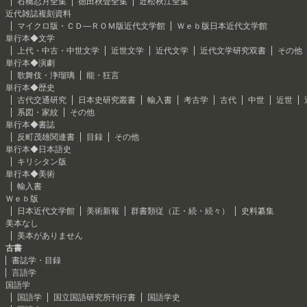
石橋忍月全集
徳田秋聲全集
近松秋江全集
近代雑誌複刻資料
マイクロ版・ＣＤ―ＲＯＭ版近代文学館
Ｗｅｂ版日本近代文学館
単行本◆文学
上代・中古・中世文学
近世文学
近代文学
近代文学研究双書
その他
単行本◆演劇
歌舞伎・浄瑠璃
能・狂言
単行本◆歴史
古代交通研究
日本史研究叢書
輸入書
考古学
古代
中世
近世
系図・家紋
その他
単行本◆書誌
反町茂雄関連書
目録
その他
単行本◆日本語史
キリシタン版
単行本◆美術
輸入書
Ｗｅｂ版
日本近代文学館
美術新報
群書類従（正・続・続々）
史料纂集
美本なし
美本がありません
古書
書誌学・目録
言語学
国語学
国語学
国立国語研究所刊行書
国語学史