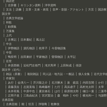
国語史
古辞書
キリシタン資料
洋学資料
文法
語彙
文章・文体・表現
音声・音韻・アクセント
方言
国語教
国文学
古典文学総論
和歌
勅撰集
万葉集
上代
古事記
日本書紀
風土記
中古
伊勢物語
源氏物語
枕草子
今昔物語集
中世
鴨長明
吉田兼好
平家物語
曽我物語
太平記
近世
井原西鶴
近松門左衛門
滝沢馬琴
上田秋成
俳諧
国文学（近代）
雑誌（原書）
複刻雑誌
同人誌・地方誌・一般誌
個人全集
近代文学
作家別
あ行
会津八一
芥川龍之介
石川啄木
泉 鏡花
内田百閒
か行
斎藤茂吉
志賀直哉
島崎藤村
た行
高浜虚子
高村光太郎
太宰 
永井荷風
中原中也
夏目漱石
は行
萩原朔太郎
樋口一葉
二葉亭
正岡子規
三島由紀夫
宮沢賢治
森 鴎外
や行
横光利一
与謝野
古典芸能
古典芸能
能
狂言
浄瑠璃
歌舞伎