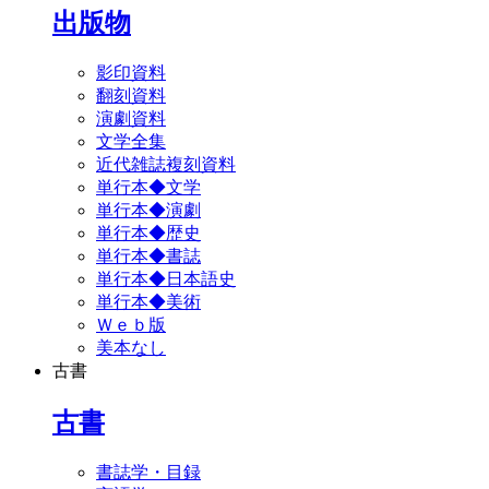
出版物
影印資料
翻刻資料
演劇資料
文学全集
近代雑誌複刻資料
単行本◆文学
単行本◆演劇
単行本◆歴史
単行本◆書誌
単行本◆日本語史
単行本◆美術
Ｗｅｂ版
美本なし
古書
古書
書誌学・目録