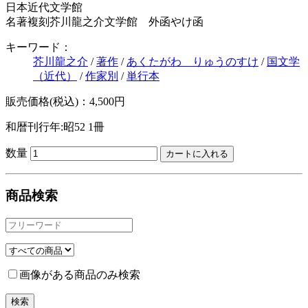
日本近代文学館
名著複刻芥川龍之介文学館 外函やけ函
キーワード：
芥川龍之介
/
著作
/
あくたがわ りゅうのすけ
/
国文学
（近代）
/
作家別
/
単行本
販売価格(税込)：4,500円
和暦刊行年:昭52
1冊
数量
商品検索
画像がある商品のみ検索