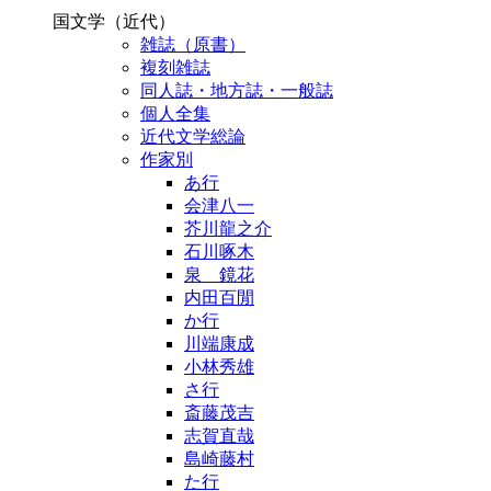
国文学（近代）
雑誌（原書）
複刻雑誌
同人誌・地方誌・一般誌
個人全集
近代文学総論
作家別
あ行
会津八一
芥川龍之介
石川啄木
泉 鏡花
内田百閒
か行
川端康成
小林秀雄
さ行
斎藤茂吉
志賀直哉
島崎藤村
た行