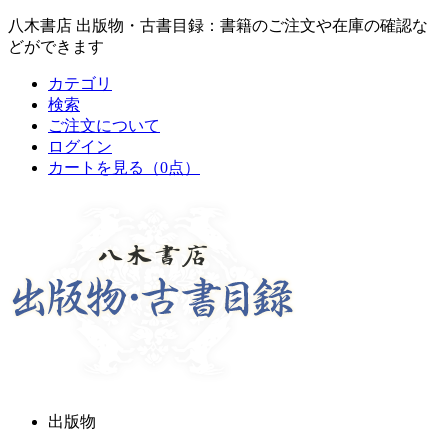
八木書店 出版物・古書目録：書籍のご注文や在庫の確認な
どができます
カテゴリ
検索
ご注文について
ログイン
カートを見る
（0点）
出版物