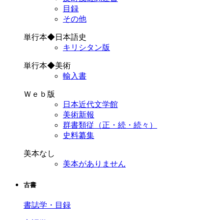
目録
その他
単行本◆日本語史
キリシタン版
単行本◆美術
輸入書
Ｗｅｂ版
日本近代文学館
美術新報
群書類従（正・続・続々）
史料纂集
美本なし
美本がありません
古書
書誌学・目録