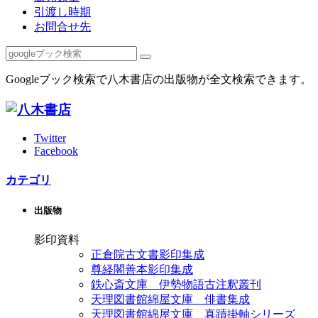
引渡し時期
お問合せ先
Googleブック検索で八木書店の出版物が全文検索できます。
Twitter
Facebook
カテゴリ
出版物
影印資料
正倉院古文書影印集成
尊経閣善本影印集成
鉄心斎文庫 伊勢物語古注釈叢刊
天理図書館綿屋文庫 俳書集成
天理図書館綿屋文庫 真蹟掛軸シリーズ