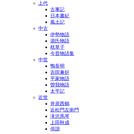
上代
古事記
日本書紀
風土記
中古
伊勢物語
源氏物語
枕草子
今昔物語集
中世
鴨長明
吉田兼好
平家物語
曽我物語
太平記
近世
井原西鶴
近松門左衛門
滝沢馬琴
上田秋成
俳諧