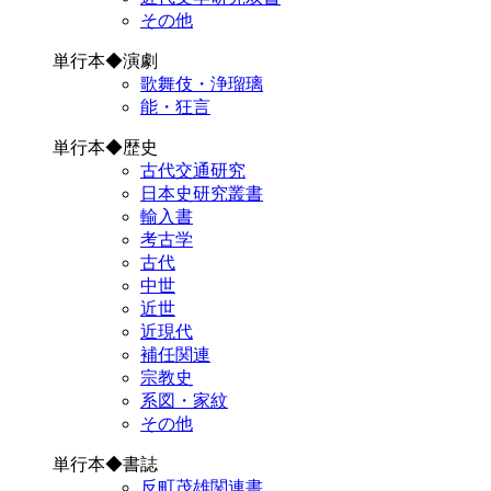
その他
単行本◆演劇
歌舞伎・浄瑠璃
能・狂言
単行本◆歴史
古代交通研究
日本史研究叢書
輸入書
考古学
古代
中世
近世
近現代
補任関連
宗教史
系図・家紋
その他
単行本◆書誌
反町茂雄関連書