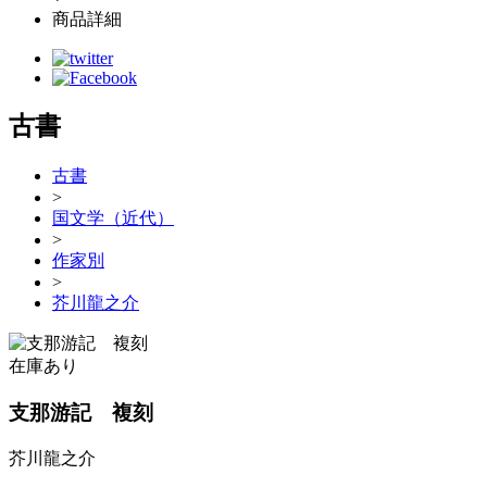
商品詳細
古書
古書
>
国文学（近代）
>
作家別
>
芥川龍之介
在庫あり
支那游記 複刻
芥川龍之介