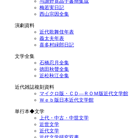
与謝野寛晶子書簡集成
梅若実日記
西山宗因全集
演劇資料
近代歌舞伎年表
義太夫年表
喜多村緑郎日記
文学全集
石橋忍月全集
徳田秋聲全集
近松秋江全集
近代雑誌複刻資料
マイクロ版・ＣＤ―ＲＯＭ版近代文学館
Ｗｅｂ版日本近代文学館
単行本◆文学
上代・中古・中世文学
近世文学
近代文学
近代文学研究双書