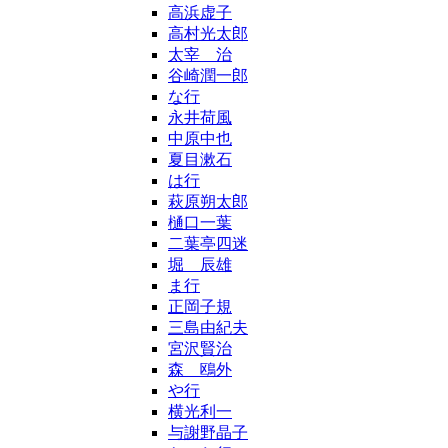
高浜虚子
高村光太郎
太宰 治
谷崎潤一郎
な行
永井荷風
中原中也
夏目漱石
は行
萩原朔太郎
樋口一葉
二葉亭四迷
堀 辰雄
ま行
正岡子規
三島由紀夫
宮沢賢治
森 鴎外
や行
横光利一
与謝野晶子