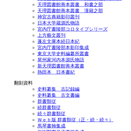
天理図書館善本叢書 和書之部
天理図書館善本叢書 漢籍之部
神宮古典籍影印叢刊
日本大学蔵源氏物語
宮内庁書陵部コロタイプシリーズ
上方藝文叢刊
蓬左文庫本続日本紀
宮内庁書陵部本影印集成
東京大学史料編纂所叢書
尾州家河内本源氏物語
新天理図書館善本叢書
熱田本 日本書紀
翻刻資料
史料纂集 古記録編
史料纂集 古文書編
群書類従
続群書類従
続々群書類従
Ｗｅｂ版 群書類従（正・続・続々）
馬琴書翰集成