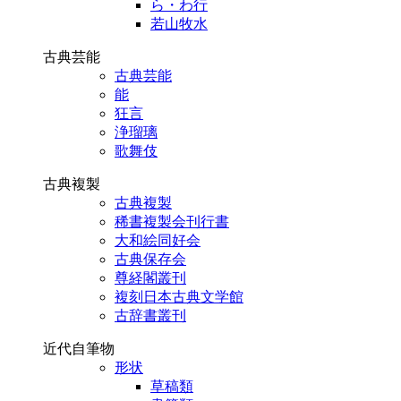
ら・わ行
若山牧水
古典芸能
古典芸能
能
狂言
浄瑠璃
歌舞伎
古典複製
古典複製
稀書複製会刊行書
大和絵同好会
古典保存会
尊経閣叢刊
複刻日本古典文学館
古辞書叢刊
近代自筆物
形状
草稿類