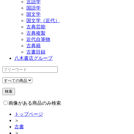
言語学
国語学
国文学
国文学（近代）
古典芸能
古典複製
近代自筆物
古典籍
古書目録
八木書店グループ
画像がある商品のみ検索
トップページ
＞
古書
＞