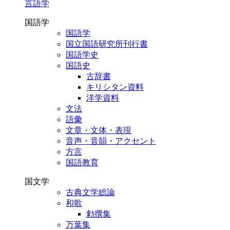
言語学
国語学
国語学
国立国語研究所刊行書
国語学史
国語史
古辞書
キリシタン資料
洋学資料
文法
語彙
文章・文体・表現
音声・音韻・アクセント
方言
国語教育
国文学
古典文学総論
和歌
勅撰集
万葉集