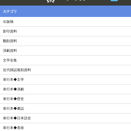
カテゴリ
出版物
影印資料
翻刻資料
演劇資料
文学全集
近代雑誌複刻資料
単行本◆文学
単行本◆演劇
単行本◆歴史
単行本◆書誌
単行本◆日本語史
単行本◆美術