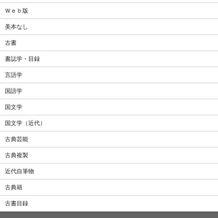
Ｗｅｂ版
美本なし
古書
書誌学・目録
言語学
国語学
国文学
国文学（近代）
古典芸能
古典複製
近代自筆物
古典籍
古書目録