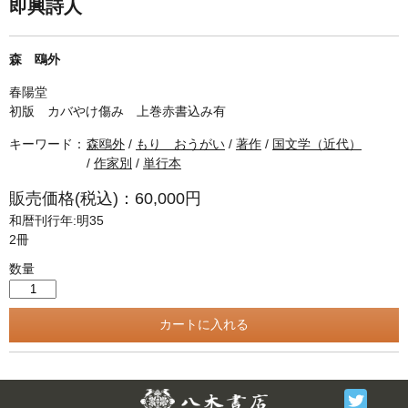
単行本◆日本語史
古書目録
即興詩人
単行本◆美術
森 鴎外
Ｗｅｂ版
春陽堂
美本なし
初版 カバやけ傷み 上巻赤書込み有
キーワード：
森鴎外
/
もり おうがい
/
著作
/
国文学（近代）
/
作家別
/
単行本
販売価格(税込)：60,000円
和暦刊行年:明35
2冊
数量
Twitter
F