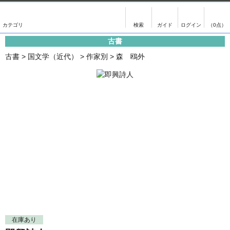
出版物
古書
画像がある商品のみ検索
（0点）
古書
出版物
古書
古書
>
国文学（近代）
>
作家別
>
森 鴎外
影印資料
書誌学・目録
翻刻資料
言語学
演劇資料
国語学
文学全集
国文学
近代雑誌複刻資料
国文学（近代）
単行本◆文学
古典芸能
単行本◆演劇
古典複製
単行本◆歴史
近代自筆物
単行本◆書誌
古典籍
在庫あり