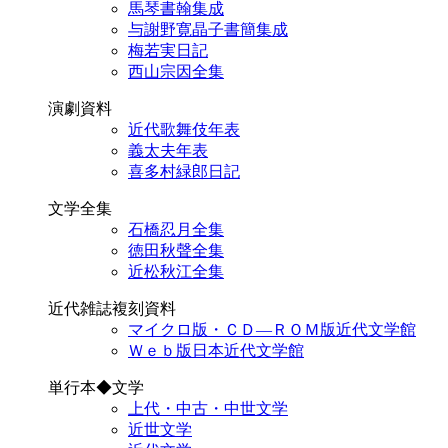
馬琴書翰集成
与謝野寛晶子書簡集成
梅若実日記
西山宗因全集
演劇資料
近代歌舞伎年表
義太夫年表
喜多村緑郎日記
文学全集
石橋忍月全集
徳田秋聲全集
近松秋江全集
近代雑誌複刻資料
マイクロ版・ＣＤ―ＲＯＭ版近代文学館
Ｗｅｂ版日本近代文学館
単行本◆文学
上代・中古・中世文学
近世文学