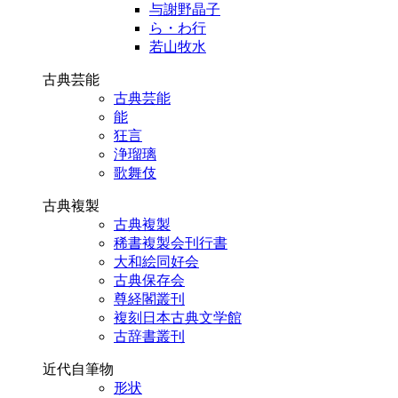
与謝野晶子
ら・わ行
若山牧水
古典芸能
古典芸能
能
狂言
浄瑠璃
歌舞伎
古典複製
古典複製
稀書複製会刊行書
大和絵同好会
古典保存会
尊経閣叢刊
複刻日本古典文学館
古辞書叢刊
近代自筆物
形状