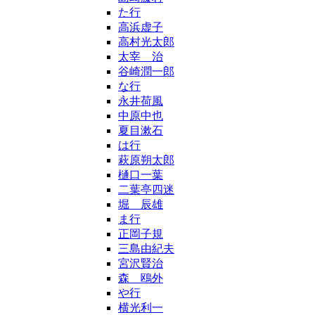
た行
高浜虚子
高村光太郎
太宰 治
谷崎潤一郎
な行
永井荷風
中原中也
夏目漱石
は行
萩原朔太郎
樋口一葉
二葉亭四迷
堀 辰雄
ま行
正岡子規
三島由紀夫
宮沢賢治
森 鴎外
や行
横光利一