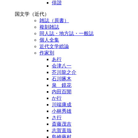
俳諧
国文学（近代）
雑誌（原書）
複刻雑誌
同人誌・地方誌・一般誌
個人全集
近代文学総論
作家別
あ行
会津八一
芥川龍之介
石川啄木
泉 鏡花
内田百閒
か行
川端康成
小林秀雄
さ行
斎藤茂吉
志賀直哉
島崎藤村