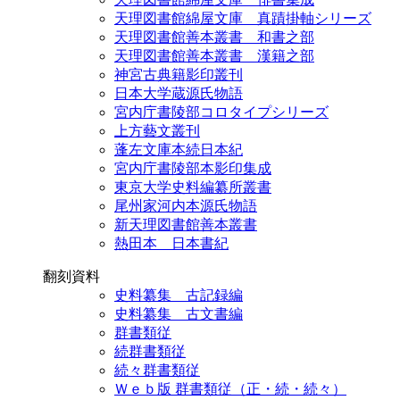
天理図書館綿屋文庫 真蹟掛軸シリーズ
天理図書館善本叢書 和書之部
天理図書館善本叢書 漢籍之部
神宮古典籍影印叢刊
日本大学蔵源氏物語
宮内庁書陵部コロタイプシリーズ
上方藝文叢刊
蓬左文庫本続日本紀
宮内庁書陵部本影印集成
東京大学史料編纂所叢書
尾州家河内本源氏物語
新天理図書館善本叢書
熱田本 日本書紀
翻刻資料
史料纂集 古記録編
史料纂集 古文書編
群書類従
続群書類従
続々群書類従
Ｗｅｂ版 群書類従（正・続・続々）