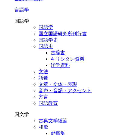
言語学
国語学
国語学
国立国語研究所刊行書
国語学史
国語史
古辞書
キリシタン資料
洋学資料
文法
語彙
文章・文体・表現
音声・音韻・アクセント
方言
国語教育
国文学
古典文学総論
和歌
勅撰集