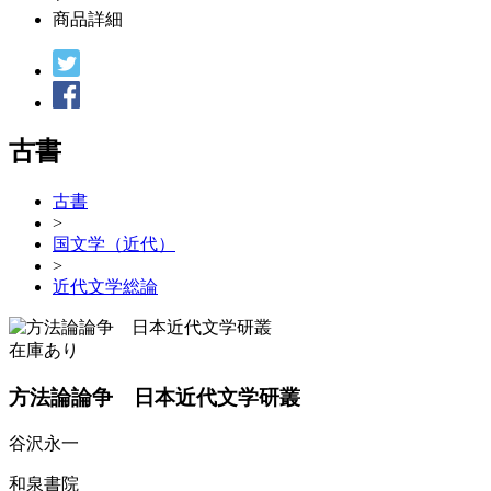
商品詳細
古書
古書
>
国文学（近代）
>
近代文学総論
在庫あり
方法論論争 日本近代文学研叢
谷沢永一
和泉書院