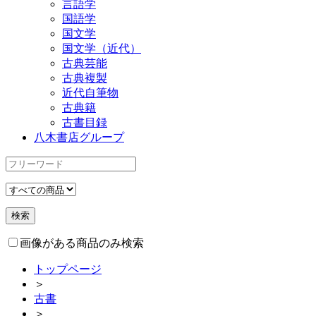
言語学
国語学
国文学
国文学（近代）
古典芸能
古典複製
近代自筆物
古典籍
古書目録
八木書店グループ
画像がある商品のみ検索
トップページ
＞
古書
＞