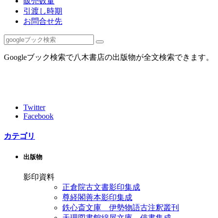
販売数量
引渡し時期
お問合せ先
Googleブック検索で八木書店の出版物が全文検索できます。
Twitter
Facebook
カテゴリ
出版物
影印資料
正倉院古文書影印集成
尊経閣善本影印集成
鉄心斎文庫 伊勢物語古注釈叢刊
天理図書館綿屋文庫 俳書集成