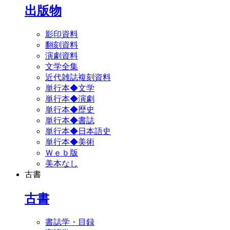
出版物
影印資料
翻刻資料
演劇資料
文学全集
近代雑誌複刻資料
単行本◆文学
単行本◆演劇
単行本◆歴史
単行本◆書誌
単行本◆日本語史
単行本◆美術
Ｗｅｂ版
美本なし
古書
古書
書誌学・目録