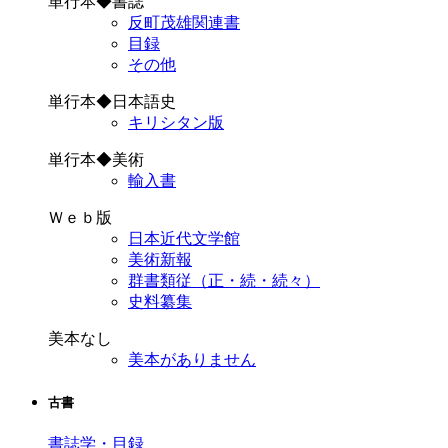
単行本◆書誌
反町茂雄関連書
目録
その他
単行本◆日本語史
キリシタン版
単行本◆美術
輸入書
Ｗｅｂ版
日本近代文学館
美術新報
群書類従（正・続・続々）
史料纂集
美本なし
美本がありません
古書
書誌学・目録