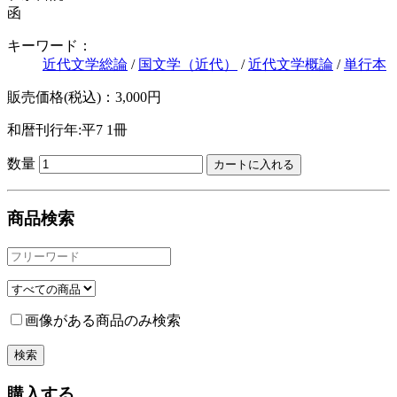
函
キーワード：
近代文学総論
/
国文学（近代）
/
近代文学概論
/
単行本
販売価格(税込)：3,000円
和暦刊行年:平7
1冊
数量
商品検索
画像がある商品のみ検索
購入する