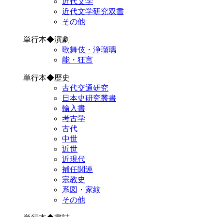
近代文学
近代文学研究双書
その他
単行本◆演劇
歌舞伎・浄瑠璃
能・狂言
単行本◆歴史
古代交通研究
日本史研究叢書
輸入書
考古学
古代
中世
近世
近現代
補任関連
宗教史
系図・家紋
その他