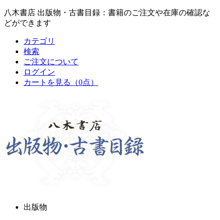
八木書店 出版物・古書目録：書籍のご注文や在庫の確認な
どができます
カテゴリ
検索
ご注文について
ログイン
カートを見る
（0点）
出版物