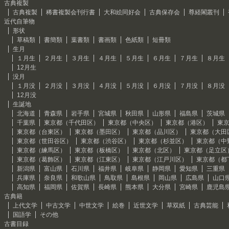
古典複製
古典複製
稀書複製会刊行書
大和絵同好会
古典保存会
尊経閣叢刊
近代自筆物
形状
草稿類
書簡類
葉書類
書画類
色紙類
短冊類
生月
１月生
２月生
３月生
４月生
５月生
６月生
７月生
８月生
12月生
没月
１月没
２月没
３月没
４月没
５月没
６月没
７月没
８月没
12月没
生誕地
北海道
青森県
岩手県
宮城県
秋田県
山形県
福島県
茨城県
千葉県
東京都（千代田区）
東京都（中央区）
東京都（港区）
東
東京都（台東区）
東京都（墨田区）
東京都（品川区）
東京都（大田
東京都（世田谷区）
東京都（渋谷区）
東京都（杉並区）
東京都（中
東京都（練馬区）
東京都（板橋区）
東京都（北区）
東京都（足立区
東京都（葛飾区）
東京都（江東区）
東京都（江戸川区）
東京都（都
新潟県
富山県
石川県
福井県
岐阜県
静岡県
愛知県
三重県
兵庫県
奈良県
和歌山県
鳥取県
島根県
岡山県
広島県
山口
高知県
福岡県
佐賀県
長崎県
熊本県
大分県
宮崎県
鹿児島
古典籍
上代文学
中古文学
中世文学
絵巻
近世文学
草双紙
古典芸能
国語学
その他
古書目録