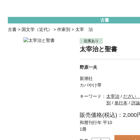
古書
古書
>
国文学（近代）
>
作家別
>
太宰 治
在庫あり
太宰治と聖書
野原一夫
新潮社
カバやけ帯
キーワード：
太宰治
/
だざい
別
/
単行本
/
評論
販売価格(税込)：2,000
和暦刊行年:平10
1冊