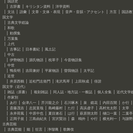
国語史
古辞書
キリシタン資料
洋学資料
文法
語彙
文章・文体・表現
音声・音韻・アクセント
方言
国語教
国文学
古典文学総論
和歌
勅撰集
万葉集
上代
古事記
日本書紀
風土記
中古
伊勢物語
源氏物語
枕草子
今昔物語集
中世
鴨長明
吉田兼好
平家物語
曽我物語
太平記
近世
井原西鶴
近松門左衛門
滝沢馬琴
上田秋成
俳諧
国文学（近代）
雑誌（原書）
複刻雑誌
同人誌・地方誌・一般誌
個人全集
近代文学
作家別
あ行
会津八一
芥川龍之介
石川啄木
泉 鏡花
内田百閒
か行
斎藤茂吉
志賀直哉
島崎藤村
た行
高浜虚子
高村光太郎
太宰 
永井荷風
中原中也
夏目漱石
は行
萩原朔太郎
樋口一葉
二葉亭
正岡子規
三島由紀夫
宮沢賢治
森 鴎外
や行
横光利一
与謝野
古典芸能
古典芸能
能
狂言
浄瑠璃
歌舞伎