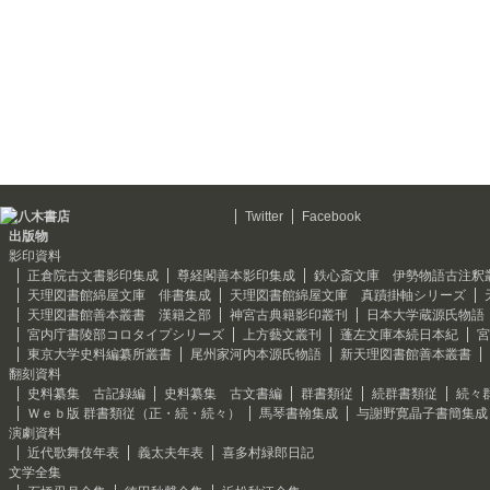
Twitter
Facebook
出版物
影印資料
正倉院古文書影印集成
尊経閣善本影印集成
鉄心斎文庫 伊勢物語古注釈
天理図書館綿屋文庫 俳書集成
天理図書館綿屋文庫 真蹟掛軸シリーズ
天理図書館善本叢書 漢籍之部
神宮古典籍影印叢刊
日本大学蔵源氏物語
宮内庁書陵部コロタイプシリーズ
上方藝文叢刊
蓬左文庫本続日本紀
宮
東京大学史料編纂所叢書
尾州家河内本源氏物語
新天理図書館善本叢書
翻刻資料
史料纂集 古記録編
史料纂集 古文書編
群書類従
続群書類従
続々
Ｗｅｂ版 群書類従（正・続・続々）
馬琴書翰集成
与謝野寛晶子書簡集成
演劇資料
近代歌舞伎年表
義太夫年表
喜多村緑郎日記
文学全集