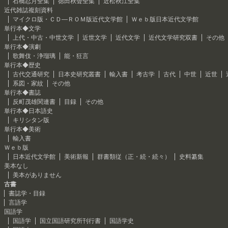
石橋忍月全集
徳田秋聲全集
近松秋江全集
近代雑誌複刻資料
マイクロ版・ＣＤ―ＲＯＭ版近代文学館
Ｗｅｂ版日本近代文学館
単行本◆文学
上代・中古・中世文学
近世文学
近代文学
近代文学研究双書
その他
単行本◆演劇
歌舞伎・浄瑠璃
能・狂言
単行本◆歴史
古代交通研究
日本史研究叢書
輸入書
考古学
古代
中世
近世
系図・家紋
その他
単行本◆書誌
反町茂雄関連書
目録
その他
単行本◆日本語史
キリシタン版
単行本◆美術
輸入書
Ｗｅｂ版
日本近代文学館
美術新報
群書類従（正・続・続々）
史料纂集
美本なし
美本がありません
古書
書誌学・目録
言語学
国語学
国語学
国立国語研究所刊行書
国語学史