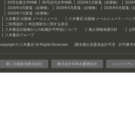
93号古典文学特輯
95号近代文学特輯
2026年2月新蒐（自筆物）
202
2026年4月新蒐（自筆物）
2026年5月新蒐（自筆物）
2026年6月新蒐（
2026年7月新蒐（自筆物）
八木書店 出版物 メールニュース
八木書店 出版物 メールニュース・バッ
ご利用規約
特定商取引に関する表示
八木書店出版物からの転載許可申請について
個人情報保護方針
お
八木書店グループ
copyright © 八木書店 All Rights Reserved.
[東京都公安委員会許可済 許可番号301
第二出版販売株式会社
株式会社日本古書通信社
ジャパンナレ