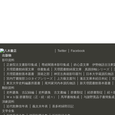
Twitter
Facebook
出版物
影印資料
正倉院古文書影印集成
尊経閣善本影印集成
鉄心斎文庫 伊勢物語古注釈
天理図書館綿屋文庫 俳書集成
天理図書館綿屋文庫 真蹟掛軸シリーズ
天理図書館善本叢書 漢籍之部
神宮古典籍影印叢刊
日本大学蔵源氏物語
宮内庁書陵部コロタイプシリーズ
上方藝文叢刊
蓬左文庫本続日本紀
宮
東京大学史料編纂所叢書
尾州家河内本源氏物語
新天理図書館善本叢書
翻刻資料
史料纂集 古記録編
史料纂集 古文書編
群書類従
続群書類従
続々
Ｗｅｂ版 群書類従（正・続・続々）
馬琴書翰集成
与謝野寛晶子書簡集成
演劇資料
近代歌舞伎年表
義太夫年表
喜多村緑郎日記
文学全集