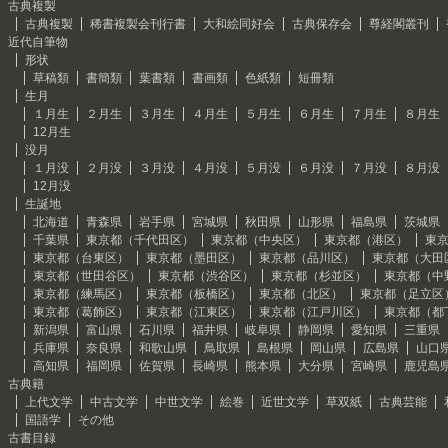
古典複製
古典複製
稀書複製会刊行書
大和絵同好会
古典保存会
尊経閣叢刊
近代自筆物
形状
草稿類
書簡類
葉書類
書画類
色紙類
短冊類
生月
１月生
２月生
３月生
４月生
５月生
６月生
７月生
８月生
12月生
没月
１月没
２月没
３月没
４月没
５月没
６月没
７月没
８月没
12月没
生誕地
北海道
青森県
岩手県
宮城県
秋田県
山形県
福島県
茨城県
千葉県
東京都（千代田区）
東京都（中央区）
東京都（港区）
東
東京都（台東区）
東京都（墨田区）
東京都（品川区）
東京都（大田
東京都（世田谷区）
東京都（渋谷区）
東京都（杉並区）
東京都（中
東京都（練馬区）
東京都（板橋区）
東京都（北区）
東京都（足立区
東京都（葛飾区）
東京都（江東区）
東京都（江戸川区）
東京都（都
新潟県
富山県
石川県
福井県
岐阜県
静岡県
愛知県
三重県
兵庫県
奈良県
和歌山県
鳥取県
島根県
岡山県
広島県
山口
高知県
福岡県
佐賀県
長崎県
熊本県
大分県
宮崎県
鹿児島
古典籍
上代文学
中古文学
中世文学
絵巻
近世文学
草双紙
古典芸能
国語学
その他
古書目録