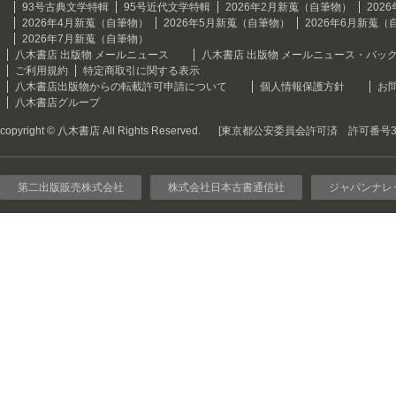
93号古典文学特輯
95号近代文学特輯
2026年2月新蒐（自筆物）
202
2026年4月新蒐（自筆物）
2026年5月新蒐（自筆物）
2026年6月新蒐（
2026年7月新蒐（自筆物）
八木書店 出版物 メールニュース
八木書店 出版物 メールニュース・バッ
ご利用規約
特定商取引に関する表示
八木書店出版物からの転載許可申請について
個人情報保護方針
お
八木書店グループ
copyright © 八木書店 All Rights Reserved.
[東京都公安委員会許可済 許可番号301
第二出版販売株式会社
株式会社日本古書通信社
ジャパンナレ