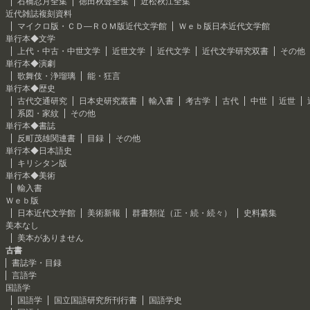
石橋忍月全集
徳田秋聲全集
近松秋江全集
近代雑誌複刻資料
マイクロ版・ＣＤ―ＲＯＭ版近代文学館
Ｗｅｂ版日本近代文学館
単行本◆文学
上代・中古・中世文学
近世文学
近代文学
近代文学研究双書
その他
単行本◆演劇
歌舞伎・浄瑠璃
能・狂言
単行本◆歴史
古代交通研究
日本史研究叢書
輸入書
考古学
古代
中世
近世
系図・家紋
その他
単行本◆書誌
反町茂雄関連書
目録
その他
単行本◆日本語史
キリシタン版
単行本◆美術
輸入書
Ｗｅｂ版
日本近代文学館
美術新報
群書類従（正・続・続々）
史料纂集
美本なし
美本がありません
古書
書誌学・目録
言語学
国語学
国語学
国立国語研究所刊行書
国語学史