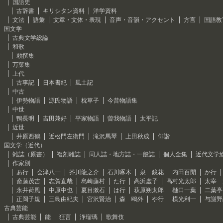
国語史
古辞書
キリシタン資料
洋学資料
文法
語彙
文章・文体・表現
音声・音韻・アクセント
方言
国語教
国文学
古典文学総論
和歌
勅撰集
万葉集
上代
古事記
日本書紀
風土記
中古
伊勢物語
源氏物語
枕草子
今昔物語集
中世
鴨長明
吉田兼好
平家物語
曽我物語
太平記
近世
井原西鶴
近松門左衛門
滝沢馬琴
上田秋成
俳諧
国文学（近代）
雑誌（原書）
複刻雑誌
同人誌・地方誌・一般誌
個人全集
近代文学
作家別
あ行
会津八一
芥川龍之介
石川啄木
泉 鏡花
内田百閒
か行
斎藤茂吉
志賀直哉
島崎藤村
た行
高浜虚子
高村光太郎
太宰 
永井荷風
中原中也
夏目漱石
は行
萩原朔太郎
樋口一葉
二葉亭
正岡子規
三島由紀夫
宮沢賢治
森 鴎外
や行
横光利一
与謝野
古典芸能
古典芸能
能
狂言
浄瑠璃
歌舞伎