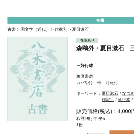
古書
古書
>
国文学（近代）
>
作家別
>
夏目漱石
在庫あり
森鴎外・夏目漱石 
三好行雄
筑摩書房
カバやけ 帯 月報付
キーワード：
夏目漱石
/
なつ
作家別
/
単行本
/
販売価格(税込)：4,000
和暦刊行年:平5
1冊