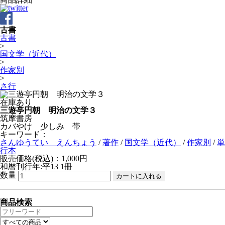
古書
古書
>
国文学（近代）
>
作家別
>
さ行
在庫あり
三遊亭円朝 明治の文学３
筑摩書房
カバやけ 少しみ 帯
キーワード：
さんゆうてい えんちょう
/
著作
/
国文学（近代）
/
作家別
/
単
行本
販売価格(税込)：1,000円
和暦刊行年:平13
1冊
数量
商品検索