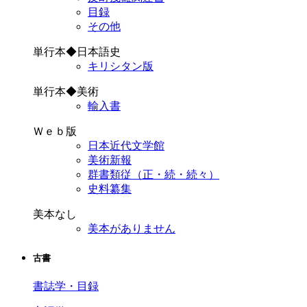
目録
その他
単行本◆日本語史
キリシタン版
単行本◆美術
輸入書
Ｗｅｂ版
日本近代文学館
美術新報
群書類従（正・続・続々）
史料纂集
美本なし
美本がありません
古書
書誌学・目録