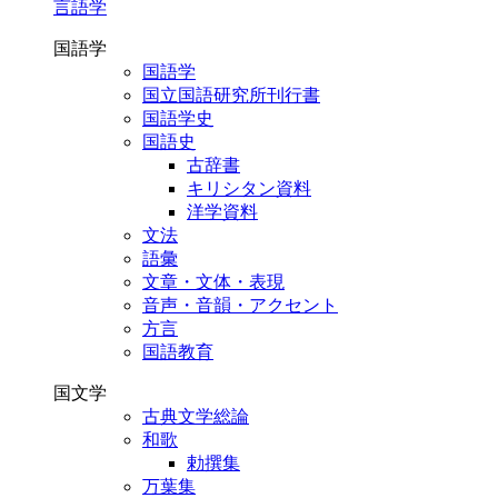
言語学
国語学
国語学
国立国語研究所刊行書
国語学史
国語史
古辞書
キリシタン資料
洋学資料
文法
語彙
文章・文体・表現
音声・音韻・アクセント
方言
国語教育
国文学
古典文学総論
和歌
勅撰集
万葉集