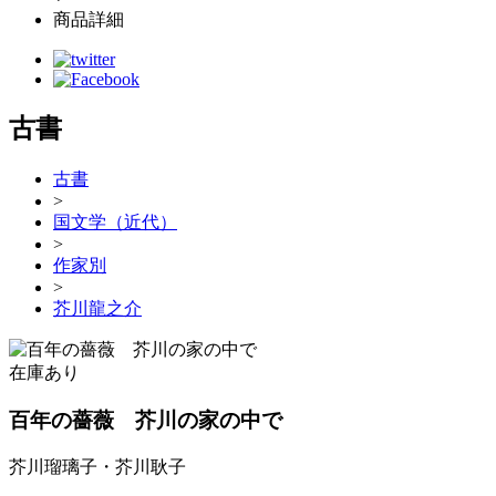
商品詳細
古書
古書
>
国文学（近代）
>
作家別
>
芥川龍之介
在庫あり
百年の薔薇 芥川の家の中で
芥川瑠璃子・芥川耿子