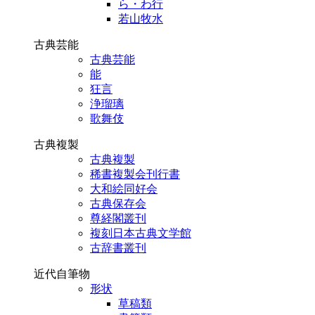
ら・わ行
若山牧水
古典芸能
古典芸能
能
狂言
浄瑠璃
歌舞伎
古典複製
古典複製
稀書複製会刊行書
大和絵同好会
古典保存会
尊経閣叢刊
複刻日本古典文学館
古辞書叢刊
近代自筆物
形状
草稿類