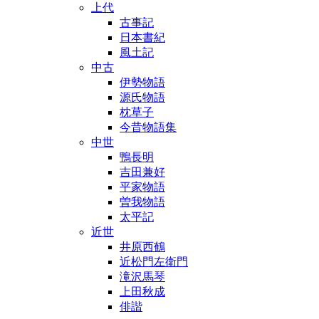
上代
古事記
日本書紀
風土記
中古
伊勢物語
源氏物語
枕草子
今昔物語集
中世
鴨長明
吉田兼好
平家物語
曽我物語
太平記
近世
井原西鶴
近松門左衛門
滝沢馬琴
上田秋成
俳諧