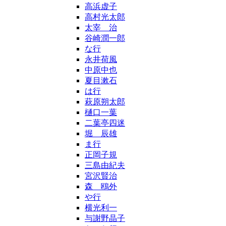
高浜虚子
高村光太郎
太宰 治
谷崎潤一郎
な行
永井荷風
中原中也
夏目漱石
は行
萩原朔太郎
樋口一葉
二葉亭四迷
堀 辰雄
ま行
正岡子規
三島由紀夫
宮沢賢治
森 鴎外
や行
横光利一
与謝野晶子