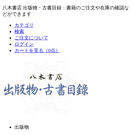
八木書店 出版物・古書目録：書籍のご注文や在庫の確認な
どができます
カテゴリ
検索
ご注文について
ログイン
カートを見る
（0点）
出版物