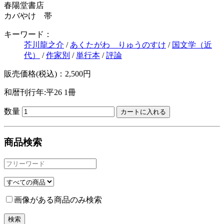
春陽堂書店
カバやけ 帯
キーワード：
芥川龍之介
/
あくたがわ りゅうのすけ
/
国文学（近
代）
/
作家別
/
単行本
/
評論
販売価格(税込)：2,500円
和暦刊行年:平26
1冊
数量
商品検索
画像がある商品のみ検索