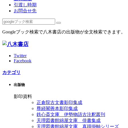
引渡し時期
お問合せ先
Googleブック検索で八木書店の出版物が全文検索できます。
Twitter
Facebook
カテゴリ
出版物
影印資料
正倉院古文書影印集成
尊経閣善本影印集成
鉄心斎文庫 伊勢物語古注釈叢刊
天理図書館綿屋文庫 俳書集成
天理図書館綿屋文庫 真蹟掛軸シリーズ