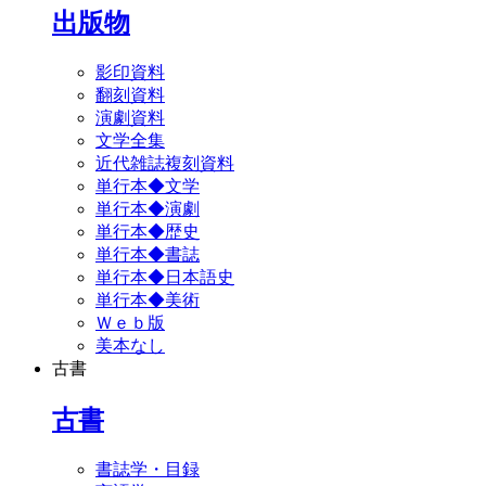
出版物
影印資料
翻刻資料
演劇資料
文学全集
近代雑誌複刻資料
単行本◆文学
単行本◆演劇
単行本◆歴史
単行本◆書誌
単行本◆日本語史
単行本◆美術
Ｗｅｂ版
美本なし
古書
古書
書誌学・目録