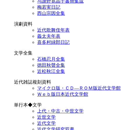
与謝野寛晶子書簡集成
梅若実日記
西山宗因全集
演劇資料
近代歌舞伎年表
義太夫年表
喜多村緑郎日記
文学全集
石橋忍月全集
徳田秋聲全集
近松秋江全集
近代雑誌複刻資料
マイクロ版・ＣＤ―ＲＯＭ版近代文学館
Ｗｅｂ版日本近代文学館
単行本◆文学
上代・中古・中世文学
近世文学
近代文学
近代文学研究双書