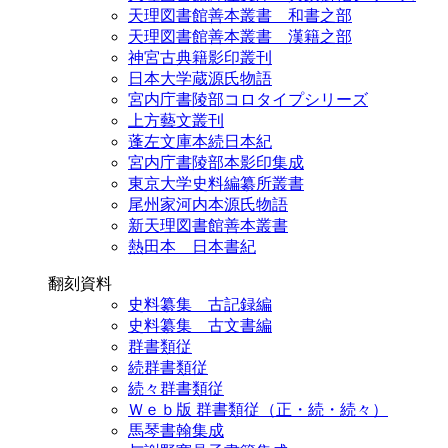
天理図書館善本叢書 和書之部
天理図書館善本叢書 漢籍之部
神宮古典籍影印叢刊
日本大学蔵源氏物語
宮内庁書陵部コロタイプシリーズ
上方藝文叢刊
蓬左文庫本続日本紀
宮内庁書陵部本影印集成
東京大学史料編纂所叢書
尾州家河内本源氏物語
新天理図書館善本叢書
熱田本 日本書紀
翻刻資料
史料纂集 古記録編
史料纂集 古文書編
群書類従
続群書類従
続々群書類従
Ｗｅｂ版 群書類従（正・続・続々）
馬琴書翰集成