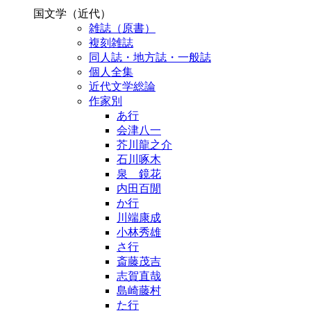
国文学（近代）
雑誌（原書）
複刻雑誌
同人誌・地方誌・一般誌
個人全集
近代文学総論
作家別
あ行
会津八一
芥川龍之介
石川啄木
泉 鏡花
内田百閒
か行
川端康成
小林秀雄
さ行
斎藤茂吉
志賀直哉
島崎藤村
た行