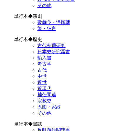
その他
単行本◆演劇
歌舞伎・浄瑠璃
能・狂言
単行本◆歴史
古代交通研究
日本史研究叢書
輸入書
考古学
古代
中世
近世
近現代
補任関連
宗教史
系図・家紋
その他
単行本◆書誌
反町茂雄関連書