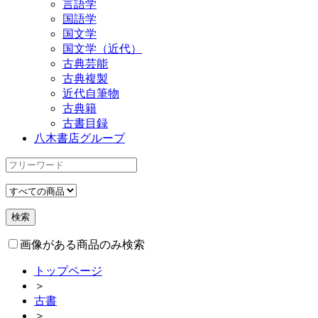
言語学
国語学
国文学
国文学（近代）
古典芸能
古典複製
近代自筆物
古典籍
古書目録
八木書店グループ
画像がある商品のみ検索
トップページ
＞
古書
＞