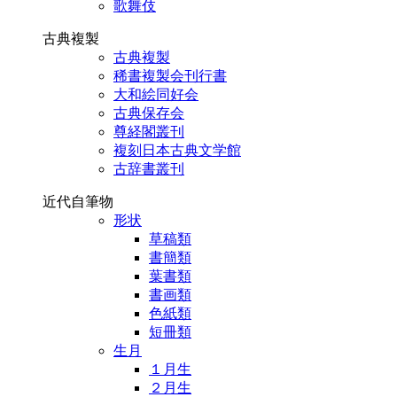
歌舞伎
古典複製
古典複製
稀書複製会刊行書
大和絵同好会
古典保存会
尊経閣叢刊
複刻日本古典文学館
古辞書叢刊
近代自筆物
形状
草稿類
書簡類
葉書類
書画類
色紙類
短冊類
生月
１月生
２月生