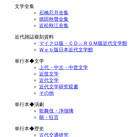
文学全集
石橋忍月全集
徳田秋聲全集
近松秋江全集
近代雑誌複刻資料
マイクロ版・ＣＤ―ＲＯＭ版近代文学館
Ｗｅｂ版日本近代文学館
単行本◆文学
上代・中古・中世文学
近世文学
近代文学
近代文学研究双書
その他
単行本◆演劇
歌舞伎・浄瑠璃
能・狂言
単行本◆歴史
古代交通研究