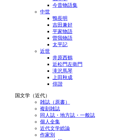
今昔物語集
中世
鴨長明
吉田兼好
平家物語
曽我物語
太平記
近世
井原西鶴
近松門左衛門
滝沢馬琴
上田秋成
俳諧
国文学（近代）
雑誌（原書）
複刻雑誌
同人誌・地方誌・一般誌
個人全集
近代文学総論
作家別