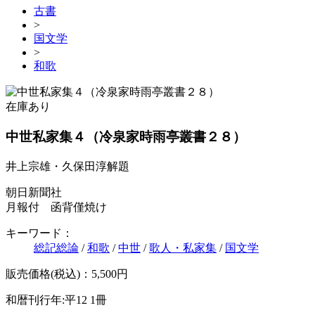
古書
>
国文学
>
和歌
在庫あり
中世私家集４（冷泉家時雨亭叢書２８）
井上宗雄・久保田淳解題
朝日新聞社
月報付 函背僅焼け
キーワード：
総記総論
/
和歌
/
中世
/
歌人・私家集
/
国文学
販売価格(税込)：5,500円
和暦刊行年:平12
1冊