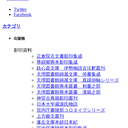
Twitter
Facebook
カテゴリ
出版物
影印資料
正倉院古文書影印集成
尊経閣善本影印集成
鉄心斎文庫 伊勢物語古注釈叢刊
天理図書館綿屋文庫 俳書集成
天理図書館綿屋文庫 真蹟掛軸シリーズ
天理図書館善本叢書 和書之部
天理図書館善本叢書 漢籍之部
神宮古典籍影印叢刊
日本大学蔵源氏物語
宮内庁書陵部コロタイプシリーズ
上方藝文叢刊
蓬左文庫本続日本紀