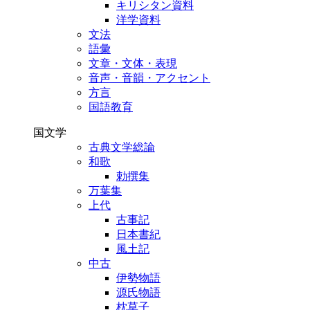
キリシタン資料
洋学資料
文法
語彙
文章・文体・表現
音声・音韻・アクセント
方言
国語教育
国文学
古典文学総論
和歌
勅撰集
万葉集
上代
古事記
日本書紀
風土記
中古
伊勢物語
源氏物語
枕草子