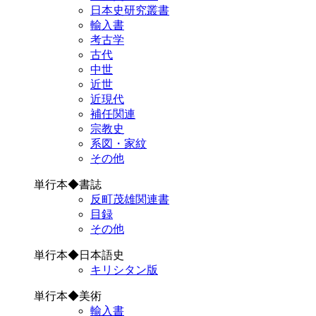
日本史研究叢書
輸入書
考古学
古代
中世
近世
近現代
補任関連
宗教史
系図・家紋
その他
単行本◆書誌
反町茂雄関連書
目録
その他
単行本◆日本語史
キリシタン版
単行本◆美術
輸入書