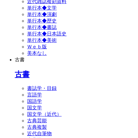
近代雑誌複刻資料
単行本◆文学
単行本◆演劇
単行本◆歴史
単行本◆書誌
単行本◆日本語史
単行本◆美術
Ｗｅｂ版
美本なし
古書
古書
書誌学・目録
言語学
国語学
国文学
国文学（近代）
古典芸能
古典複製
近代自筆物