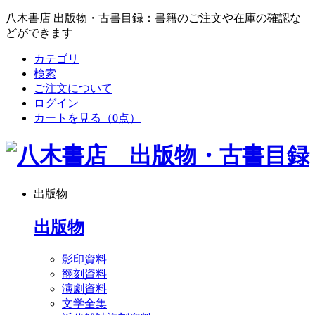
八木書店 出版物・古書目録：書籍のご注文や在庫の確認な
どができます
カテゴリ
検索
ご注文について
ログイン
カートを見る
（0点）
出版物
出版物
影印資料
翻刻資料
演劇資料
文学全集