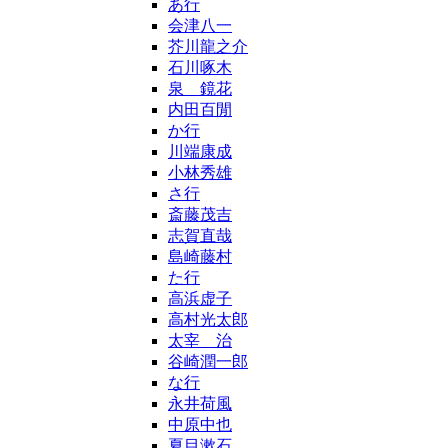
あ行
会津八一
芥川龍之介
石川啄木
泉 鏡花
内田百閒
か行
川端康成
小林秀雄
さ行
斎藤茂吉
志賀直哉
島崎藤村
た行
高浜虚子
高村光太郎
太宰 治
谷崎潤一郎
な行
永井荷風
中原中也
夏目漱石