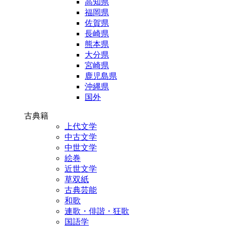
高知県
福岡県
佐賀県
長崎県
熊本県
大分県
宮崎県
鹿児島県
沖縄県
国外
古典籍
上代文学
中古文学
中世文学
絵巻
近世文学
草双紙
古典芸能
和歌
連歌・俳諧・狂歌
国語学