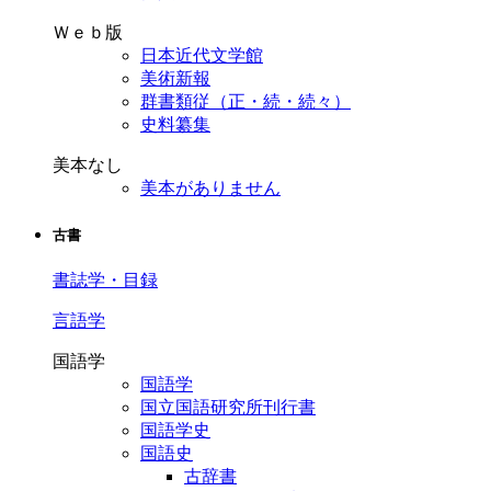
Ｗｅｂ版
日本近代文学館
美術新報
群書類従（正・続・続々）
史料纂集
美本なし
美本がありません
古書
書誌学・目録
言語学
国語学
国語学
国立国語研究所刊行書
国語学史
国語史
古辞書