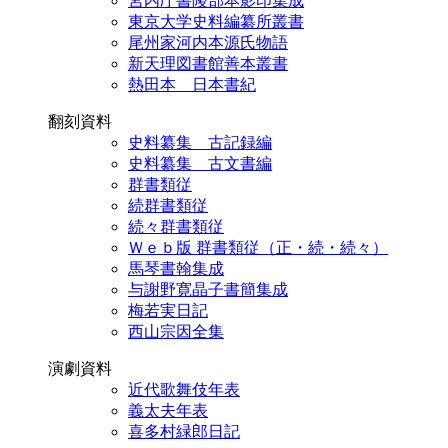
宮内庁書陵部本影印集成
東京大学史料編纂所叢書
尾州家河内本源氏物語
新天理図書館善本叢書
熱田本 日本書紀
翻刻資料
史料纂集 古記録編
史料纂集 古文書編
群書類従
続群書類従
続々群書類従
Ｗｅｂ版 群書類従（正・続・続々）
馬琴書翰集成
与謝野寛晶子書簡集成
梅若実日記
西山宗因全集
演劇資料
近代歌舞伎年表
義太夫年表
喜多村緑郎日記