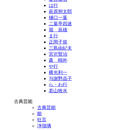
は行
萩原朔太郎
樋口一葉
二葉亭四迷
堀 辰雄
ま行
正岡子規
三島由紀夫
宮沢賢治
森 鴎外
や行
横光利一
与謝野晶子
ら・わ行
若山牧水
古典芸能
古典芸能
能
狂言
浄瑠璃