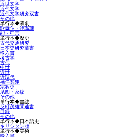
近世文学
近代文学
近代文学研究双書
その他
単行本◆演劇
歌舞伎・浄瑠璃
能・狂言
単行本◆歴史
古代交通研究
日本史研究叢書
輸入書
考古学
古代
中世
近世
近現代
補任関連
宗教史
系図・家紋
その他
単行本◆書誌
反町茂雄関連書
目録
その他
単行本◆日本語史
キリシタン版
単行本◆美術
輸入書