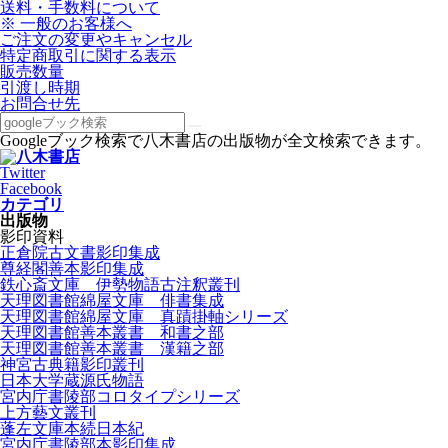
送料・手数料について
※ 一般のお客様へ
ご注文の変更やキャンセル
特定商取引に関する表示
販売数量
引渡し時期
お問合せ先
Googleブック検索で八木書店の出版物が全文検索できます。
Twitter
Facebook
カテゴリ
出版物
影印資料
正倉院古文書影印集成
尊経閣善本影印集成
鉄心斎文庫 伊勢物語古注釈叢刊
天理図書館綿屋文庫 俳書集成
天理図書館綿屋文庫 真蹟掛軸シリーズ
天理図書館善本叢書 和書之部
天理図書館善本叢書 漢籍之部
神宮古典籍影印叢刊
日本大学蔵源氏物語
宮内庁書陵部コロタイプシリーズ
上方藝文叢刊
蓬左文庫本続日本紀
宮内庁書陵部本影印集成