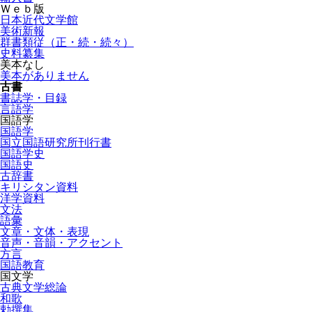
Ｗｅｂ版
日本近代文学館
美術新報
群書類従（正・続・続々）
史料纂集
美本なし
美本がありません
古書
書誌学・目録
言語学
国語学
国語学
国立国語研究所刊行書
国語学史
国語史
古辞書
キリシタン資料
洋学資料
文法
語彙
文章・文体・表現
音声・音韻・アクセント
方言
国語教育
国文学
古典文学総論
和歌
勅撰集