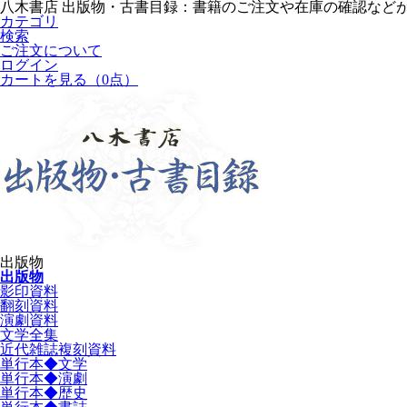
八木書店 出版物・古書目録：書籍のご注文や在庫の確認など
カテゴリ
検索
ご注文について
ログイン
カートを見る
（0点）
出版物
出版物
影印資料
翻刻資料
演劇資料
文学全集
近代雑誌複刻資料
単行本◆文学
単行本◆演劇
単行本◆歴史