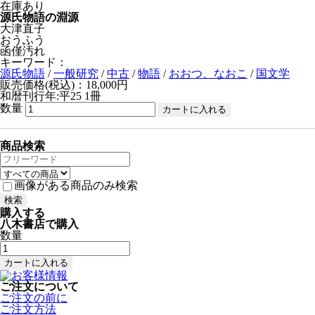
在庫あり
源氏物語の淵源
大津直子
おうふう
函僅汚れ
キーワード：
源氏物語
/
一般研究
/
中古
/
物語
/
おおつ、なおこ
/
国文学
販売価格(税込)：18,000円
和暦刊行年:平25
1冊
数量
商品検索
画像がある商品のみ検索
購入する
八木書店で購入
数量
ご注文について
ご注文の前に
ご注文方法