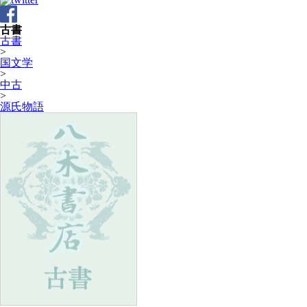
古書
古書
>
国文学
>
中古
>
源氏物語