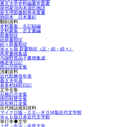
東京大学史料編纂所叢書
尾州家河内本源氏物語
新天理図書館善本叢書
熱田本 日本書紀
翻刻資料
史料纂集 古記録編
史料纂集 古文書編
群書類従
続群書類従
続々群書類従
Ｗｅｂ版 群書類従（正・続・続々）
馬琴書翰集成
与謝野寛晶子書簡集成
梅若実日記
西山宗因全集
演劇資料
近代歌舞伎年表
義太夫年表
喜多村緑郎日記
文学全集
石橋忍月全集
徳田秋聲全集
近松秋江全集
近代雑誌複刻資料
マイクロ版・ＣＤ―ＲＯＭ版近代文学館
Ｗｅｂ版日本近代文学館
単行本◆文学
上代・中古・中世文学