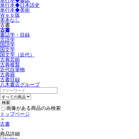
単行本◆書誌
単行本◆日本語史
単行本◆美術
Ｗｅｂ版
美本なし
古書
古書
書誌学・目録
言語学
国語学
国文学
国文学（近代）
古典芸能
古典複製
近代自筆物
古典籍
古書目録
八木書店グループ
画像がある商品のみ検索
トップページ
＞
古書
＞
商品詳細