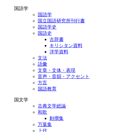
国語学
国語学
国立国語研究所刊行書
国語学史
国語史
古辞書
キリシタン資料
洋学資料
文法
語彙
文章・文体・表現
音声・音韻・アクセント
方言
国語教育
国文学
古典文学総論
和歌
勅撰集
万葉集
上代