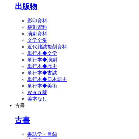
出版物
影印資料
翻刻資料
演劇資料
文学全集
近代雑誌複刻資料
単行本◆文学
単行本◆演劇
単行本◆歴史
単行本◆書誌
単行本◆日本語史
単行本◆美術
Ｗｅｂ版
美本なし
古書
古書
書誌学・目録