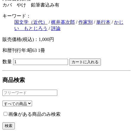
カバ やけ 鉛筆書込み有
キーワード：
国文学（近代）
/
梶井基次郎
/
作家別
/
単行本
/
かじ
い もとじろう
/
評論
販売価格(税込)：1,000円
和暦刊行年:昭63
1冊
数量
商品検索
画像がある商品のみ検索