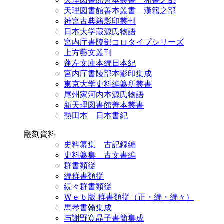
天理図書館善本叢書 和書之部
天理図書館善本叢書 漢籍之部
神宮古典籍影印叢刊
日本大学蔵源氏物語
宮内庁書陵部コロタイプシリーズ
上方藝文叢刊
蓬左文庫本続日本紀
宮内庁書陵部本影印集成
東京大学史料編纂所叢書
尾州家河内本源氏物語
新天理図書館善本叢書
熱田本 日本書紀
翻刻資料
史料纂集 古記録編
史料纂集 古文書編
群書類従
続群書類従
続々群書類従
Ｗｅｂ版 群書類従（正・続・続々）
馬琴書翰集成
与謝野寛晶子書簡集成