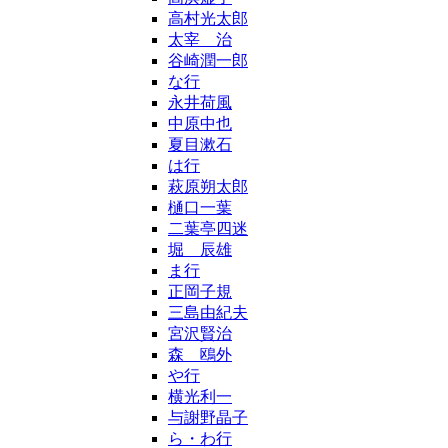
高村光太郎
太宰 治
谷崎潤一郎
な行
永井荷風
中原中也
夏目漱石
は行
萩原朔太郎
樋口一葉
二葉亭四迷
堀 辰雄
ま行
正岡子規
三島由紀夫
宮沢賢治
森 鴎外
や行
横光利一
与謝野晶子
ら・わ行