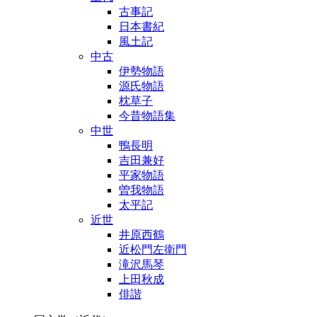
古事記
日本書紀
風土記
中古
伊勢物語
源氏物語
枕草子
今昔物語集
中世
鴨長明
吉田兼好
平家物語
曽我物語
太平記
近世
井原西鶴
近松門左衛門
滝沢馬琴
上田秋成
俳諧