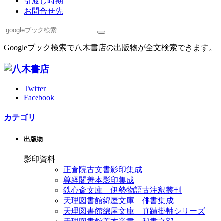
引渡し時期
お問合せ先
Googleブック検索で八木書店の出版物が全文検索できます。
Twitter
Facebook
カテゴリ
出版物
影印資料
正倉院古文書影印集成
尊経閣善本影印集成
鉄心斎文庫 伊勢物語古注釈叢刊
天理図書館綿屋文庫 俳書集成
天理図書館綿屋文庫 真蹟掛軸シリーズ