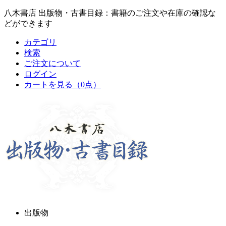
八木書店 出版物・古書目録：書籍のご注文や在庫の確認な
どができます
カテゴリ
検索
ご注文について
ログイン
カートを見る
（0点）
出版物