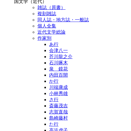
国文学（近代）
雑誌（原書）
複刻雑誌
同人誌・地方誌・一般誌
個人全集
近代文学総論
作家別
あ行
会津八一
芥川龍之介
石川啄木
泉 鏡花
内田百閒
か行
川端康成
小林秀雄
さ行
斎藤茂吉
志賀直哉
島崎藤村
た行
高浜虚子