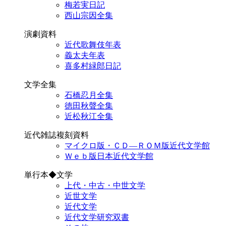
梅若実日記
西山宗因全集
演劇資料
近代歌舞伎年表
義太夫年表
喜多村緑郎日記
文学全集
石橋忍月全集
徳田秋聲全集
近松秋江全集
近代雑誌複刻資料
マイクロ版・ＣＤ―ＲＯＭ版近代文学館
Ｗｅｂ版日本近代文学館
単行本◆文学
上代・中古・中世文学
近世文学
近代文学
近代文学研究双書