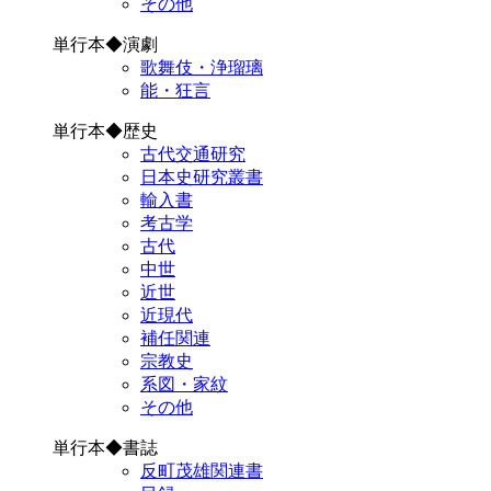
その他
単行本◆演劇
歌舞伎・浄瑠璃
能・狂言
単行本◆歴史
古代交通研究
日本史研究叢書
輸入書
考古学
古代
中世
近世
近現代
補任関連
宗教史
系図・家紋
その他
単行本◆書誌
反町茂雄関連書