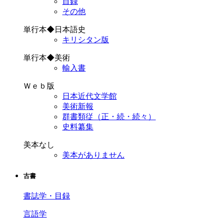
目録
その他
単行本◆日本語史
キリシタン版
単行本◆美術
輸入書
Ｗｅｂ版
日本近代文学館
美術新報
群書類従（正・続・続々）
史料纂集
美本なし
美本がありません
古書
書誌学・目録
言語学