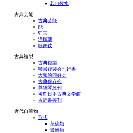
若山牧水
古典芸能
古典芸能
能
狂言
浄瑠璃
歌舞伎
古典複製
古典複製
稀書複製会刊行書
大和絵同好会
古典保存会
尊経閣叢刊
複刻日本古典文学館
古辞書叢刊
近代自筆物
形状
草稿類
書簡類