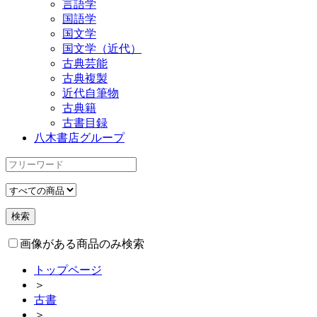
言語学
国語学
国文学
国文学（近代）
古典芸能
古典複製
近代自筆物
古典籍
古書目録
八木書店グループ
画像がある商品のみ検索
トップページ
＞
古書
＞