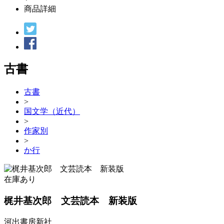
商品詳細
古書
古書
>
国文学（近代）
>
作家別
>
か行
在庫あり
梶井基次郎 文芸読本 新装版
河出書房新社