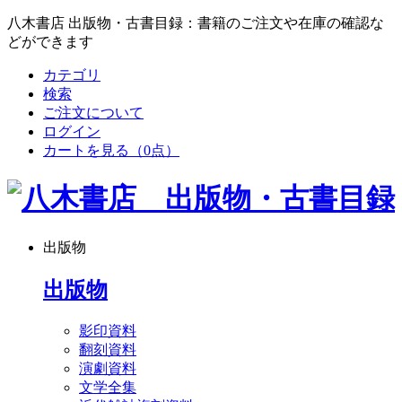
八木書店 出版物・古書目録：書籍のご注文や在庫の確認な
どができます
カテゴリ
検索
ご注文について
ログイン
カートを見る
（0点）
出版物
出版物
影印資料
翻刻資料
演劇資料
文学全集