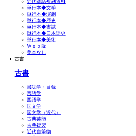
近代雑誌複刻資料
単行本◆文学
単行本◆演劇
単行本◆歴史
単行本◆書誌
単行本◆日本語史
単行本◆美術
Ｗｅｂ版
美本なし
古書
古書
書誌学・目録
言語学
国語学
国文学
国文学（近代）
古典芸能
古典複製
近代自筆物