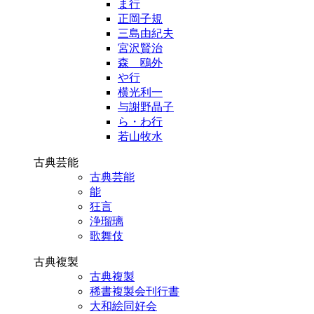
ま行
正岡子規
三島由紀夫
宮沢賢治
森 鴎外
や行
横光利一
与謝野晶子
ら・わ行
若山牧水
古典芸能
古典芸能
能
狂言
浄瑠璃
歌舞伎
古典複製
古典複製
稀書複製会刊行書
大和絵同好会