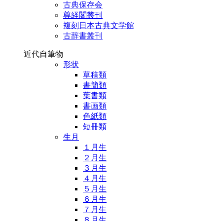
古典保存会
尊経閣叢刊
複刻日本古典文学館
古辞書叢刊
近代自筆物
形状
草稿類
書簡類
葉書類
書画類
色紙類
短冊類
生月
１月生
２月生
３月生
４月生
５月生
６月生
７月生
８月生