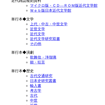
近代雑誌複刻資料
マイクロ版・ＣＤ―ＲＯＭ版近代文学館
Ｗｅｂ版日本近代文学館
単行本◆文学
上代・中古・中世文学
近世文学
近代文学
近代文学研究双書
その他
単行本◆演劇
歌舞伎・浄瑠璃
能・狂言
単行本◆歴史
古代交通研究
日本史研究叢書
輸入書
考古学
古代
中世