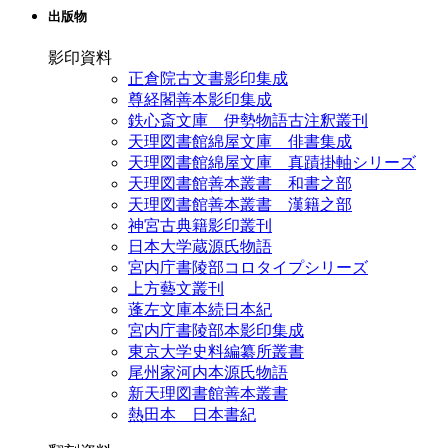
出版物
影印資料
正倉院古文書影印集成
尊経閣善本影印集成
鉄心斎文庫 伊勢物語古注釈叢刊
天理図書館綿屋文庫 俳書集成
天理図書館綿屋文庫 真蹟掛軸シリーズ
天理図書館善本叢書 和書之部
天理図書館善本叢書 漢籍之部
神宮古典籍影印叢刊
日本大学蔵源氏物語
宮内庁書陵部コロタイプシリーズ
上方藝文叢刊
蓬左文庫本続日本紀
宮内庁書陵部本影印集成
東京大学史料編纂所叢書
尾州家河内本源氏物語
新天理図書館善本叢書
熱田本 日本書紀