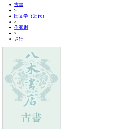
古書
>
国文学（近代）
>
作家別
>
さ行