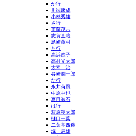
か行
川端康成
小林秀雄
さ行
斎藤茂吉
志賀直哉
島崎藤村
た行
高浜虚子
高村光太郎
太宰 治
谷崎潤一郎
な行
永井荷風
中原中也
夏目漱石
は行
萩原朔太郎
樋口一葉
二葉亭四迷
堀 辰雄