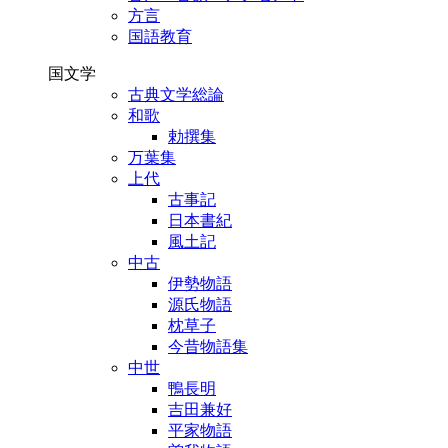
方言
国語教育
国文学
古典文学総論
和歌
勅撰集
万葉集
上代
古事記
日本書紀
風土記
中古
伊勢物語
源氏物語
枕草子
今昔物語集
中世
鴨長明
吉田兼好
平家物語