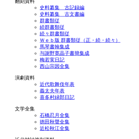
翻刻資料
史料纂集 古記録編
史料纂集 古文書編
群書類従
続群書類従
続々群書類従
Ｗｅｂ版 群書類従（正・続・続々）
馬琴書翰集成
与謝野寛晶子書簡集成
梅若実日記
西山宗因全集
演劇資料
近代歌舞伎年表
義太夫年表
喜多村緑郎日記
文学全集
石橋忍月全集
徳田秋聲全集
近松秋江全集