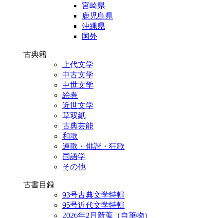
宮崎県
鹿児島県
沖縄県
国外
古典籍
上代文学
中古文学
中世文学
絵巻
近世文学
草双紙
古典芸能
和歌
連歌・俳諧・狂歌
国語学
その他
古書目録
93号古典文学特輯
95号近代文学特輯
2026年2月新蒐（自筆物）