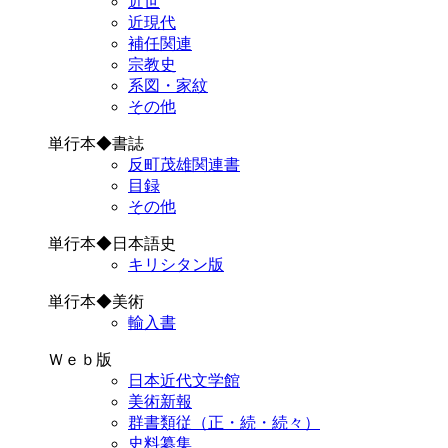
近世
近現代
補任関連
宗教史
系図・家紋
その他
単行本◆書誌
反町茂雄関連書
目録
その他
単行本◆日本語史
キリシタン版
単行本◆美術
輸入書
Ｗｅｂ版
日本近代文学館
美術新報
群書類従（正・続・続々）
史料纂集