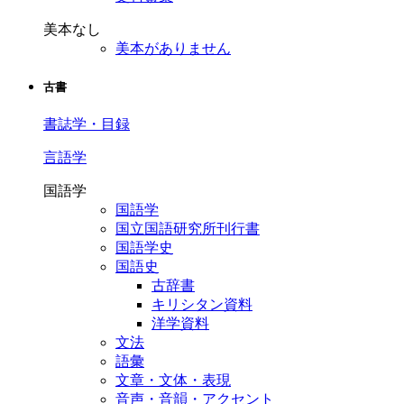
美本なし
美本がありません
古書
書誌学・目録
言語学
国語学
国語学
国立国語研究所刊行書
国語学史
国語史
古辞書
キリシタン資料
洋学資料
文法
語彙
文章・文体・表現
音声・音韻・アクセント