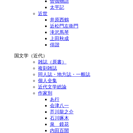
曽我物語
太平記
近世
井原西鶴
近松門左衛門
滝沢馬琴
上田秋成
俳諧
国文学（近代）
雑誌（原書）
複刻雑誌
同人誌・地方誌・一般誌
個人全集
近代文学総論
作家別
あ行
会津八一
芥川龍之介
石川啄木
泉 鏡花
内田百閒