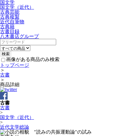
国文学
国文学（近代）
古典芸能
古典複製
近代自筆物
古典籍
古書目録
八木書店グループ
画像がある商品のみ検索
トップページ
＞
古書
＞
商品詳細
古書
古書
>
国文学（近代）
>
近代文学総論