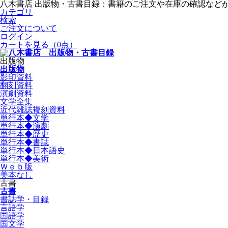
八木書店 出版物・古書目録：書籍のご注文や在庫の確認など
カテゴリ
検索
ご注文について
ログイン
カートを見る
（0点）
出版物
出版物
影印資料
翻刻資料
演劇資料
文学全集
近代雑誌複刻資料
単行本◆文学
単行本◆演劇
単行本◆歴史
単行本◆書誌
単行本◆日本語史
単行本◆美術
Ｗｅｂ版
美本なし
古書
古書
書誌学・目録
言語学
国語学
国文学