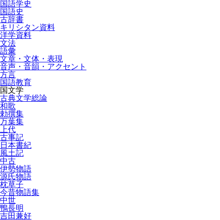
国語学史
国語史
古辞書
キリシタン資料
洋学資料
文法
語彙
文章・文体・表現
音声・音韻・アクセント
方言
国語教育
国文学
古典文学総論
和歌
勅撰集
万葉集
上代
古事記
日本書紀
風土記
中古
伊勢物語
源氏物語
枕草子
今昔物語集
中世
鴨長明
吉田兼好