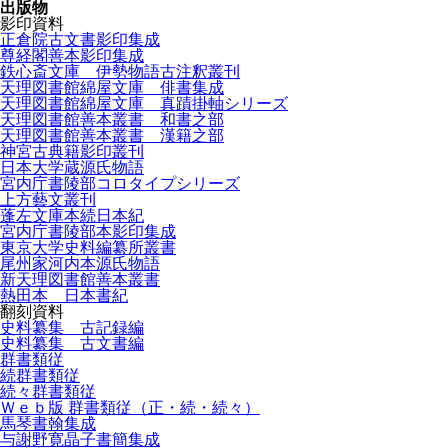
出版物
影印資料
正倉院古文書影印集成
尊経閣善本影印集成
鉄心斎文庫 伊勢物語古注釈叢刊
天理図書館綿屋文庫 俳書集成
天理図書館綿屋文庫 真蹟掛軸シリーズ
天理図書館善本叢書 和書之部
天理図書館善本叢書 漢籍之部
神宮古典籍影印叢刊
日本大学蔵源氏物語
宮内庁書陵部コロタイプシリーズ
上方藝文叢刊
蓬左文庫本続日本紀
宮内庁書陵部本影印集成
東京大学史料編纂所叢書
尾州家河内本源氏物語
新天理図書館善本叢書
熱田本 日本書紀
翻刻資料
史料纂集 古記録編
史料纂集 古文書編
群書類従
続群書類従
続々群書類従
Ｗｅｂ版 群書類従（正・続・続々）
馬琴書翰集成
与謝野寛晶子書簡集成