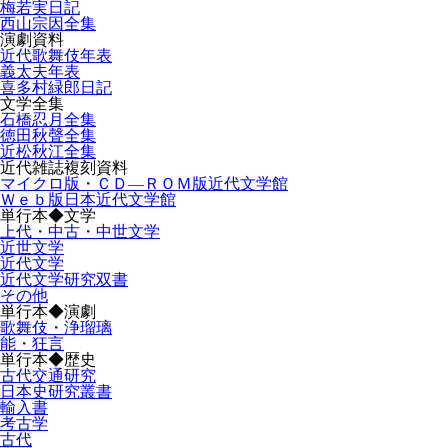
梅若実日記
西山宗因全集
演劇資料
近代歌舞伎年表
義太夫年表
喜多村緑郎日記
文学全集
石橋忍月全集
徳田秋聲全集
近松秋江全集
近代雑誌複刻資料
マイクロ版・ＣＤ―ＲＯＭ版近代文学館
Ｗｅｂ版日本近代文学館
単行本◆文学
上代・中古・中世文学
近世文学
近代文学
近代文学研究双書
その他
単行本◆演劇
歌舞伎・浄瑠璃
能・狂言
単行本◆歴史
古代交通研究
日本史研究叢書
輸入書
考古学
古代