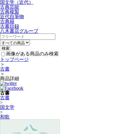
国文学（近代）
古典芸能
古典複製
近代自筆物
古典籍
古書目録
八木書店グループ
画像がある商品のみ検索
トップページ
＞
古書
＞
商品詳細
古書
古書
>
国文学
>
和歌