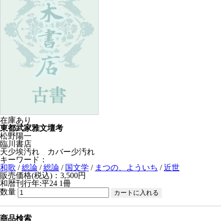
在庫あり
東都武家雅文壇考
松野陽一
臨川書店
天少埃汚れ カバー少汚れ
キーワード：
和歌
/
総論
/
総論
/
国文学
/
まつの、よういち
/
近世
販売価格(税込)：3,500円
和暦刊行年:平24
1冊
数量
商品検索