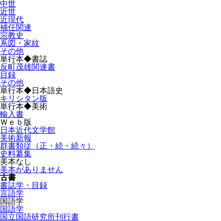
中世
近世
近現代
補任関連
宗教史
系図・家紋
その他
単行本◆書誌
反町茂雄関連書
目録
その他
単行本◆日本語史
キリシタン版
単行本◆美術
輸入書
Ｗｅｂ版
日本近代文学館
美術新報
群書類従（正・続・続々）
史料纂集
美本なし
美本がありません
古書
書誌学・目録
言語学
国語学
国語学
国立国語研究所刊行書