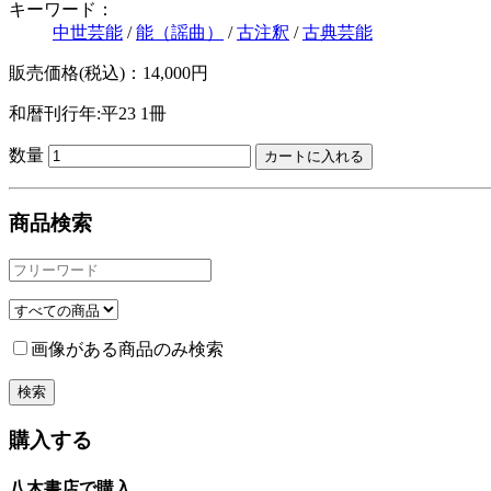
キーワード：
中世芸能
/
能（謡曲）
/
古注釈
/
古典芸能
販売価格(税込)：14,000円
和暦刊行年:平23
1冊
数量
商品検索
画像がある商品のみ検索
購入する
八木書店で購入