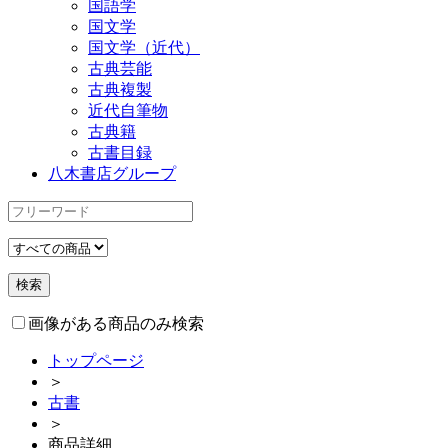
国語学
国文学
国文学（近代）
古典芸能
古典複製
近代自筆物
古典籍
古書目録
八木書店グループ
画像がある商品のみ検索
トップページ
＞
古書
＞
商品詳細