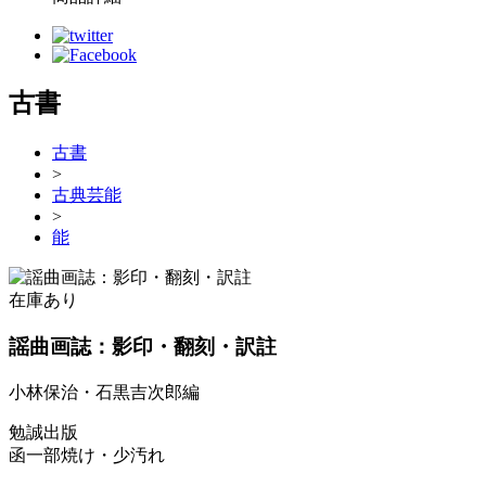
古書
古書
>
古典芸能
>
能
在庫あり
謡曲画誌：影印・翻刻・訳註
小林保治・石黒吉次郎編
勉誠出版
函一部焼け・少汚れ