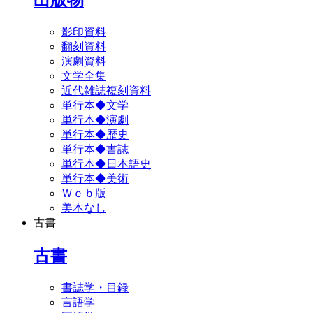
影印資料
翻刻資料
演劇資料
文学全集
近代雑誌複刻資料
単行本◆文学
単行本◆演劇
単行本◆歴史
単行本◆書誌
単行本◆日本語史
単行本◆美術
Ｗｅｂ版
美本なし
古書
古書
書誌学・目録
言語学