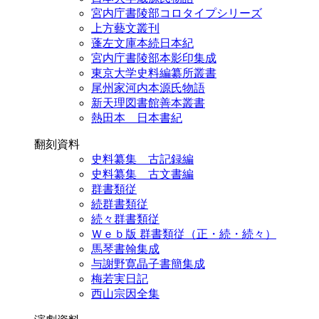
宮内庁書陵部コロタイプシリーズ
上方藝文叢刊
蓬左文庫本続日本紀
宮内庁書陵部本影印集成
東京大学史料編纂所叢書
尾州家河内本源氏物語
新天理図書館善本叢書
熱田本 日本書紀
翻刻資料
史料纂集 古記録編
史料纂集 古文書編
群書類従
続群書類従
続々群書類従
Ｗｅｂ版 群書類従（正・続・続々）
馬琴書翰集成
与謝野寛晶子書簡集成
梅若実日記
西山宗因全集