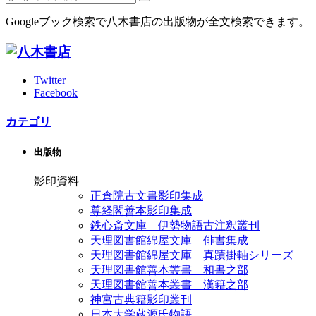
Googleブック検索で八木書店の出版物が全文検索できます。
Twitter
Facebook
カテゴリ
出版物
影印資料
正倉院古文書影印集成
尊経閣善本影印集成
鉄心斎文庫 伊勢物語古注釈叢刊
天理図書館綿屋文庫 俳書集成
天理図書館綿屋文庫 真蹟掛軸シリーズ
天理図書館善本叢書 和書之部
天理図書館善本叢書 漢籍之部
神宮古典籍影印叢刊
日本大学蔵源氏物語