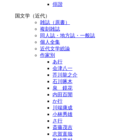
俳諧
国文学（近代）
雑誌（原書）
複刻雑誌
同人誌・地方誌・一般誌
個人全集
近代文学総論
作家別
あ行
会津八一
芥川龍之介
石川啄木
泉 鏡花
内田百閒
か行
川端康成
小林秀雄
さ行
斎藤茂吉
志賀直哉