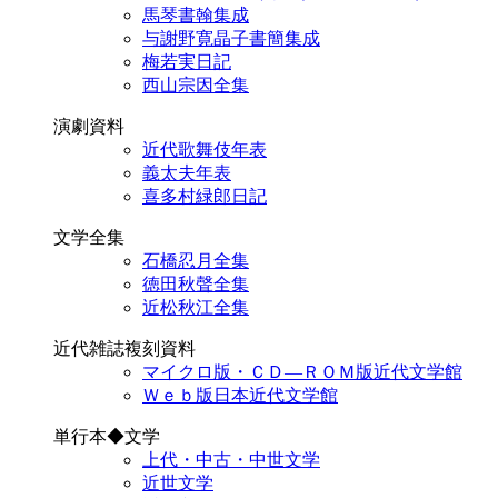
馬琴書翰集成
与謝野寛晶子書簡集成
梅若実日記
西山宗因全集
演劇資料
近代歌舞伎年表
義太夫年表
喜多村緑郎日記
文学全集
石橋忍月全集
徳田秋聲全集
近松秋江全集
近代雑誌複刻資料
マイクロ版・ＣＤ―ＲＯＭ版近代文学館
Ｗｅｂ版日本近代文学館
単行本◆文学
上代・中古・中世文学
近世文学