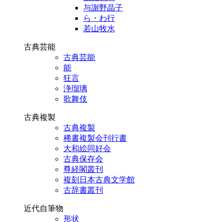
与謝野晶子
ら・わ行
若山牧水
古典芸能
古典芸能
能
狂言
浄瑠璃
歌舞伎
古典複製
古典複製
稀書複製会刊行書
大和絵同好会
古典保存会
尊経閣叢刊
複刻日本古典文学館
古辞書叢刊
近代自筆物
形状