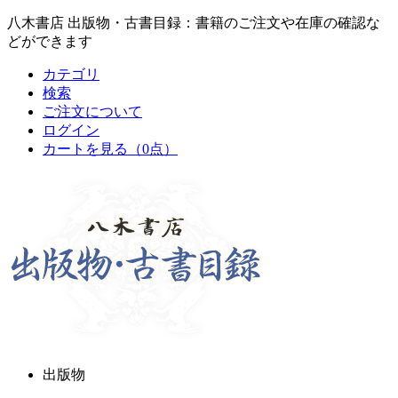
八木書店 出版物・古書目録：書籍のご注文や在庫の確認な
どができます
カテゴリ
検索
ご注文について
ログイン
カートを見る
（0点）
出版物