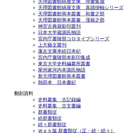
天理図書館綿屋文庫 俳書集成
天理図書館綿屋文庫 真蹟掛軸シリーズ
天理図書館善本叢書 和書之部
天理図書館善本叢書 漢籍之部
神宮古典籍影印叢刊
日本大学蔵源氏物語
宮内庁書陵部コロタイプシリーズ
上方藝文叢刊
蓬左文庫本続日本紀
宮内庁書陵部本影印集成
東京大学史料編纂所叢書
尾州家河内本源氏物語
新天理図書館善本叢書
熱田本 日本書紀
翻刻資料
史料纂集 古記録編
史料纂集 古文書編
群書類従
続群書類従
続々群書類従
Ｗｅｂ版 群書類従（正・続・続々）