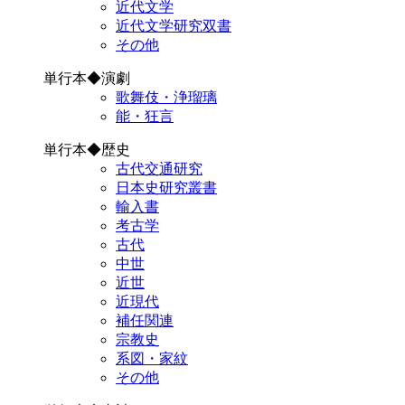
近代文学
近代文学研究双書
その他
単行本◆演劇
歌舞伎・浄瑠璃
能・狂言
単行本◆歴史
古代交通研究
日本史研究叢書
輸入書
考古学
古代
中世
近世
近現代
補任関連
宗教史
系図・家紋
その他