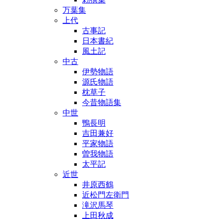
万葉集
上代
古事記
日本書紀
風土記
中古
伊勢物語
源氏物語
枕草子
今昔物語集
中世
鴨長明
吉田兼好
平家物語
曽我物語
太平記
近世
井原西鶴
近松門左衛門
滝沢馬琴
上田秋成