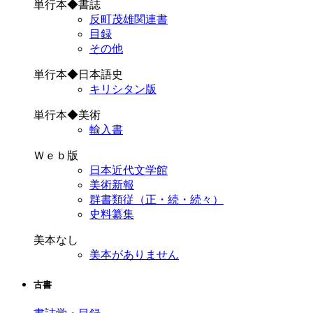
単行本◆書誌
反町茂雄関連書
目録
その他
単行本◆日本語史
キリシタン版
単行本◆美術
輸入書
Ｗｅｂ版
日本近代文学館
美術新報
群書類従（正・続・続々）
史料纂集
美本なし
美本がありません
古書