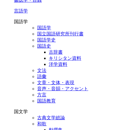
書誌学・目録
言語学
国語学
国語学
国立国語研究所刊行書
国語学史
国語史
古辞書
キリシタン資料
洋学資料
文法
語彙
文章・文体・表現
音声・音韻・アクセント
方言
国語教育
国文学
古典文学総論
和歌
勅撰集