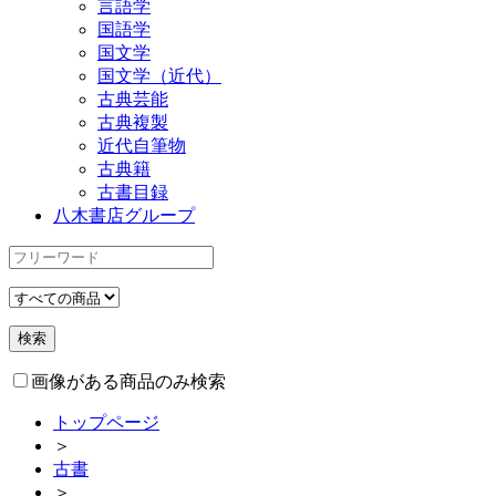
言語学
国語学
国文学
国文学（近代）
古典芸能
古典複製
近代自筆物
古典籍
古書目録
八木書店グループ
画像がある商品のみ検索
トップページ
＞
古書
＞