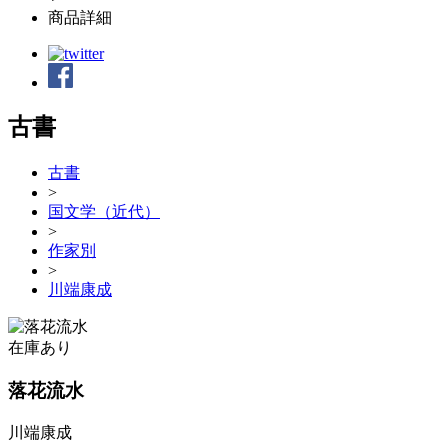
商品詳細
古書
古書
>
国文学（近代）
>
作家別
>
川端康成
在庫あり
落花流水
川端康成