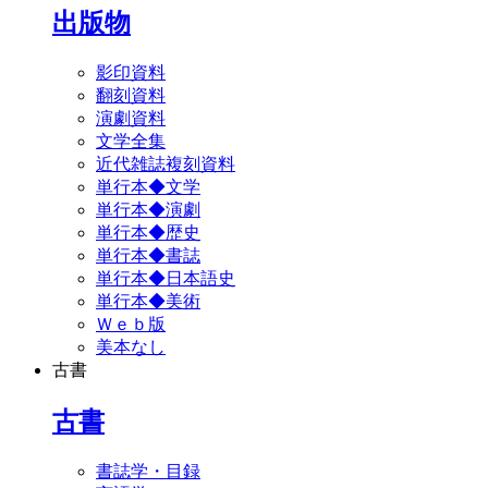
出版物
影印資料
翻刻資料
演劇資料
文学全集
近代雑誌複刻資料
単行本◆文学
単行本◆演劇
単行本◆歴史
単行本◆書誌
単行本◆日本語史
単行本◆美術
Ｗｅｂ版
美本なし
古書
古書
書誌学・目録