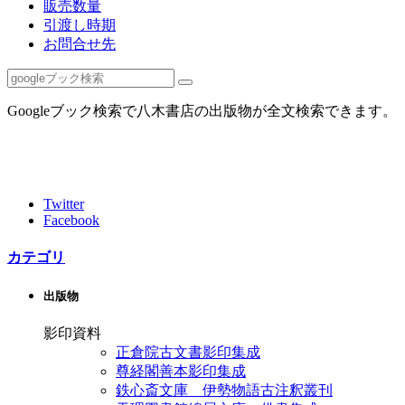
販売数量
引渡し時期
お問合せ先
Googleブック検索で八木書店の出版物が全文検索できます。
Twitter
Facebook
カテゴリ
出版物
影印資料
正倉院古文書影印集成
尊経閣善本影印集成
鉄心斎文庫 伊勢物語古注釈叢刊