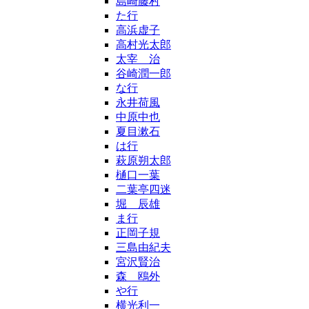
島崎藤村
た行
高浜虚子
高村光太郎
太宰 治
谷崎潤一郎
な行
永井荷風
中原中也
夏目漱石
は行
萩原朔太郎
樋口一葉
二葉亭四迷
堀 辰雄
ま行
正岡子規
三島由紀夫
宮沢賢治
森 鴎外
や行
横光利一