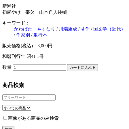
新潮社
初函やけ 帯欠 山本丘人装幀
キーワード：
かわばた やすなり
/
川端康成
/
著作
/
国文学（近代）
/
作家別
/
単行本
販売価格(税込)：3,000円
和暦刊行年:昭41
1冊
数量
商品検索
画像がある商品のみ検索