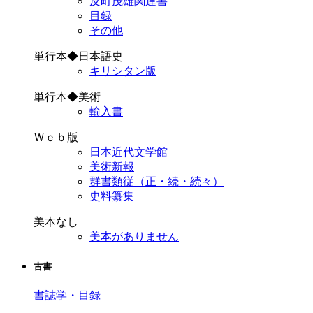
反町茂雄関連書
目録
その他
単行本◆日本語史
キリシタン版
単行本◆美術
輸入書
Ｗｅｂ版
日本近代文学館
美術新報
群書類従（正・続・続々）
史料纂集
美本なし
美本がありません
古書
書誌学・目録