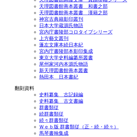
天理図書館善本叢書 和書之部
天理図書館善本叢書 漢籍之部
神宮古典籍影印叢刊
日本大学蔵源氏物語
宮内庁書陵部コロタイプシリーズ
上方藝文叢刊
蓬左文庫本続日本紀
宮内庁書陵部本影印集成
東京大学史料編纂所叢書
尾州家河内本源氏物語
新天理図書館善本叢書
熱田本 日本書紀
翻刻資料
史料纂集 古記録編
史料纂集 古文書編
群書類従
続群書類従
続々群書類従
Ｗｅｂ版 群書類従（正・続・続々）
馬琴書翰集成