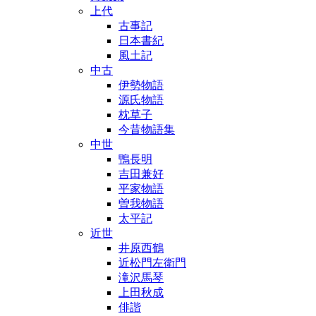
上代
古事記
日本書紀
風土記
中古
伊勢物語
源氏物語
枕草子
今昔物語集
中世
鴨長明
吉田兼好
平家物語
曽我物語
太平記
近世
井原西鶴
近松門左衛門
滝沢馬琴
上田秋成
俳諧