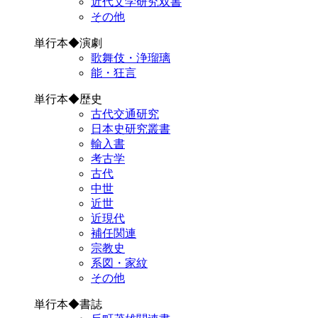
近代文学研究双書
その他
単行本◆演劇
歌舞伎・浄瑠璃
能・狂言
単行本◆歴史
古代交通研究
日本史研究叢書
輸入書
考古学
古代
中世
近世
近現代
補任関連
宗教史
系図・家紋
その他
単行本◆書誌