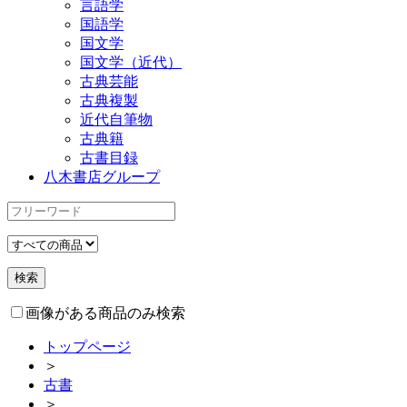
言語学
国語学
国文学
国文学（近代）
古典芸能
古典複製
近代自筆物
古典籍
古書目録
八木書店グループ
画像がある商品のみ検索
トップページ
＞
古書
＞