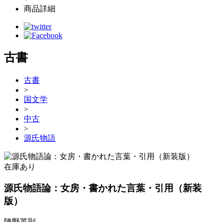
商品詳細
古書
古書
>
国文学
>
中古
>
源氏物語
在庫あり
源氏物語論：女房・書かれた言葉・引用（新装
版）
陣野英則