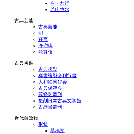
ら・わ行
若山牧水
古典芸能
古典芸能
能
狂言
浄瑠璃
歌舞伎
古典複製
古典複製
稀書複製会刊行書
大和絵同好会
古典保存会
尊経閣叢刊
複刻日本古典文学館
古辞書叢刊
近代自筆物
形状
草稿類