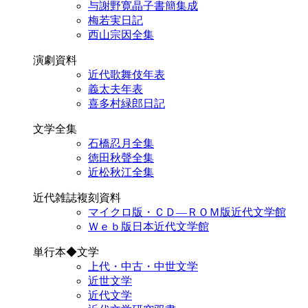
与謝野寛晶子書簡集成
梅若実日記
西山宗因全集
演劇資料
近代歌舞伎年表
義太夫年表
喜多村緑郎日記
文学全集
石橋忍月全集
徳田秋聲全集
近松秋江全集
近代雑誌複刻資料
マイクロ版・ＣＤ―ＲＯＭ版近代文学館
Ｗｅｂ版日本近代文学館
単行本◆文学
上代・中古・中世文学
近世文学
近代文学