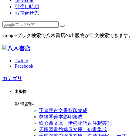
販売数量
引渡し時期
お問合せ先
Googleブック検索で八木書店の出版物が全文検索できます。
Twitter
Facebook
カテゴリ
出版物
影印資料
正倉院古文書影印集成
尊経閣善本影印集成
鉄心斎文庫 伊勢物語古注釈叢刊
天理図書館綿屋文庫 俳書集成
天理図書館綿屋文庫 真蹟掛軸シリーズ