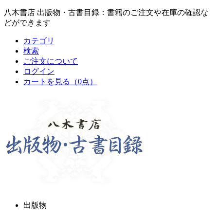
八木書店 出版物・古書目録：書籍のご注文や在庫の確認な
どができます
カテゴリ
検索
ご注文について
ログイン
カートを見る
（0点）
出版物