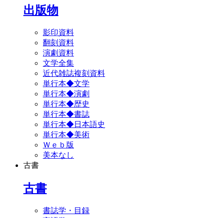
出版物
影印資料
翻刻資料
演劇資料
文学全集
近代雑誌複刻資料
単行本◆文学
単行本◆演劇
単行本◆歴史
単行本◆書誌
単行本◆日本語史
単行本◆美術
Ｗｅｂ版
美本なし
古書
古書
書誌学・目録