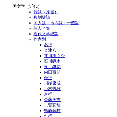
国文学（近代）
雑誌（原書）
複刻雑誌
同人誌・地方誌・一般誌
個人全集
近代文学総論
作家別
あ行
会津八一
芥川龍之介
石川啄木
泉 鏡花
内田百閒
か行
川端康成
小林秀雄
さ行
斎藤茂吉
志賀直哉
島崎藤村
た行