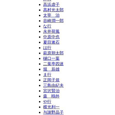
高浜虚子
高村光太郎
太宰 治
谷崎潤一郎
な行
永井荷風
中原中也
夏目漱石
は行
萩原朔太郎
樋口一葉
二葉亭四迷
堀 辰雄
ま行
正岡子規
三島由紀夫
宮沢賢治
森 鴎外
や行
横光利一
与謝野晶子