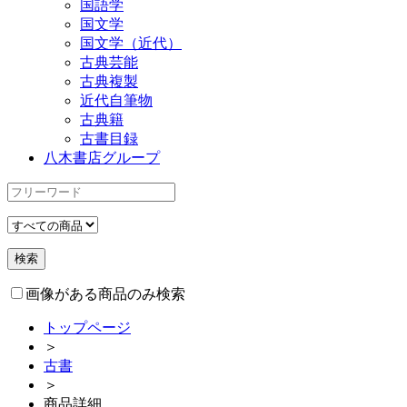
国語学
国文学
国文学（近代）
古典芸能
古典複製
近代自筆物
古典籍
古書目録
八木書店グループ
画像がある商品のみ検索
トップページ
＞
古書
＞
商品詳細