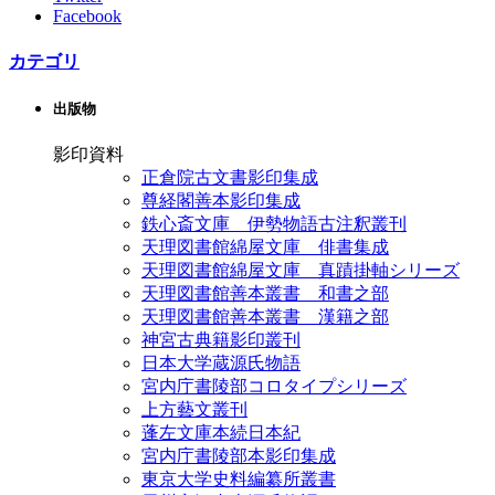
Facebook
カテゴリ
出版物
影印資料
正倉院古文書影印集成
尊経閣善本影印集成
鉄心斎文庫 伊勢物語古注釈叢刊
天理図書館綿屋文庫 俳書集成
天理図書館綿屋文庫 真蹟掛軸シリーズ
天理図書館善本叢書 和書之部
天理図書館善本叢書 漢籍之部
神宮古典籍影印叢刊
日本大学蔵源氏物語
宮内庁書陵部コロタイプシリーズ
上方藝文叢刊
蓬左文庫本続日本紀
宮内庁書陵部本影印集成
東京大学史料編纂所叢書