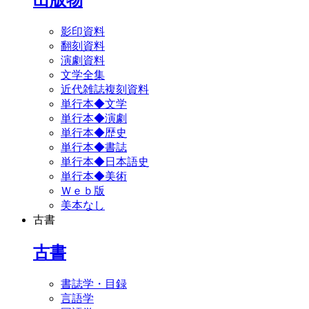
影印資料
翻刻資料
演劇資料
文学全集
近代雑誌複刻資料
単行本◆文学
単行本◆演劇
単行本◆歴史
単行本◆書誌
単行本◆日本語史
単行本◆美術
Ｗｅｂ版
美本なし
古書
古書
書誌学・目録
言語学