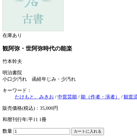
在庫あり
観阿弥・世阿弥時代の能楽
竹本幹夫
明治書院
小口少汚れ 函経年じみ・少汚れ
キーワード：
たけもと、みきお
/
中世芸能
/
能（作者・演者）
/
観世
販売価格(税込)：35,000円
和暦刊行年:平11
1冊
数量