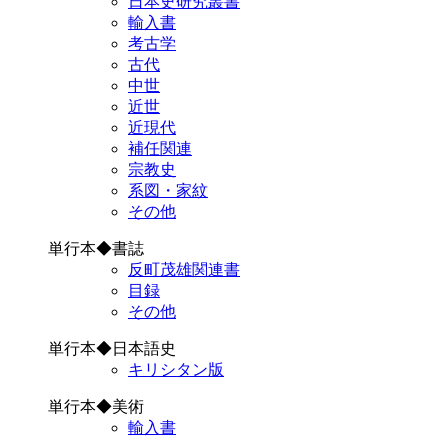
日本史研究叢書
輸入書
考古学
古代
中世
近世
近現代
補任関連
宗教史
系図・家紋
その他
単行本◆書誌
反町茂雄関連書
目録
その他
単行本◆日本語史
キリシタン版
単行本◆美術
輸入書