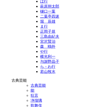
は行
萩原朔太郎
樋口一葉
二葉亭四迷
堀 辰雄
ま行
正岡子規
三島由紀夫
宮沢賢治
森 鴎外
や行
横光利一
与謝野晶子
ら・わ行
若山牧水
古典芸能
古典芸能
能
狂言
浄瑠璃
歌舞伎