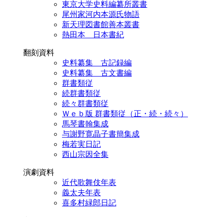
東京大学史料編纂所叢書
尾州家河内本源氏物語
新天理図書館善本叢書
熱田本 日本書紀
翻刻資料
史料纂集 古記録編
史料纂集 古文書編
群書類従
続群書類従
続々群書類従
Ｗｅｂ版 群書類従（正・続・続々）
馬琴書翰集成
与謝野寛晶子書簡集成
梅若実日記
西山宗因全集
演劇資料
近代歌舞伎年表
義太夫年表
喜多村緑郎日記