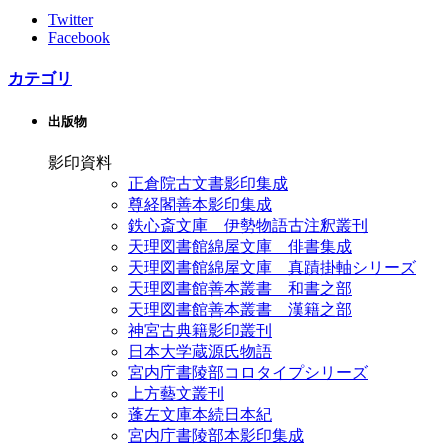
Twitter
Facebook
カテゴリ
出版物
影印資料
正倉院古文書影印集成
尊経閣善本影印集成
鉄心斎文庫 伊勢物語古注釈叢刊
天理図書館綿屋文庫 俳書集成
天理図書館綿屋文庫 真蹟掛軸シリーズ
天理図書館善本叢書 和書之部
天理図書館善本叢書 漢籍之部
神宮古典籍影印叢刊
日本大学蔵源氏物語
宮内庁書陵部コロタイプシリーズ
上方藝文叢刊
蓬左文庫本続日本紀
宮内庁書陵部本影印集成