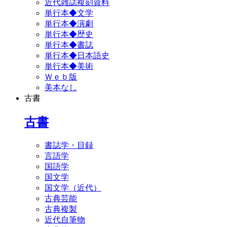
近代雑誌複刻資料
単行本◆文学
単行本◆演劇
単行本◆歴史
単行本◆書誌
単行本◆日本語史
単行本◆美術
Ｗｅｂ版
美本なし
古書
古書
書誌学・目録
言語学
国語学
国文学
国文学（近代）
古典芸能
古典複製
近代自筆物