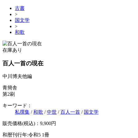
古書
>
国文学
>
和歌
在庫あり
百人一首の現在
中川博夫他編
青簡舎
第2刷
キーワード：
私撰集
/
和歌
/
中世
/
百人一首
/
国文学
販売価格(税込)：9,900円
和暦刊行年:令和5
1冊