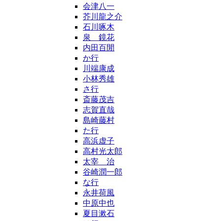
会津八一
芥川龍之介
石川啄木
泉 鏡花
内田百閒
か行
川端康成
小林秀雄
さ行
斎藤茂吉
志賀直哉
島崎藤村
た行
高浜虚子
高村光太郎
太宰 治
谷崎潤一郎
な行
永井荷風
中原中也
夏目漱石