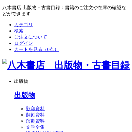
八木書店 出版物・古書目録：書籍のご注文や在庫の確認な
どができます
カテゴリ
検索
ご注文について
ログイン
カートを見る
（0点）
出版物
出版物
影印資料
翻刻資料
演劇資料
文学全集