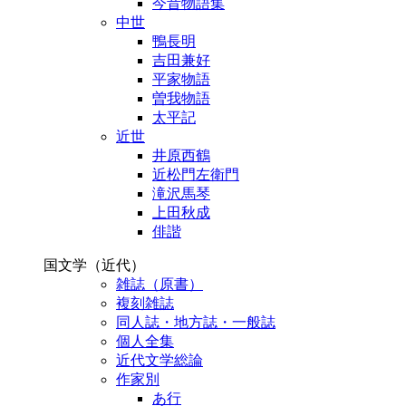
今昔物語集
中世
鴨長明
吉田兼好
平家物語
曽我物語
太平記
近世
井原西鶴
近松門左衛門
滝沢馬琴
上田秋成
俳諧
国文学（近代）
雑誌（原書）
複刻雑誌
同人誌・地方誌・一般誌
個人全集
近代文学総論
作家別
あ行