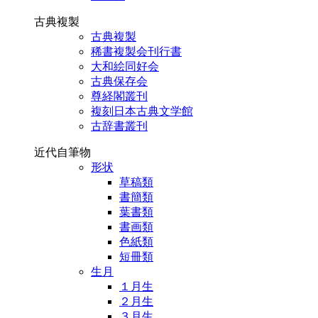
古典複製
古典複製
稀書複製会刊行書
大和絵同好会
古典保存会
尊経閣叢刊
複刻日本古典文学館
古辞書叢刊
近代自筆物
形状
草稿類
書簡類
葉書類
書画類
色紙類
短冊類
生月
１月生
２月生
３月生