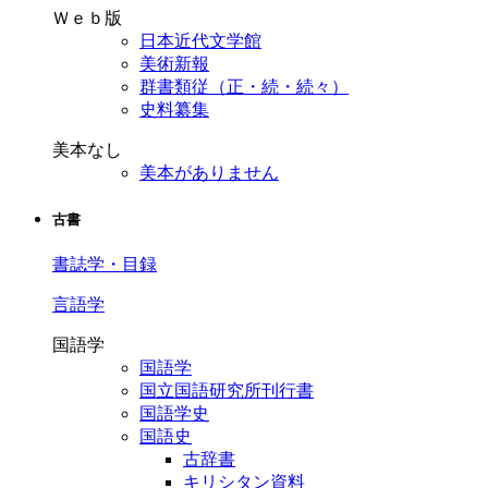
Ｗｅｂ版
日本近代文学館
美術新報
群書類従（正・続・続々）
史料纂集
美本なし
美本がありません
古書
書誌学・目録
言語学
国語学
国語学
国立国語研究所刊行書
国語学史
国語史
古辞書
キリシタン資料