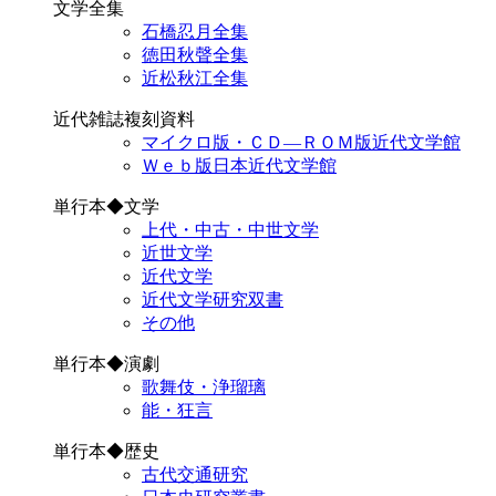
文学全集
石橋忍月全集
徳田秋聲全集
近松秋江全集
近代雑誌複刻資料
マイクロ版・ＣＤ―ＲＯＭ版近代文学館
Ｗｅｂ版日本近代文学館
単行本◆文学
上代・中古・中世文学
近世文学
近代文学
近代文学研究双書
その他
単行本◆演劇
歌舞伎・浄瑠璃
能・狂言
単行本◆歴史
古代交通研究