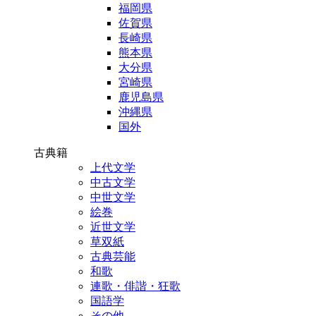
福岡県
佐賀県
長崎県
熊本県
大分県
宮崎県
鹿児島県
沖縄県
国外
古典籍
上代文学
中古文学
中世文学
絵巻
近世文学
草双紙
古典芸能
和歌
連歌・俳諧・狂歌
国語学
その他