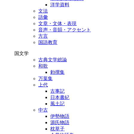
洋学資料
文法
語彙
文章・文体・表現
音声・音韻・アクセント
方言
国語教育
国文学
古典文学総論
和歌
勅撰集
万葉集
上代
古事記
日本書紀
風土記
中古
伊勢物語
源氏物語
枕草子