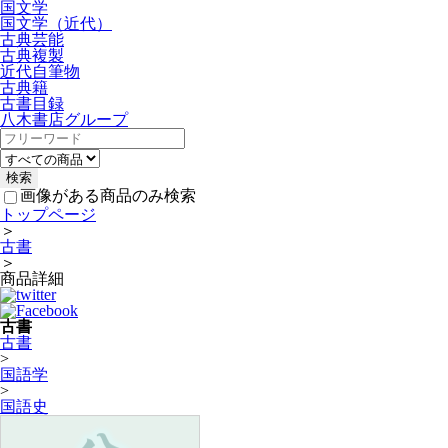
国文学
国文学（近代）
古典芸能
古典複製
近代自筆物
古典籍
古書目録
八木書店グループ
画像がある商品のみ検索
トップページ
＞
古書
＞
商品詳細
古書
古書
>
国語学
>
国語史