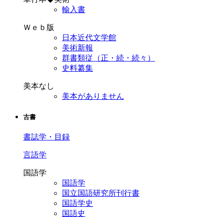
輸入書
Ｗｅｂ版
日本近代文学館
美術新報
群書類従（正・続・続々）
史料纂集
美本なし
美本がありません
古書
書誌学・目録
言語学
国語学
国語学
国立国語研究所刊行書
国語学史
国語史