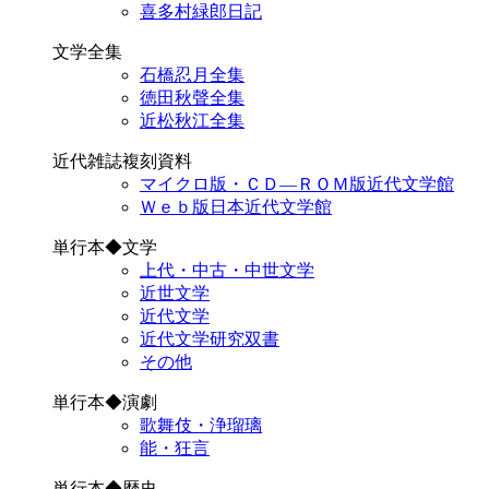
喜多村緑郎日記
文学全集
石橋忍月全集
徳田秋聲全集
近松秋江全集
近代雑誌複刻資料
マイクロ版・ＣＤ―ＲＯＭ版近代文学館
Ｗｅｂ版日本近代文学館
単行本◆文学
上代・中古・中世文学
近世文学
近代文学
近代文学研究双書
その他
単行本◆演劇
歌舞伎・浄瑠璃
能・狂言
単行本◆歴史