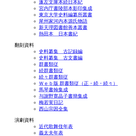
蓬左文庫本続日本紀
宮内庁書陵部本影印集成
東京大学史料編纂所叢書
尾州家河内本源氏物語
新天理図書館善本叢書
熱田本 日本書紀
翻刻資料
史料纂集 古記録編
史料纂集 古文書編
群書類従
続群書類従
続々群書類従
Ｗｅｂ版 群書類従（正・続・続々）
馬琴書翰集成
与謝野寛晶子書簡集成
梅若実日記
西山宗因全集
演劇資料
近代歌舞伎年表
義太夫年表