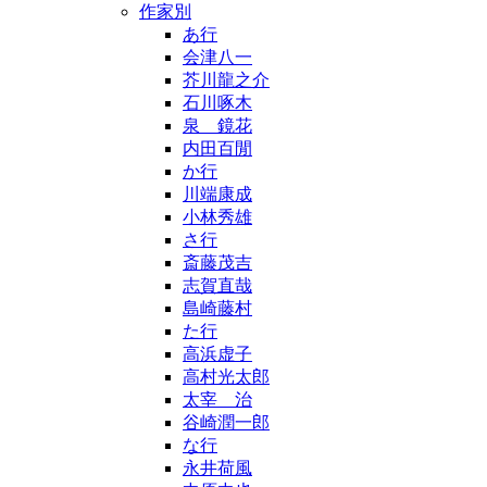
作家別
あ行
会津八一
芥川龍之介
石川啄木
泉 鏡花
内田百閒
か行
川端康成
小林秀雄
さ行
斎藤茂吉
志賀直哉
島崎藤村
た行
高浜虚子
高村光太郎
太宰 治
谷崎潤一郎
な行
永井荷風