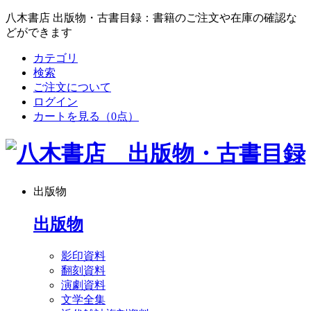
八木書店 出版物・古書目録：書籍のご注文や在庫の確認な
どができます
カテゴリ
検索
ご注文について
ログイン
カートを見る
（0点）
出版物
出版物
影印資料
翻刻資料
演劇資料
文学全集