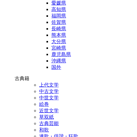
愛媛県
高知県
福岡県
佐賀県
長崎県
熊本県
大分県
宮崎県
鹿児島県
沖縄県
国外
古典籍
上代文学
中古文学
中世文学
絵巻
近世文学
草双紙
古典芸能
和歌
連歌・俳諧・狂歌