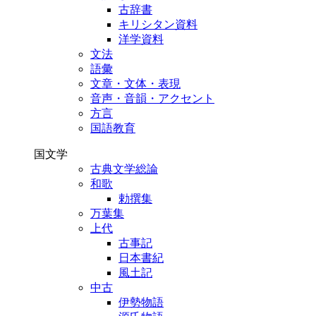
古辞書
キリシタン資料
洋学資料
文法
語彙
文章・文体・表現
音声・音韻・アクセント
方言
国語教育
国文学
古典文学総論
和歌
勅撰集
万葉集
上代
古事記
日本書紀
風土記
中古
伊勢物語