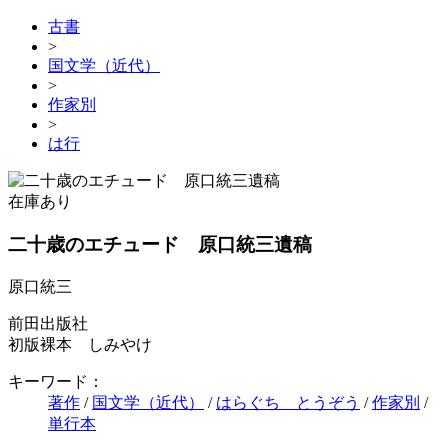
古書
>
国文学（近代）
>
作家別
>
は行
在庫あり
二十歳のエチュード 原口統三遺稿
原口統三
前田出版社
初版裸本 しみやけ
キーワード：
著作
/
国文学（近代）
/
はらぐち とうぞう
/
作家別
/
単行本