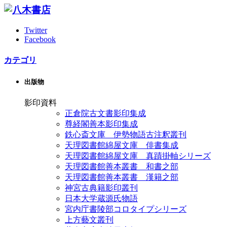
Twitter
Facebook
カテゴリ
出版物
影印資料
正倉院古文書影印集成
尊経閣善本影印集成
鉄心斎文庫 伊勢物語古注釈叢刊
天理図書館綿屋文庫 俳書集成
天理図書館綿屋文庫 真蹟掛軸シリーズ
天理図書館善本叢書 和書之部
天理図書館善本叢書 漢籍之部
神宮古典籍影印叢刊
日本大学蔵源氏物語
宮内庁書陵部コロタイプシリーズ
上方藝文叢刊