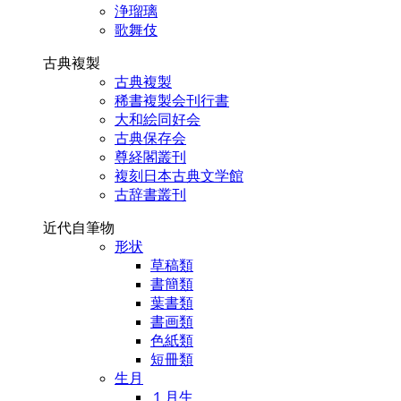
浄瑠璃
歌舞伎
古典複製
古典複製
稀書複製会刊行書
大和絵同好会
古典保存会
尊経閣叢刊
複刻日本古典文学館
古辞書叢刊
近代自筆物
形状
草稿類
書簡類
葉書類
書画類
色紙類
短冊類
生月
１月生