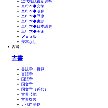
近代雑誌複刻資料
単行本◆文学
単行本◆演劇
単行本◆歴史
単行本◆書誌
単行本◆日本語史
単行本◆美術
Ｗｅｂ版
美本なし
古書
古書
書誌学・目録
言語学
国語学
国文学
国文学（近代）
古典芸能
古典複製
近代自筆物