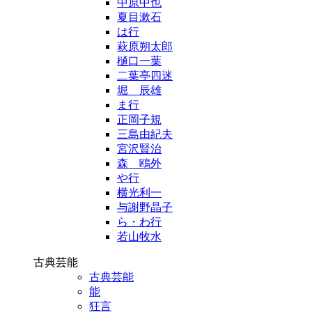
中原中也
夏目漱石
は行
萩原朔太郎
樋口一葉
二葉亭四迷
堀 辰雄
ま行
正岡子規
三島由紀夫
宮沢賢治
森 鴎外
や行
横光利一
与謝野晶子
ら・わ行
若山牧水
古典芸能
古典芸能
能
狂言