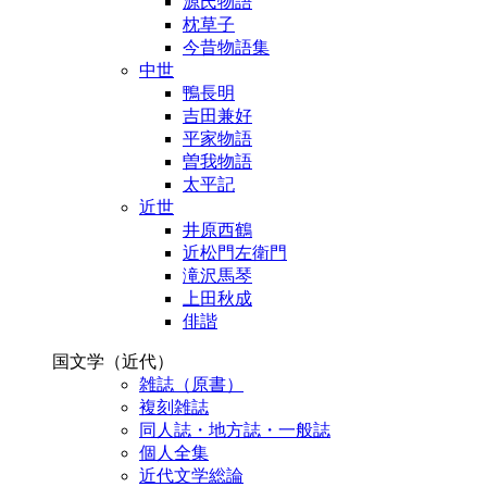
源氏物語
枕草子
今昔物語集
中世
鴨長明
吉田兼好
平家物語
曽我物語
太平記
近世
井原西鶴
近松門左衛門
滝沢馬琴
上田秋成
俳諧
国文学（近代）
雑誌（原書）
複刻雑誌
同人誌・地方誌・一般誌
個人全集
近代文学総論