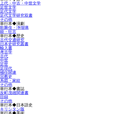
上代・中古・中世文学
近世文学
近代文学
近代文学研究双書
その他
単行本◆演劇
歌舞伎・浄瑠璃
能・狂言
単行本◆歴史
古代交通研究
日本史研究叢書
輸入書
考古学
古代
中世
近世
近現代
補任関連
宗教史
系図・家紋
その他
単行本◆書誌
反町茂雄関連書
目録
その他
単行本◆日本語史
キリシタン版
単行本◆美術