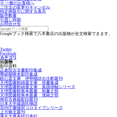
※ 一般のお客様へ
ご注文の変更やキャンセル
特定商取引に関する表示
販売数量
引渡し時期
お問合せ先
Googleブック検索で八木書店の出版物が全文検索できます。
Twitter
Facebook
カテゴリ
出版物
影印資料
正倉院古文書影印集成
尊経閣善本影印集成
鉄心斎文庫 伊勢物語古注釈叢刊
天理図書館綿屋文庫 俳書集成
天理図書館綿屋文庫 真蹟掛軸シリーズ
天理図書館善本叢書 和書之部
天理図書館善本叢書 漢籍之部
神宮古典籍影印叢刊
日本大学蔵源氏物語
宮内庁書陵部コロタイプシリーズ
上方藝文叢刊
蓬左文庫本続日本紀