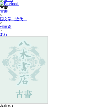
古書
古書
>
国文学（近代）
>
作家別
>
あ行
在庫あり