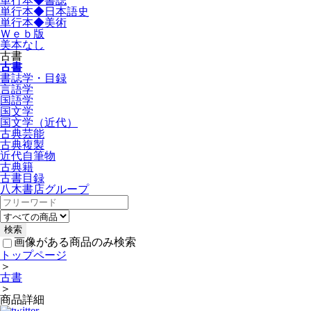
単行本◆書誌
単行本◆日本語史
単行本◆美術
Ｗｅｂ版
美本なし
古書
古書
書誌学・目録
言語学
国語学
国文学
国文学（近代）
古典芸能
古典複製
近代自筆物
古典籍
古書目録
八木書店グループ
画像がある商品のみ検索
トップページ
＞
古書
＞
商品詳細