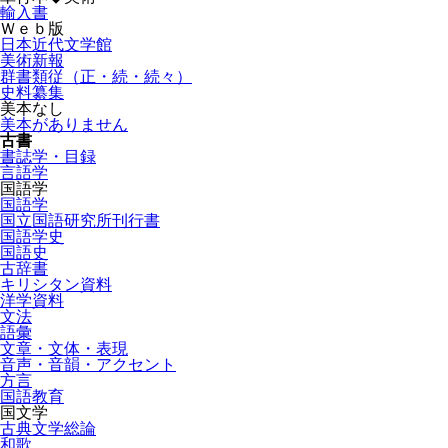
輸入書
Ｗｅｂ版
日本近代文学館
美術新報
群書類従（正・続・続々）
史料纂集
美本なし
美本がありません
古書
書誌学・目録
言語学
国語学
国語学
国立国語研究所刊行書
国語学史
国語史
古辞書
キリシタン資料
洋学資料
文法
語彙
文章・文体・表現
音声・音韻・アクセント
方言
国語教育
国文学
古典文学総論
和歌