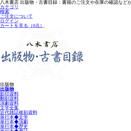
八木書店 出版物・古書目録：書籍のご注文や在庫の確認など
カテゴリ
検索
ご注文について
ログイン
カートを見る
（0点）
出版物
出版物
影印資料
翻刻資料
演劇資料
文学全集
近代雑誌複刻資料
単行本◆文学
単行本◆演劇
単行本◆歴史