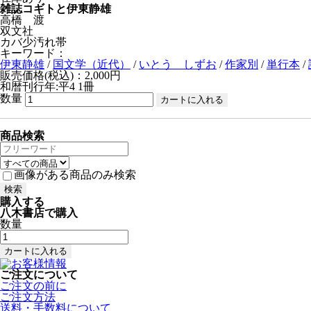
雑誌コギトと伊東静雄
高橋 渡
双文社
カバ少汚れ帯
キーワード：
伊東静雄
/
国文学（近代）
/
いとう しずお
/
作家別
/
単行本
/
販売価格(税込)：2,000円
和暦刊行年:平4
1冊
数量
商品検索
画像がある商品のみ検索
購入する
八木書店で購入
数量
ご注文について
ご注文の前に
ご注文方法
送料・手数料について