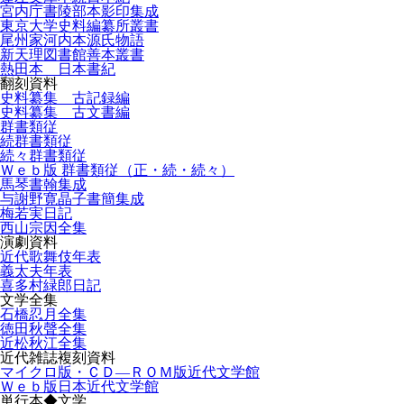
宮内庁書陵部本影印集成
東京大学史料編纂所叢書
尾州家河内本源氏物語
新天理図書館善本叢書
熱田本 日本書紀
翻刻資料
史料纂集 古記録編
史料纂集 古文書編
群書類従
続群書類従
続々群書類従
Ｗｅｂ版 群書類従（正・続・続々）
馬琴書翰集成
与謝野寛晶子書簡集成
梅若実日記
西山宗因全集
演劇資料
近代歌舞伎年表
義太夫年表
喜多村緑郎日記
文学全集
石橋忍月全集
徳田秋聲全集
近松秋江全集
近代雑誌複刻資料
マイクロ版・ＣＤ―ＲＯＭ版近代文学館
Ｗｅｂ版日本近代文学館
単行本◆文学