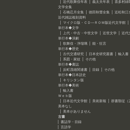
近代歌舞伎年表
義太夫年表
喜多村緑
文学全集
石橋忍月全集
徳田秋聲全集
近松秋江
近代雑誌複刻資料
マイクロ版・ＣＤ―ＲＯＭ版近代文学館
単行本◆文学
上代・中古・中世文学
近世文学
近代
単行本◆演劇
歌舞伎・浄瑠璃
能・狂言
単行本◆歴史
古代交通研究
日本史研究叢書
輸入書
系図・家紋
その他
単行本◆書誌
反町茂雄関連書
目録
その他
単行本◆日本語史
キリシタン版
単行本◆美術
輸入書
Ｗｅｂ版
日本近代文学館
美術新報
群書類従（
美本なし
美本がありません
古書
書誌学・目録
言語学