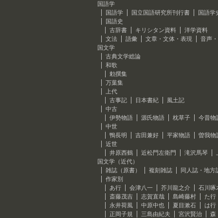
国語学
国語学
国立国語研究所刊行書
国語学
国語史
古辞書
キリシタン資料
洋学資料
文法
語彙
文章・文体・表現
音声・
国文学
古典文学総論
和歌
勅撰集
万葉集
上代
古事記
日本書紀
風土記
中古
伊勢物語
源氏物語
枕草子
今昔物
中世
鴨長明
吉田兼好
平家物語
曽我物
近世
井原西鶴
近松門左衛門
滝沢馬琴
国文学（近代）
雑誌（原書）
複刻雑誌
同人誌・地方
作家別
あ行
会津八一
芥川龍之介
石川啄
斎藤茂吉
志賀直哉
島崎藤村
た行
永井荷風
中原中也
夏目漱石
は行
正岡子規
三島由紀夫
宮沢賢治
森