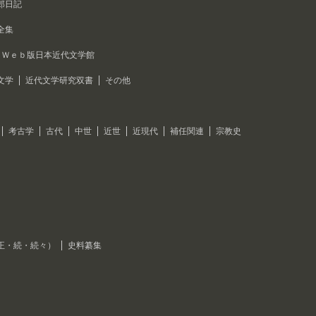
郎日記
全集
Ｗｅｂ版日本近代文学館
文学
近代文学研究双書
その他
考古学
古代
中世
近世
近現代
補任関連
宗教史
正・続・続々）
史料纂集