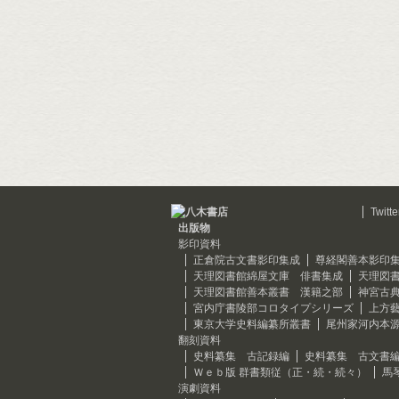
Twitte
出版物
影印資料
正倉院古文書影印集成
尊経閣善本影印
天理図書館綿屋文庫 俳書集成
天理図
天理図書館善本叢書 漢籍之部
神宮古
宮内庁書陵部コロタイプシリーズ
上方
東京大学史料編纂所叢書
尾州家河内本
翻刻資料
史料纂集 古記録編
史料纂集 古文書
Ｗｅｂ版 群書類従（正・続・続々）
馬
演劇資料