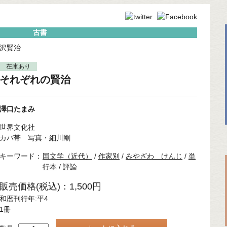
古書
沢賢治
在庫あり
それぞれの賢治
澤口たまみ
世界文化社
カバ帯 写真・細川剛
キーワード：
国文学（近代）
/
作家別
/
みやざわ けんじ
/
単
行本
/
評論
販売価格(税込)：1,500円
和暦刊行年:平4
1冊