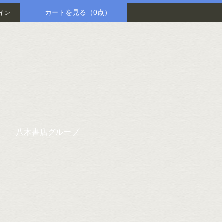
カートを見る
（0点）
イン
八木書店グループ