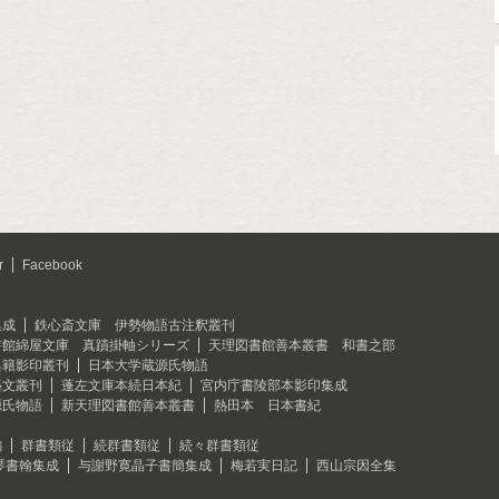
r
Facebook
集成
鉄心斎文庫 伊勢物語古注釈叢刊
書館綿屋文庫 真蹟掛軸シリーズ
天理図書館善本叢書 和書之部
典籍影印叢刊
日本大学蔵源氏物語
藝文叢刊
蓬左文庫本続日本紀
宮内庁書陵部本影印集成
源氏物語
新天理図書館善本叢書
熱田本 日本書紀
編
群書類従
続群書類従
続々群書類従
琴書翰集成
与謝野寛晶子書簡集成
梅若実日記
西山宗因全集