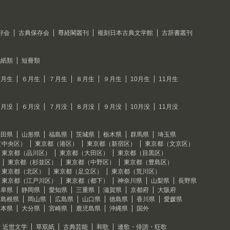
好会
古典保存会
尊経閣叢刊
複刻日本古典文学館
古辞書叢刊
色紙類
短冊類
５月生
６月生
７月生
８月生
９月生
10月生
11月生
５月没
６月没
７月没
８月没
９月没
10月没
11月没
秋田県
山形県
福島県
茨城県
栃木県
群馬県
埼玉県
（中央区）
東京都（港区）
東京都（新宿区）
東京都（文京区）
東京都（品川区）
東京都（大田区）
東京都（目黒区）
東京都（杉並区）
東京都（中野区）
東京都（豊島区）
東京都（北区）
東京都（足立区）
東京都（荒川区）
東京都（江戸川区）
東京都（都下）
神奈川県
山梨県
長野県
岐阜県
静岡県
愛知県
三重県
滋賀県
京都府
大阪府
島根県
岡山県
広島県
山口県
徳島県
香川県
愛媛県
熊本県
大分県
宮崎県
鹿児島県
沖縄県
国外
近世文学
草双紙
古典芸能
和歌
連歌・俳諧・狂歌