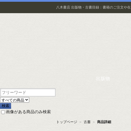
八木書店 出版物・古書目録：書籍のご注文や
出版物
画像がある商品のみ検索
トップページ
＞
古書
＞
商品詳細