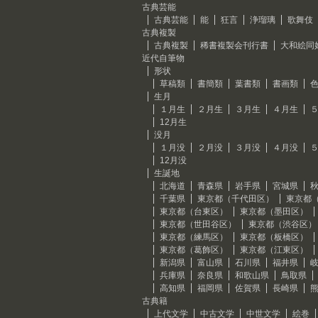
古典芸能
古典芸能
能
狂言
浄瑠璃
歌舞伎
古典複製
古典複製
稀書複製会刊行書
大和絵同
近代自筆物
形状
草稿類
書簡類
葉書類
書画類
生月
１月生
２月生
３月生
４月生
12月生
没月
１月没
２月没
３月没
４月没
12月没
生誕地
北海道
青森県
岩手県
宮城県
千葉県
東京都（千代田区）
東京都
東京都（台東区）
東京都（墨田区）
東京都（世田谷区）
東京都（渋谷区）
東京都（練馬区）
東京都（板橋区）
東京都（葛飾区）
東京都（江東区）
新潟県
富山県
石川県
福井県
兵庫県
奈良県
和歌山県
鳥取県
高知県
福岡県
佐賀県
長崎県
古典籍
上代文学
中古文学
中世文学
絵巻