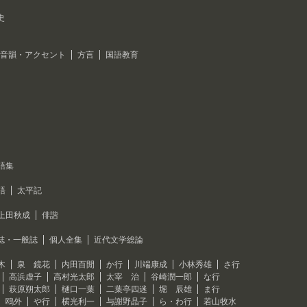
史
音韻・アクセント
方言
国語教育
語集
語
太平記
上田秋成
俳諧
誌・一般誌
個人全集
近代文学総論
木
泉 鏡花
内田百閒
か行
川端康成
小林秀雄
さ行
高浜虚子
高村光太郎
太宰 治
谷崎潤一郎
な行
萩原朔太郎
樋口一葉
二葉亭四迷
堀 辰雄
ま行
 鴎外
や行
横光利一
与謝野晶子
ら・わ行
若山牧水