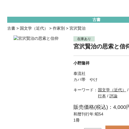
古書
古書
>
国文学（近代）
>
作家別
>
宮沢賢治
在庫あり
宮沢賢治の思索と信
小野隆祥
泰流社
カバ帯 やけ
キーワード：
国文学（近代）
行本
/
評論
販売価格(税込)：4,000
和暦刊行年:昭54
1冊