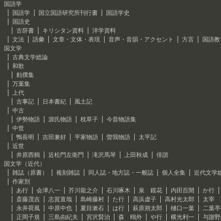
国語学
国語学
国立国語研究所刊行書
国語学史
国語史
古辞書
キリシタン資料
洋学資料
文法
語彙
文章・文体・表現
音声・音韻・アクセント
方言
国語教
国文学
古典文学総論
和歌
勅撰集
万葉集
上代
古事記
日本書紀
風土記
中古
伊勢物語
源氏物語
枕草子
今昔物語集
中世
鴨長明
吉田兼好
平家物語
曽我物語
太平記
近世
井原西鶴
近松門左衛門
滝沢馬琴
上田秋成
俳諧
国文学（近代）
雑誌（原書）
複刻雑誌
同人誌・地方誌・一般誌
個人全集
近代文学
作家別
あ行
会津八一
芥川龍之介
石川啄木
泉 鏡花
内田百閒
か行
斎藤茂吉
志賀直哉
島崎藤村
た行
高浜虚子
高村光太郎
太宰 
永井荷風
中原中也
夏目漱石
は行
萩原朔太郎
樋口一葉
二葉亭
正岡子規
三島由紀夫
宮沢賢治
森 鴎外
や行
横光利一
与謝野