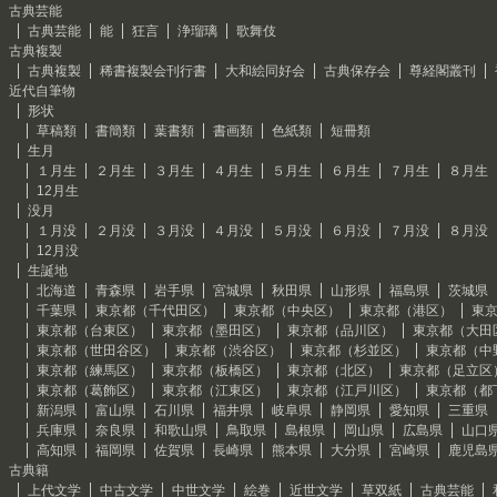
古典芸能
古典芸能
能
狂言
浄瑠璃
歌舞伎
古典複製
古典複製
稀書複製会刊行書
大和絵同好会
古典保存会
尊経閣叢刊
近代自筆物
形状
草稿類
書簡類
葉書類
書画類
色紙類
短冊類
生月
１月生
２月生
３月生
４月生
５月生
６月生
７月生
８月生
12月生
没月
１月没
２月没
３月没
４月没
５月没
６月没
７月没
８月没
12月没
生誕地
北海道
青森県
岩手県
宮城県
秋田県
山形県
福島県
茨城県
千葉県
東京都（千代田区）
東京都（中央区）
東京都（港区）
東
東京都（台東区）
東京都（墨田区）
東京都（品川区）
東京都（大田
東京都（世田谷区）
東京都（渋谷区）
東京都（杉並区）
東京都（中
東京都（練馬区）
東京都（板橋区）
東京都（北区）
東京都（足立区
東京都（葛飾区）
東京都（江東区）
東京都（江戸川区）
東京都（都
新潟県
富山県
石川県
福井県
岐阜県
静岡県
愛知県
三重県
兵庫県
奈良県
和歌山県
鳥取県
島根県
岡山県
広島県
山口
高知県
福岡県
佐賀県
長崎県
熊本県
大分県
宮崎県
鹿児島
古典籍
上代文学
中古文学
中世文学
絵巻
近世文学
草双紙
古典芸能