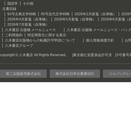
国語学
その他
古書目録
93号古典文学特輯
95号近代文学特輯
2026年2月新蒐（自筆物）
202
2026年4月新蒐（自筆物）
2026年5月新蒐（自筆物）
2026年6月新蒐（
2026年7月新蒐（自筆物）
八木書店 出版物 メールニュース
八木書店 出版物 メールニュース・バッ
ご利用規約
特定商取引に関する表示
八木書店出版物からの転載許可申請について
個人情報保護方針
お
八木書店グループ
copyright © 八木書店 All Rights Reserved.
[東京都公安委員会許可済 許可番号301
第二出版販売株式会社
株式会社日本古書通信社
ジャパンナレ