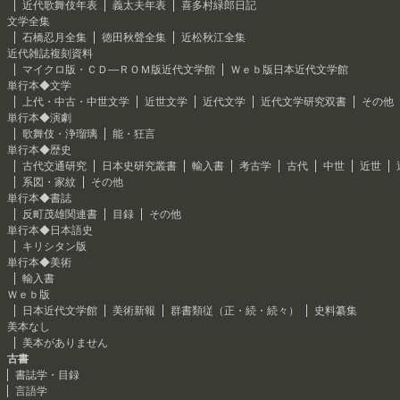
近代歌舞伎年表
義太夫年表
喜多村緑郎日記
文学全集
石橋忍月全集
徳田秋聲全集
近松秋江全集
近代雑誌複刻資料
マイクロ版・ＣＤ―ＲＯＭ版近代文学館
Ｗｅｂ版日本近代文学館
単行本◆文学
上代・中古・中世文学
近世文学
近代文学
近代文学研究双書
その他
単行本◆演劇
歌舞伎・浄瑠璃
能・狂言
単行本◆歴史
古代交通研究
日本史研究叢書
輸入書
考古学
古代
中世
近世
系図・家紋
その他
単行本◆書誌
反町茂雄関連書
目録
その他
単行本◆日本語史
キリシタン版
単行本◆美術
輸入書
Ｗｅｂ版
日本近代文学館
美術新報
群書類従（正・続・続々）
史料纂集
美本なし
美本がありません
古書
書誌学・目録
言語学