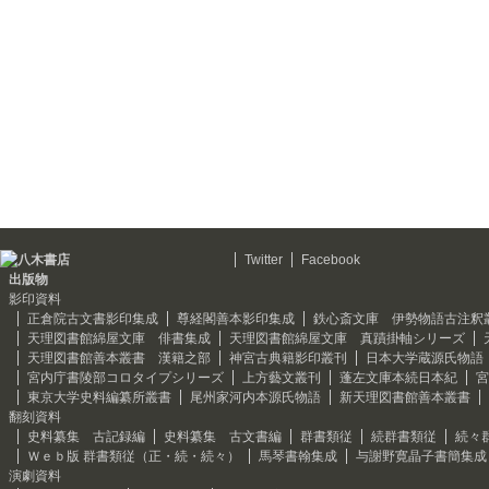
Twitter
Facebook
出版物
影印資料
正倉院古文書影印集成
尊経閣善本影印集成
鉄心斎文庫 伊勢物語古注釈
天理図書館綿屋文庫 俳書集成
天理図書館綿屋文庫 真蹟掛軸シリーズ
天理図書館善本叢書 漢籍之部
神宮古典籍影印叢刊
日本大学蔵源氏物語
宮内庁書陵部コロタイプシリーズ
上方藝文叢刊
蓬左文庫本続日本紀
宮
東京大学史料編纂所叢書
尾州家河内本源氏物語
新天理図書館善本叢書
翻刻資料
史料纂集 古記録編
史料纂集 古文書編
群書類従
続群書類従
続々
Ｗｅｂ版 群書類従（正・続・続々）
馬琴書翰集成
与謝野寛晶子書簡集成
演劇資料