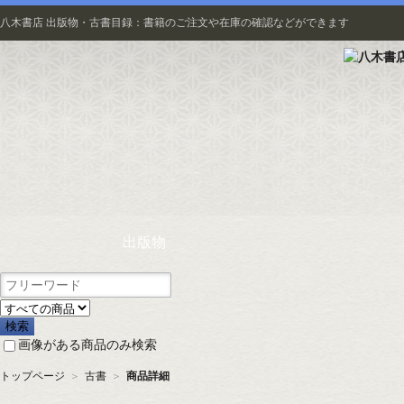
八木書店 出版物・古書目録：書籍のご注文や在庫の確認などができます
出版物
画像がある商品のみ検索
トップページ
＞
古書
＞
商品詳細