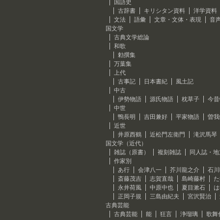
国語史
古辞書
キリシタン資料
洋学資料
文法
語彙
文章・文体・表現
音
国文学
古典文学総論
和歌
勅撰集
万葉集
上代
古事記
日本書紀
風土記
中古
伊勢物語
源氏物語
枕草子
今昔
中世
鴨長明
吉田兼好
平家物語
曽我
近世
井原西鶴
近松門左衛門
滝沢馬琴
国文学（近代）
雑誌（原書）
複刻雑誌
同人誌・地
作家別
あ行
会津八一
芥川龍之介
石川
斎藤茂吉
志賀直哉
島崎藤村
た
永井荷風
中原中也
夏目漱石
は
正岡子規
三島由紀夫
宮沢賢治
古典芸能
古典芸能
能
狂言
浄瑠璃
歌舞