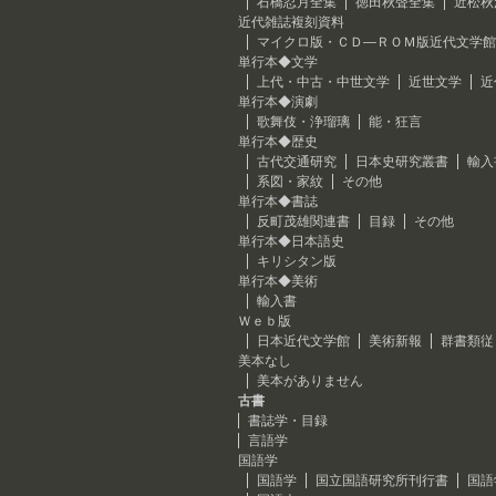
石橋忍月全集
徳田秋聲全集
近松秋
近代雑誌複刻資料
マイクロ版・ＣＤ―ＲＯＭ版近代文学館
単行本◆文学
上代・中古・中世文学
近世文学
近
単行本◆演劇
歌舞伎・浄瑠璃
能・狂言
単行本◆歴史
古代交通研究
日本史研究叢書
輸入
系図・家紋
その他
単行本◆書誌
反町茂雄関連書
目録
その他
単行本◆日本語史
キリシタン版
単行本◆美術
輸入書
Ｗｅｂ版
日本近代文学館
美術新報
群書類従
美本なし
美本がありません
古書
書誌学・目録
言語学
国語学
国語学
国立国語研究所刊行書
国語