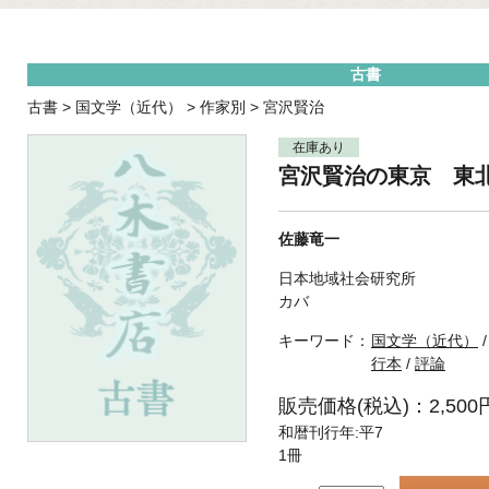
古書
古書
>
国文学（近代）
>
作家別
>
宮沢賢治
在庫あり
宮沢賢治の東京 東
佐藤竜一
日本地域社会研究所
カバ
キーワード：
国文学（近代）
行本
/
評論
販売価格(税込)：2,500
和暦刊行年:平7
1冊