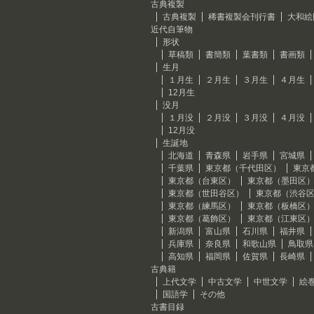
古典複製
古典複製
稀書複製会刊行書
大和絵
近代自筆物
形状
草稿類
書簡類
葉書類
書画類
生月
１月生
２月生
３月生
４月生
12月生
没月
１月没
２月没
３月没
４月没
12月没
生誕地
北海道
青森県
岩手県
宮城県
千葉県
東京都（千代田区）
東京
東京都（台東区）
東京都（墨田区
東京都（世田谷区）
東京都（渋谷
東京都（練馬区）
東京都（板橋区
東京都（葛飾区）
東京都（江東区
新潟県
富山県
石川県
福井県
兵庫県
奈良県
和歌山県
鳥取県
高知県
福岡県
佐賀県
長崎県
古典籍
上代文学
中古文学
中世文学
絵
国語学
その他
古書目録