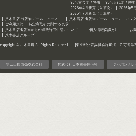
93号古典文学特輯
95号近代文学特輯
2026年4月新蒐（自筆物）
2026年
2026年7月新蒐（自筆物）
八木書店 出版物 メールニュース
八木書店 出版物 メールニュース・バッ
ご利用規約
特定商取引に関する表示
八木書店出版物からの転載許可申請について
個人情報保護方針
お
八木書店グループ
copyright © 八木書店 All Rights Reserved.
[東京都公安委員会許可済 許可番号301
第二出版販売株式会社
株式会社日本古書通信社
ジャパンナレ