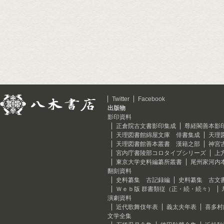
Twitter
Facebook
出版物
影印資料
正倉院古文書影印集成
尊経閣善本影
天理図書館綿屋文庫 俳書集成
天理
天理図書館善本叢書 漢籍之部
神宮
宮内庁書陵部コロタイプシリーズ
上
東京大学史料編纂所叢書
尾州家河内
翻刻資料
史料纂集 古記録編
史料纂集 古文
Ｗｅｂ版 群書類従（正・続・続々）
演劇資料
近代歌舞伎年表
義太夫年表
喜多村
文学全集