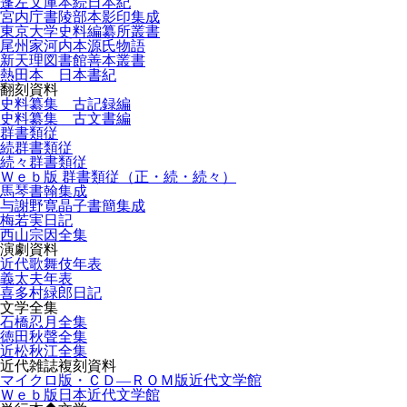
蓬左文庫本続日本紀
宮内庁書陵部本影印集成
東京大学史料編纂所叢書
尾州家河内本源氏物語
新天理図書館善本叢書
熱田本 日本書紀
翻刻資料
史料纂集 古記録編
史料纂集 古文書編
群書類従
続群書類従
続々群書類従
Ｗｅｂ版 群書類従（正・続・続々）
馬琴書翰集成
与謝野寛晶子書簡集成
梅若実日記
西山宗因全集
演劇資料
近代歌舞伎年表
義太夫年表
喜多村緑郎日記
文学全集
石橋忍月全集
徳田秋聲全集
近松秋江全集
近代雑誌複刻資料
マイクロ版・ＣＤ―ＲＯＭ版近代文学館
Ｗｅｂ版日本近代文学館