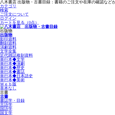
八木書店 出版物・古書目録：書籍のご注文や在庫の確認など
カテゴリ
検索
ご注文について
ログイン
カートを見る
（0点）
出版物
出版物
影印資料
翻刻資料
演劇資料
文学全集
近代雑誌複刻資料
単行本◆文学
単行本◆演劇
単行本◆歴史
単行本◆書誌
単行本◆日本語史
単行本◆美術
Ｗｅｂ版
美本なし
古書
古書
書誌学・目録
言語学
国語学
国文学