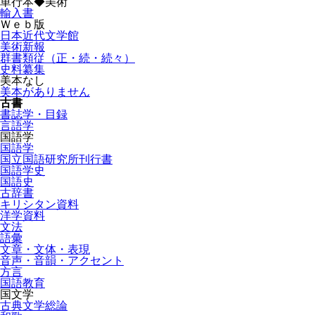
単行本◆美術
輸入書
Ｗｅｂ版
日本近代文学館
美術新報
群書類従（正・続・続々）
史料纂集
美本なし
美本がありません
古書
書誌学・目録
言語学
国語学
国語学
国立国語研究所刊行書
国語学史
国語史
古辞書
キリシタン資料
洋学資料
文法
語彙
文章・文体・表現
音声・音韻・アクセント
方言
国語教育
国文学
古典文学総論