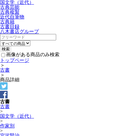
国文学（近代）
古典芸能
古典複製
近代自筆物
古典籍
古書目録
八木書店グループ
画像がある商品のみ検索
トップページ
＞
古書
＞
商品詳細
古書
古書
>
国文学（近代）
>
作家別
>
宮沢賢治