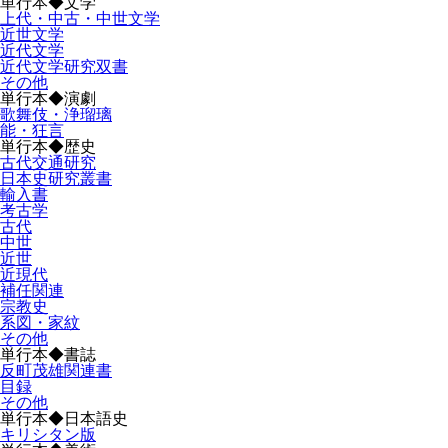
単行本◆文学
上代・中古・中世文学
近世文学
近代文学
近代文学研究双書
その他
単行本◆演劇
歌舞伎・浄瑠璃
能・狂言
単行本◆歴史
古代交通研究
日本史研究叢書
輸入書
考古学
古代
中世
近世
近現代
補任関連
宗教史
系図・家紋
その他
単行本◆書誌
反町茂雄関連書
目録
その他
単行本◆日本語史
キリシタン版