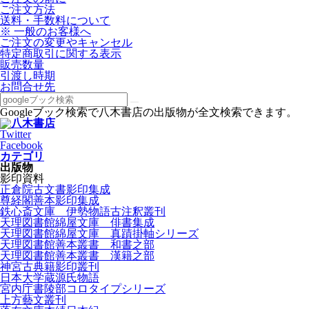
ご注文方法
送料・手数料について
※ 一般のお客様へ
ご注文の変更やキャンセル
特定商取引に関する表示
販売数量
引渡し時期
お問合せ先
Googleブック検索で八木書店の出版物が全文検索できます。
Twitter
Facebook
カテゴリ
出版物
影印資料
正倉院古文書影印集成
尊経閣善本影印集成
鉄心斎文庫 伊勢物語古注釈叢刊
天理図書館綿屋文庫 俳書集成
天理図書館綿屋文庫 真蹟掛軸シリーズ
天理図書館善本叢書 和書之部
天理図書館善本叢書 漢籍之部
神宮古典籍影印叢刊
日本大学蔵源氏物語
宮内庁書陵部コロタイプシリーズ
上方藝文叢刊