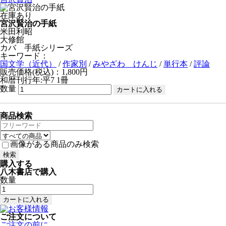
在庫あり
宮沢賢治の手紙
米田利昭
大修館
カバ 手紙シリーズ
キーワード：
国文学（近代）
/
作家別
/
みやざわ けんじ
/
単行本
/
評論
販売価格(税込)：1,800円
和暦刊行年:平7
1冊
数量
商品検索
画像がある商品のみ検索
購入する
八木書店で購入
数量
ご注文について
ご注文の前に