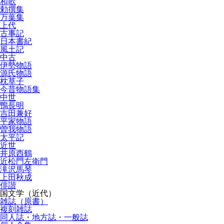
和歌
勅撰集
万葉集
上代
古事記
日本書紀
風土記
中古
伊勢物語
源氏物語
枕草子
今昔物語集
中世
鴨長明
吉田兼好
平家物語
曽我物語
太平記
近世
井原西鶴
近松門左衛門
滝沢馬琴
上田秋成
俳諧
国文学（近代）
雑誌（原書）
複刻雑誌
同人誌・地方誌・一般誌