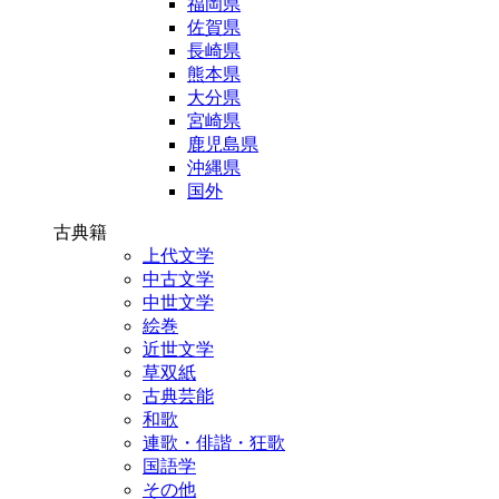
福岡県
佐賀県
長崎県
熊本県
大分県
宮崎県
鹿児島県
沖縄県
国外
古典籍
上代文学
中古文学
中世文学
絵巻
近世文学
草双紙
古典芸能
和歌
連歌・俳諧・狂歌
国語学
その他