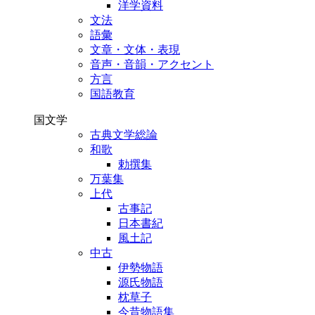
洋学資料
文法
語彙
文章・文体・表現
音声・音韻・アクセント
方言
国語教育
国文学
古典文学総論
和歌
勅撰集
万葉集
上代
古事記
日本書紀
風土記
中古
伊勢物語
源氏物語
枕草子
今昔物語集