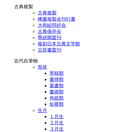
古典複製
古典複製
稀書複製会刊行書
大和絵同好会
古典保存会
尊経閣叢刊
複刻日本古典文学館
古辞書叢刊
近代自筆物
形状
草稿類
書簡類
葉書類
書画類
色紙類
短冊類
生月
１月生
２月生
３月生