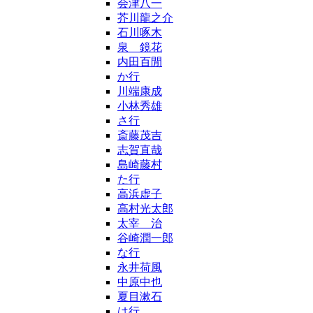
会津八一
芥川龍之介
石川啄木
泉 鏡花
内田百閒
か行
川端康成
小林秀雄
さ行
斎藤茂吉
志賀直哉
島崎藤村
た行
高浜虚子
高村光太郎
太宰 治
谷崎潤一郎
な行
永井荷風
中原中也
夏目漱石
は行