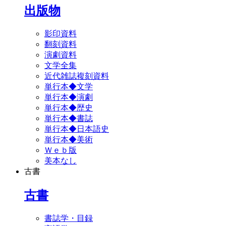
出版物
影印資料
翻刻資料
演劇資料
文学全集
近代雑誌複刻資料
単行本◆文学
単行本◆演劇
単行本◆歴史
単行本◆書誌
単行本◆日本語史
単行本◆美術
Ｗｅｂ版
美本なし
古書
古書
書誌学・目録