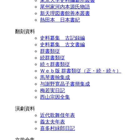
東京大学史料編纂所叢書
尾州家河内本源氏物語
新天理図書館善本叢書
熱田本 日本書紀
翻刻資料
史料纂集 古記録編
史料纂集 古文書編
群書類従
続群書類従
続々群書類従
Ｗｅｂ版 群書類従（正・続・続々）
馬琴書翰集成
与謝野寛晶子書簡集成
梅若実日記
西山宗因全集
演劇資料
近代歌舞伎年表
義太夫年表
喜多村緑郎日記
文学全集