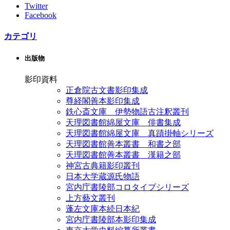
Twitter
Facebook
カテゴリ
出版物
影印資料
正倉院古文書影印集成
尊経閣善本影印集成
鉄心斎文庫 伊勢物語古注釈叢刊
天理図書館綿屋文庫 俳書集成
天理図書館綿屋文庫 真蹟掛軸シリーズ
天理図書館善本叢書 和書之部
天理図書館善本叢書 漢籍之部
神宮古典籍影印叢刊
日本大学蔵源氏物語
宮内庁書陵部コロタイプシリーズ
上方藝文叢刊
蓬左文庫本続日本紀
宮内庁書陵部本影印集成