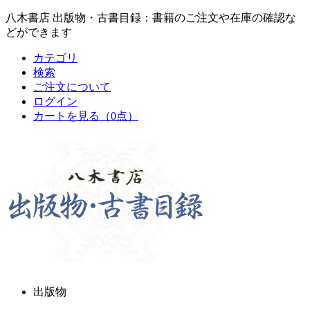
八木書店 出版物・古書目録：書籍のご注文や在庫の確認な
どができます
カテゴリ
検索
ご注文について
ログイン
カートを見る
（0点）
出版物