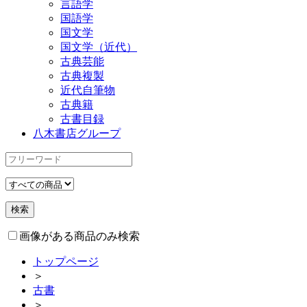
言語学
国語学
国文学
国文学（近代）
古典芸能
古典複製
近代自筆物
古典籍
古書目録
八木書店グループ
画像がある商品のみ検索
トップページ
＞
古書
＞