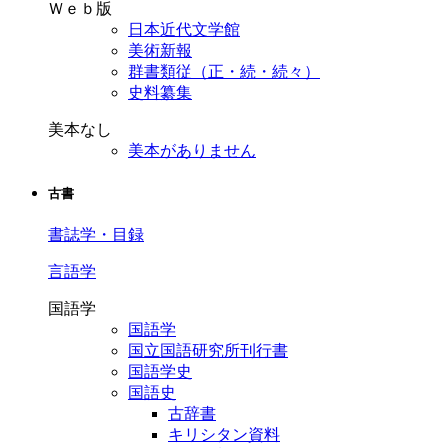
Ｗｅｂ版
日本近代文学館
美術新報
群書類従（正・続・続々）
史料纂集
美本なし
美本がありません
古書
書誌学・目録
言語学
国語学
国語学
国立国語研究所刊行書
国語学史
国語史
古辞書
キリシタン資料