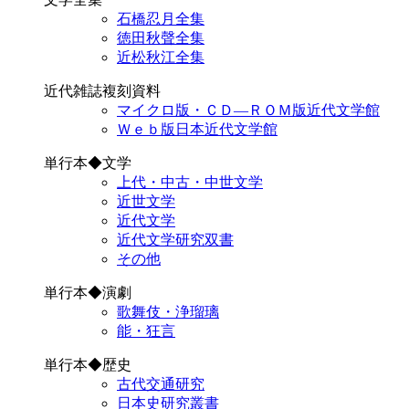
石橋忍月全集
徳田秋聲全集
近松秋江全集
近代雑誌複刻資料
マイクロ版・ＣＤ―ＲＯＭ版近代文学館
Ｗｅｂ版日本近代文学館
単行本◆文学
上代・中古・中世文学
近世文学
近代文学
近代文学研究双書
その他
単行本◆演劇
歌舞伎・浄瑠璃
能・狂言
単行本◆歴史
古代交通研究
日本史研究叢書