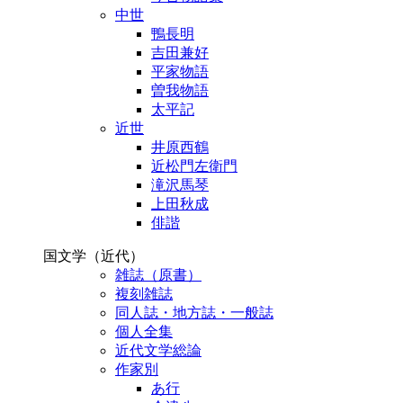
中世
鴨長明
吉田兼好
平家物語
曽我物語
太平記
近世
井原西鶴
近松門左衛門
滝沢馬琴
上田秋成
俳諧
国文学（近代）
雑誌（原書）
複刻雑誌
同人誌・地方誌・一般誌
個人全集
近代文学総論
作家別
あ行