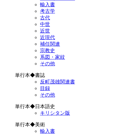
輸入書
考古学
古代
中世
近世
近現代
補任関連
宗教史
系図・家紋
その他
単行本◆書誌
反町茂雄関連書
目録
その他
単行本◆日本語史
キリシタン版
単行本◆美術
輸入書