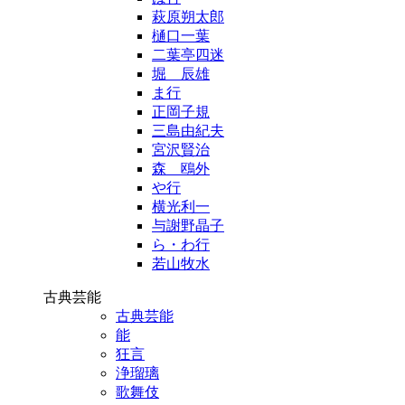
萩原朔太郎
樋口一葉
二葉亭四迷
堀 辰雄
ま行
正岡子規
三島由紀夫
宮沢賢治
森 鴎外
や行
横光利一
与謝野晶子
ら・わ行
若山牧水
古典芸能
古典芸能
能
狂言
浄瑠璃
歌舞伎