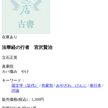
在庫あり
法華経の行者 宮沢賢治
立石正英
真乗院
カバ傷み やけ
キーワード：
国文学（近代）
/
作家別
/
みやざわ けんじ
/
単行本
/
評論
販売価格(税込)：1,200円