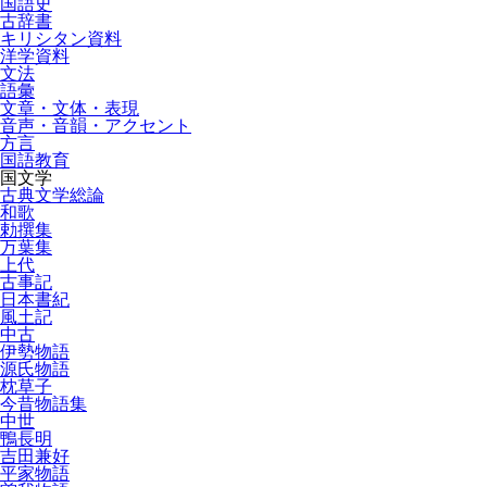
国語史
古辞書
キリシタン資料
洋学資料
文法
語彙
文章・文体・表現
音声・音韻・アクセント
方言
国語教育
国文学
古典文学総論
和歌
勅撰集
万葉集
上代
古事記
日本書紀
風土記
中古
伊勢物語
源氏物語
枕草子
今昔物語集
中世
鴨長明
吉田兼好
平家物語