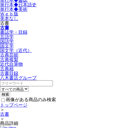
単行本◆書誌
単行本◆日本語史
単行本◆美術
Ｗｅｂ版
美本なし
古書
古書
書誌学・目録
言語学
国語学
国文学
国文学（近代）
古典芸能
古典複製
近代自筆物
古典籍
古書目録
八木書店グループ
画像がある商品のみ検索
トップページ
＞
古書
＞
商品詳細