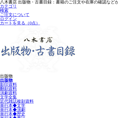
八木書店 出版物・古書目録：書籍のご注文や在庫の確認など
カテゴリ
検索
ご注文について
ログイン
カートを見る
（0点）
出版物
出版物
影印資料
翻刻資料
演劇資料
文学全集
近代雑誌複刻資料
単行本◆文学
単行本◆演劇
単行本◆歴史