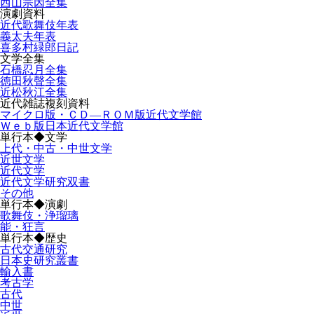
西山宗因全集
演劇資料
近代歌舞伎年表
義太夫年表
喜多村緑郎日記
文学全集
石橋忍月全集
徳田秋聲全集
近松秋江全集
近代雑誌複刻資料
マイクロ版・ＣＤ―ＲＯＭ版近代文学館
Ｗｅｂ版日本近代文学館
単行本◆文学
上代・中古・中世文学
近世文学
近代文学
近代文学研究双書
その他
単行本◆演劇
歌舞伎・浄瑠璃
能・狂言
単行本◆歴史
古代交通研究
日本史研究叢書
輸入書
考古学
古代
中世