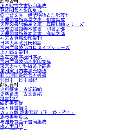
影印資料
正倉院古文書影印集成
尊経閣善本影印集成
鉄心斎文庫 伊勢物語古注釈叢刊
天理図書館綿屋文庫 俳書集成
天理図書館綿屋文庫 真蹟掛軸シリーズ
天理図書館善本叢書 和書之部
天理図書館善本叢書 漢籍之部
神宮古典籍影印叢刊
日本大学蔵源氏物語
宮内庁書陵部コロタイプシリーズ
上方藝文叢刊
蓬左文庫本続日本紀
宮内庁書陵部本影印集成
東京大学史料編纂所叢書
尾州家河内本源氏物語
新天理図書館善本叢書
熱田本 日本書紀
翻刻資料
史料纂集 古記録編
史料纂集 古文書編
群書類従
続群書類従
続々群書類従
Ｗｅｂ版 群書類従（正・続・続々）
馬琴書翰集成
与謝野寛晶子書簡集成
梅若実日記