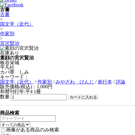
古書
古書
>
国文学（近代）
>
作家別
>
宮沢賢治
在庫あり
素顔の宮沢賢治
板谷栄城
平凡社
カバ帯 しみ
キーワード：
国文学（近代）
/
作家別
/
みやざわ けんじ
/
単行本
/
評論
販売価格(税込)：1,000円
和暦刊行年:平4
1冊
数量
商品検索
画像がある商品のみ検索