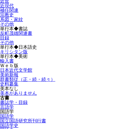
近世
近現代
補任関連
宗教史
系図・家紋
その他
単行本◆書誌
反町茂雄関連書
目録
その他
単行本◆日本語史
キリシタン版
単行本◆美術
輸入書
Ｗｅｂ版
日本近代文学館
美術新報
群書類従（正・続・続々）
史料纂集
美本なし
美本がありません
古書
書誌学・目録
言語学
国語学
国語学
国立国語研究所刊行書
国語学史