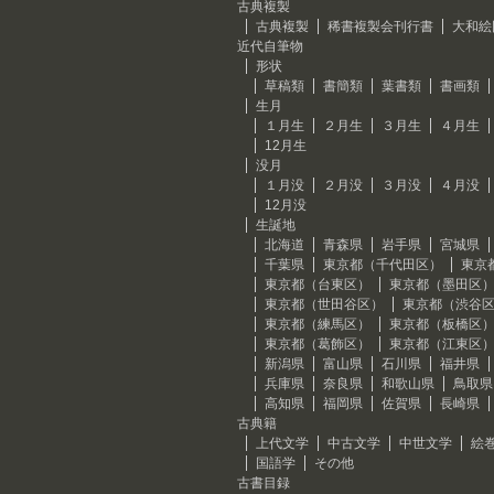
古典複製
古典複製
稀書複製会刊行書
大和絵
近代自筆物
形状
草稿類
書簡類
葉書類
書画類
生月
１月生
２月生
３月生
４月生
12月生
没月
１月没
２月没
３月没
４月没
12月没
生誕地
北海道
青森県
岩手県
宮城県
千葉県
東京都（千代田区）
東京
東京都（台東区）
東京都（墨田区
東京都（世田谷区）
東京都（渋谷
東京都（練馬区）
東京都（板橋区
東京都（葛飾区）
東京都（江東区
新潟県
富山県
石川県
福井県
兵庫県
奈良県
和歌山県
鳥取県
高知県
福岡県
佐賀県
長崎県
古典籍
上代文学
中古文学
中世文学
絵
国語学
その他
古書目録