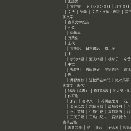
国語史
古辞書
キリシタン資料
洋学資料
文法
語彙
文章・文体・表現
音
国文学
古典文学総論
和歌
勅撰集
万葉集
上代
古事記
日本書紀
風土記
中古
伊勢物語
源氏物語
枕草子
今昔
中世
鴨長明
吉田兼好
平家物語
曽我
近世
井原西鶴
近松門左衛門
滝沢馬琴
国文学（近代）
雑誌（原書）
複刻雑誌
同人誌・地
作家別
あ行
会津八一
芥川龍之介
石川
斎藤茂吉
志賀直哉
島崎藤村
た
永井荷風
中原中也
夏目漱石
は
正岡子規
三島由紀夫
宮沢賢治
古典芸能
古典芸能
能
狂言
浄瑠璃
歌舞