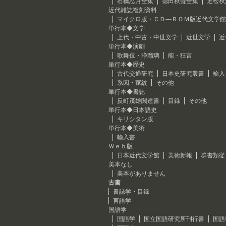
石橋忍月全集
徳田秋聲全集
近松秋
近代雑誌複刻資料
マイクロ版・ＣＤ―ＲＯＭ版近代文学館
単行本◆文学
上代・中古・中世文学
近世文学
近
単行本◆演劇
歌舞伎・浄瑠璃
能・狂言
単行本◆歴史
古代交通研究
日本史研究叢書
輸入
系図・家紋
その他
単行本◆書誌
反町茂雄関連書
目録
その他
単行本◆日本語史
キリシタン版
単行本◆美術
輸入書
Ｗｅｂ版
日本近代文学館
美術新報
群書類従
美本なし
美本がありません
古書
書誌学・目録
言語学
国語学
国語学
国立国語研究所刊行書
国語