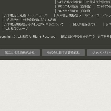
93号古典文学特輯
95号近代文学特輯
2026年4月新蒐（自筆物）
2026年
2026年7月新蒐（自筆物）
八木書店 出版物 メールニュース
八木書店 出版物 メールニュース・バッ
ご利用規約
特定商取引に関する表示
八木書店出版物からの転載許可申請について
個人情報保護方針
お
八木書店グループ
copyright © 八木書店 All Rights Reserved.
[東京都公安委員会許可済 許可番号301
第二出版販売株式会社
株式会社日本古書通信社
ジャパンナレ