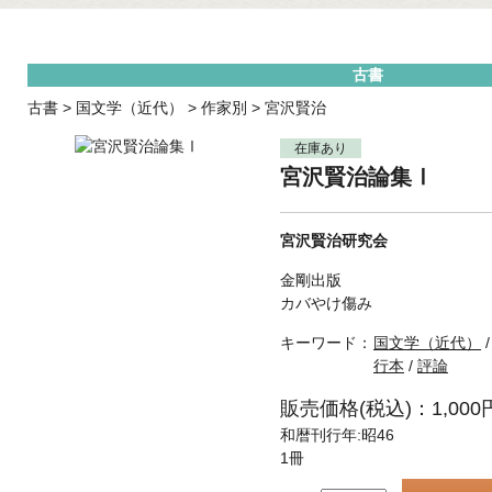
古書
古書
>
国文学（近代）
>
作家別
>
宮沢賢治
在庫あり
宮沢賢治論集Ⅰ
宮沢賢治研究会
金剛出版
カバやけ傷み
キーワード：
国文学（近代）
行本
/
評論
販売価格(税込)：1,000
和暦刊行年:昭46
1冊