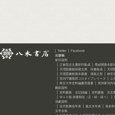
Twitter
Facebook
出版物
影印資料
正倉院古文書影印集成
尊経閣善本影
天理図書館綿屋文庫 俳書集成
天理
天理図書館善本叢書 漢籍之部
神宮
宮内庁書陵部コロタイプシリーズ
上
東京大学史料編纂所叢書
尾州家河内
翻刻資料
史料纂集 古記録編
史料纂集 古文
Ｗｅｂ版 群書類従（正・続・続々）
演劇資料
近代歌舞伎年表
義太夫年表
喜多村
文学全集