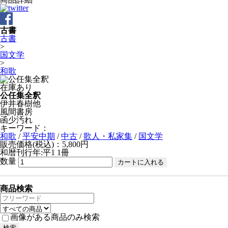
古書
古書
>
国文学
>
和歌
在庫あり
公任集全釈
伊井春樹他
風間書房
函少汚れ
キーワード：
和歌
/
平安中期
/
中古
/
歌人・私家集
/
国文学
販売価格(税込)：5,800円
和暦刊行年:平1
1冊
数量
商品検索
画像がある商品のみ検索