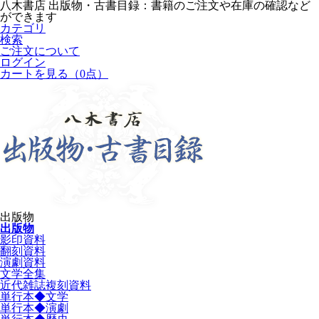
八木書店 出版物・古書目録：書籍のご注文や在庫の確認など
ができます
カテゴリ
検索
ご注文について
ログイン
カートを見る
（0点）
出版物
出版物
影印資料
翻刻資料
演劇資料
文学全集
近代雑誌複刻資料
単行本◆文学
単行本◆演劇