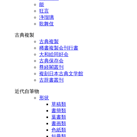
能
狂言
浄瑠璃
歌舞伎
古典複製
古典複製
稀書複製会刊行書
大和絵同好会
古典保存会
尊経閣叢刊
複刻日本古典文学館
古辞書叢刊
近代自筆物
形状
草稿類
書簡類
葉書類
書画類
色紙類
短冊類