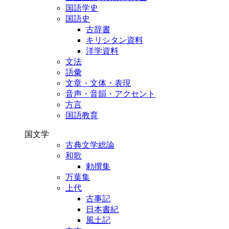
国語学史
国語史
古辞書
キリシタン資料
洋学資料
文法
語彙
文章・文体・表現
音声・音韻・アクセント
方言
国語教育
国文学
古典文学総論
和歌
勅撰集
万葉集
上代
古事記
日本書紀
風土記