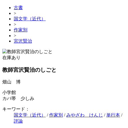
古書
>
国文学（近代）
>
作家別
>
宮沢賢治
在庫あり
教師宮沢賢治のしごと
畑山 博
小学館
カバ帯 少しみ
キーワード：
国文学（近代）
/
作家別
/
みやざわ けんじ
/
単行本
/
評論