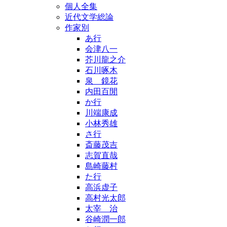
個人全集
近代文学総論
作家別
あ行
会津八一
芥川龍之介
石川啄木
泉 鏡花
内田百閒
か行
川端康成
小林秀雄
さ行
斎藤茂吉
志賀直哉
島崎藤村
た行
高浜虚子
高村光太郎
太宰 治
谷崎潤一郎