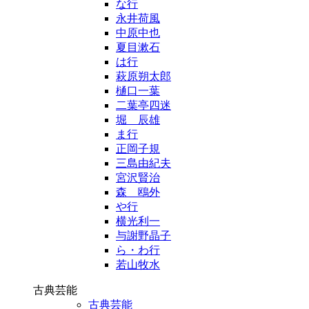
な行
永井荷風
中原中也
夏目漱石
は行
萩原朔太郎
樋口一葉
二葉亭四迷
堀 辰雄
ま行
正岡子規
三島由紀夫
宮沢賢治
森 鴎外
や行
横光利一
与謝野晶子
ら・わ行
若山牧水
古典芸能
古典芸能