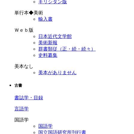
キリシタン版
単行本◆美術
輸入書
Ｗｅｂ版
日本近代文学館
美術新報
群書類従（正・続・続々）
史料纂集
美本なし
美本がありません
古書
書誌学・目録
言語学
国語学
国語学
国立国語研究所刊行書