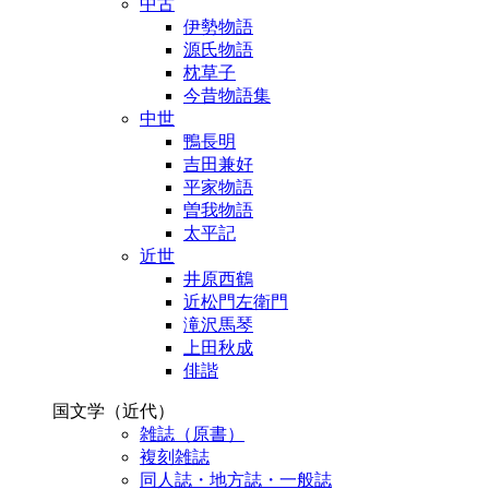
中古
伊勢物語
源氏物語
枕草子
今昔物語集
中世
鴨長明
吉田兼好
平家物語
曽我物語
太平記
近世
井原西鶴
近松門左衛門
滝沢馬琴
上田秋成
俳諧
国文学（近代）
雑誌（原書）
複刻雑誌
同人誌・地方誌・一般誌