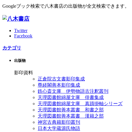
Googleブック検索で八木書店の出版物が全文検索できます。
Twitter
Facebook
カテゴリ
出版物
影印資料
正倉院古文書影印集成
尊経閣善本影印集成
鉄心斎文庫 伊勢物語古注釈叢刊
天理図書館綿屋文庫 俳書集成
天理図書館綿屋文庫 真蹟掛軸シリーズ
天理図書館善本叢書 和書之部
天理図書館善本叢書 漢籍之部
神宮古典籍影印叢刊
日本大学蔵源氏物語