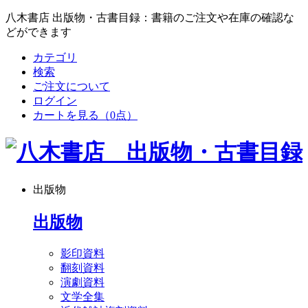
八木書店 出版物・古書目録：書籍のご注文や在庫の確認な
どができます
カテゴリ
検索
ご注文について
ログイン
カートを見る
（0点）
出版物
出版物
影印資料
翻刻資料
演劇資料
文学全集