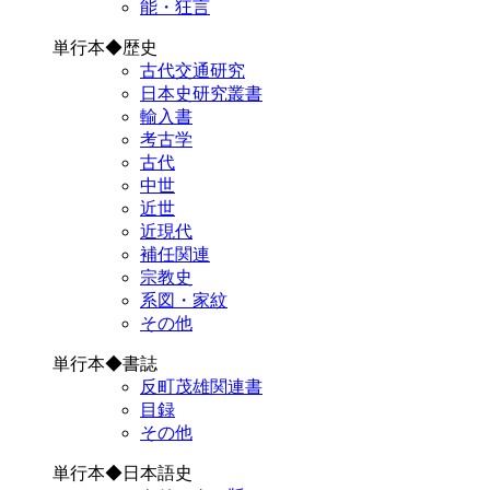
能・狂言
単行本◆歴史
古代交通研究
日本史研究叢書
輸入書
考古学
古代
中世
近世
近現代
補任関連
宗教史
系図・家紋
その他
単行本◆書誌
反町茂雄関連書
目録
その他
単行本◆日本語史