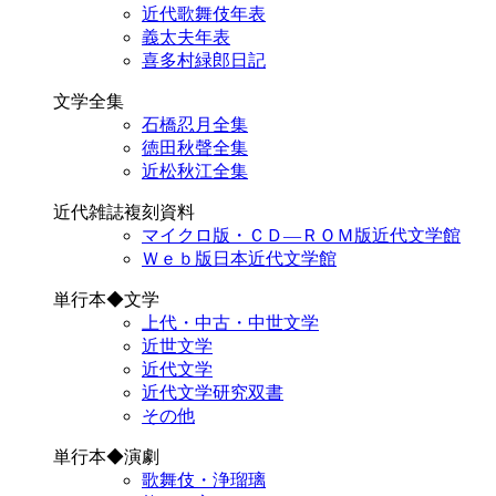
近代歌舞伎年表
義太夫年表
喜多村緑郎日記
文学全集
石橋忍月全集
徳田秋聲全集
近松秋江全集
近代雑誌複刻資料
マイクロ版・ＣＤ―ＲＯＭ版近代文学館
Ｗｅｂ版日本近代文学館
単行本◆文学
上代・中古・中世文学
近世文学
近代文学
近代文学研究双書
その他
単行本◆演劇
歌舞伎・浄瑠璃