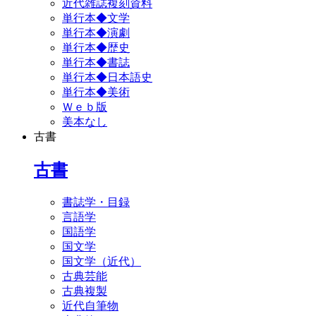
近代雑誌複刻資料
単行本◆文学
単行本◆演劇
単行本◆歴史
単行本◆書誌
単行本◆日本語史
単行本◆美術
Ｗｅｂ版
美本なし
古書
古書
書誌学・目録
言語学
国語学
国文学
国文学（近代）
古典芸能
古典複製
近代自筆物