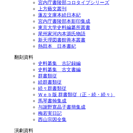
宮内庁書陵部コロタイプシリーズ
上方藝文叢刊
蓬左文庫本続日本紀
宮内庁書陵部本影印集成
東京大学史料編纂所叢書
尾州家河内本源氏物語
新天理図書館善本叢書
熱田本 日本書紀
翻刻資料
史料纂集 古記録編
史料纂集 古文書編
群書類従
続群書類従
続々群書類従
Ｗｅｂ版 群書類従（正・続・続々）
馬琴書翰集成
与謝野寛晶子書簡集成
梅若実日記
西山宗因全集
演劇資料