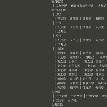
古典複製
古典複製
稀書複製会刊行書
大和絵
近代自筆物
形状
草稿類
書簡類
葉書類
書画類
生月
１月生
２月生
３月生
４月生
12月生
没月
１月没
２月没
３月没
４月没
12月没
生誕地
北海道
青森県
岩手県
宮城県
千葉県
東京都（千代田区）
東京
東京都（台東区）
東京都（墨田区
東京都（世田谷区）
東京都（渋谷
東京都（練馬区）
東京都（板橋区
東京都（葛飾区）
東京都（江東区
新潟県
富山県
石川県
福井県
兵庫県
奈良県
和歌山県
鳥取県
高知県
福岡県
佐賀県
長崎県
古典籍
上代文学
中古文学
中世文学
絵
国語学
その他
古書目録