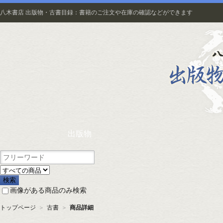
八木書店 出版物・古書目録：書籍のご注文や在庫の確認などができます
出版物
画像がある商品のみ検索
トップページ
＞
古書
＞
商品詳細