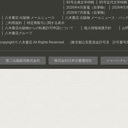
93号古典文学特輯
95号近代文学特輯
2026年4月新蒐（自筆物）
2026年
2026年7月新蒐（自筆物）
八木書店 出版物 メールニュース
八木書店 出版物 メールニュース・バッ
ご利用規約
特定商取引に関する表示
八木書店出版物からの転載許可申請について
個人情報保護方針
お
八木書店グループ
copyright © 八木書店 All Rights Reserved.
[東京都公安委員会許可済 許可番号301
第二出版販売株式会社
株式会社日本古書通信社
ジャパンナレ