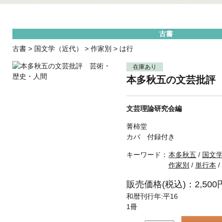
古書
古書
>
国文学（近代）
>
作家別
>
は行
在庫あり
本多秋五の文芸批評
文芸理論研究会編
菁柿堂
カバ 付録付き
キーワード：
本多秋五
/
国文
作家別
/
単行本
/
販売価格(税込)：2,500
和暦刊行年:平16
1冊