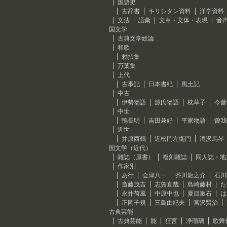
国語史
古辞書
キリシタン資料
洋学資料
文法
語彙
文章・文体・表現
音
国文学
古典文学総論
和歌
勅撰集
万葉集
上代
古事記
日本書紀
風土記
中古
伊勢物語
源氏物語
枕草子
今昔
中世
鴨長明
吉田兼好
平家物語
曽我
近世
井原西鶴
近松門左衛門
滝沢馬琴
国文学（近代）
雑誌（原書）
複刻雑誌
同人誌・地
作家別
あ行
会津八一
芥川龍之介
石川
斎藤茂吉
志賀直哉
島崎藤村
た
永井荷風
中原中也
夏目漱石
は
正岡子規
三島由紀夫
宮沢賢治
古典芸能
古典芸能
能
狂言
浄瑠璃
歌舞