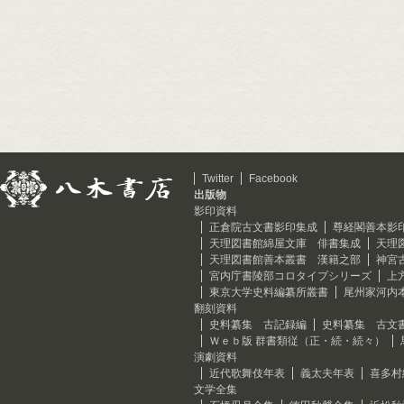
Twitter
Facebook
出版物
影印資料
正倉院古文書影印集成
尊経閣善本影
天理図書館綿屋文庫 俳書集成
天理
天理図書館善本叢書 漢籍之部
神宮
宮内庁書陵部コロタイプシリーズ
上
東京大学史料編纂所叢書
尾州家河内
翻刻資料
史料纂集 古記録編
史料纂集 古文
Ｗｅｂ版 群書類従（正・続・続々）
演劇資料
近代歌舞伎年表
義太夫年表
喜多村
文学全集