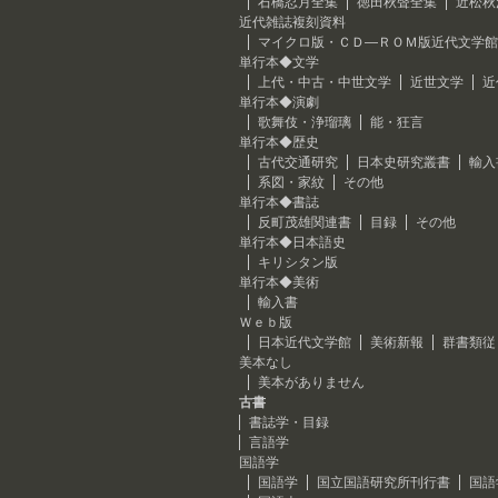
石橋忍月全集
徳田秋聲全集
近松秋
近代雑誌複刻資料
マイクロ版・ＣＤ―ＲＯＭ版近代文学館
単行本◆文学
上代・中古・中世文学
近世文学
近
単行本◆演劇
歌舞伎・浄瑠璃
能・狂言
単行本◆歴史
古代交通研究
日本史研究叢書
輸入
系図・家紋
その他
単行本◆書誌
反町茂雄関連書
目録
その他
単行本◆日本語史
キリシタン版
単行本◆美術
輸入書
Ｗｅｂ版
日本近代文学館
美術新報
群書類従
美本なし
美本がありません
古書
書誌学・目録
言語学
国語学
国語学
国立国語研究所刊行書
国語