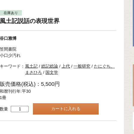
在庫あり
風土記説話の表現世界
谷口雅博
笠間書院
小口少汚れ
キーワード：
風土記
/
総記総論
/
上代
/
一般研究
/
たにぐち、
まさひろ
/
国文学
販売価格(税込)：5,500円
和暦刊行年:平30
1冊
数量