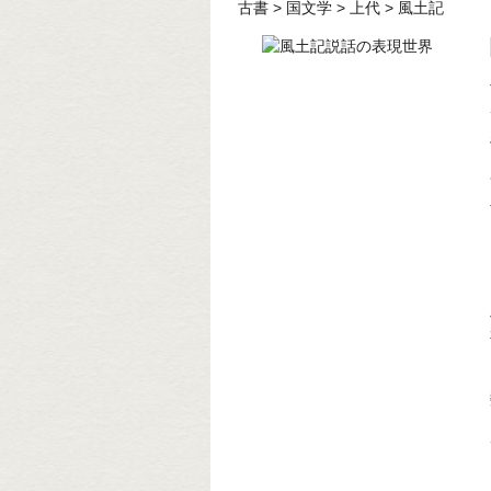
古書
>
国文学
>
上代
>
風土記