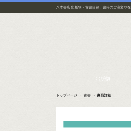
八木書店 出版物・古書目録：書籍のご注文や
出版物
トップページ
＞
古書
＞
商品詳細