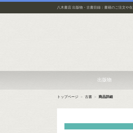
八木書店 出版物・古書目録：書籍のご注文や
出版物
トップページ
＞
古書
＞
商品詳細