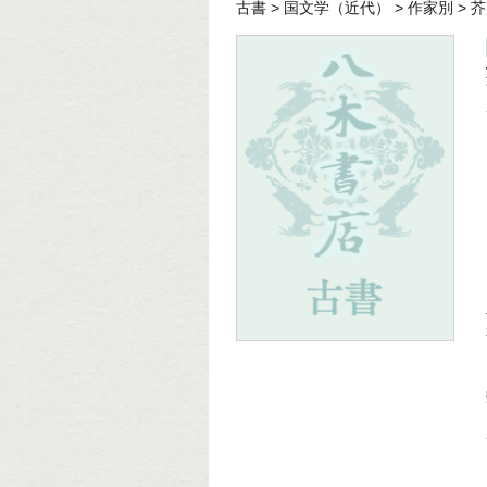
古書
>
国文学（近代）
>
作家別
>
芥