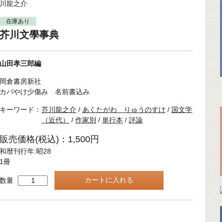
川龍之介
在庫あり
芥川文學事典
山田孝三郎編
岡倉書房新社
カバやけ少傷み 名前書込み
キーワード：
芥川龍之介
/
あくたがわ りゅうのすけ
/
国文学
（近代）
/
作家別
/
単行本
/
評論
販売価格(税込)：1,500円
和暦刊行年:昭28
1冊
数量