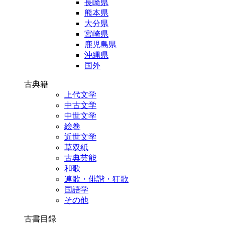
長崎県
熊本県
大分県
宮崎県
鹿児島県
沖縄県
国外
古典籍
上代文学
中古文学
中世文学
絵巻
近世文学
草双紙
古典芸能
和歌
連歌・俳諧・狂歌
国語学
その他
古書目録