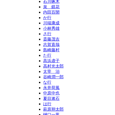
石川啄木
泉 鏡花
内田百閒
か行
川端康成
小林秀雄
さ行
斎藤茂吉
志賀直哉
島崎藤村
た行
高浜虚子
高村光太郎
太宰 治
谷崎潤一郎
な行
永井荷風
中原中也
夏目漱石
は行
萩原朔太郎
樋口一葉