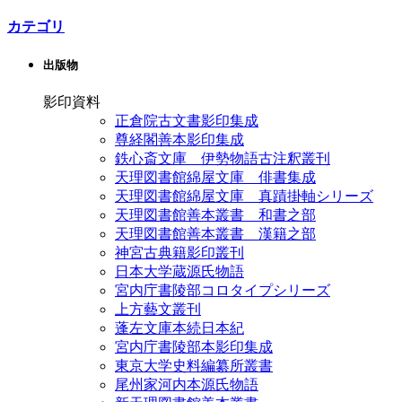
カテゴリ
出版物
影印資料
正倉院古文書影印集成
尊経閣善本影印集成
鉄心斎文庫 伊勢物語古注釈叢刊
天理図書館綿屋文庫 俳書集成
天理図書館綿屋文庫 真蹟掛軸シリーズ
天理図書館善本叢書 和書之部
天理図書館善本叢書 漢籍之部
神宮古典籍影印叢刊
日本大学蔵源氏物語
宮内庁書陵部コロタイプシリーズ
上方藝文叢刊
蓬左文庫本続日本紀
宮内庁書陵部本影印集成
東京大学史料編纂所叢書
尾州家河内本源氏物語