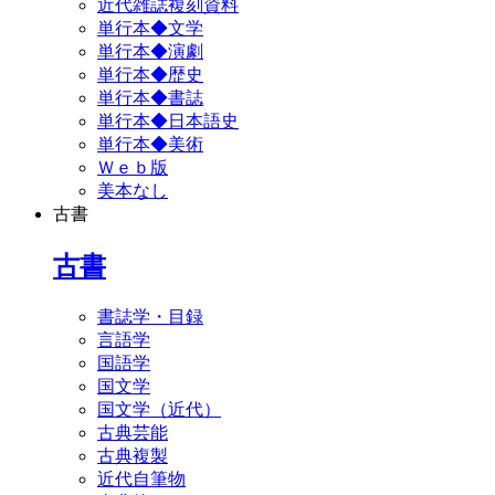
近代雑誌複刻資料
単行本◆文学
単行本◆演劇
単行本◆歴史
単行本◆書誌
単行本◆日本語史
単行本◆美術
Ｗｅｂ版
美本なし
古書
古書
書誌学・目録
言語学
国語学
国文学
国文学（近代）
古典芸能
古典複製
近代自筆物