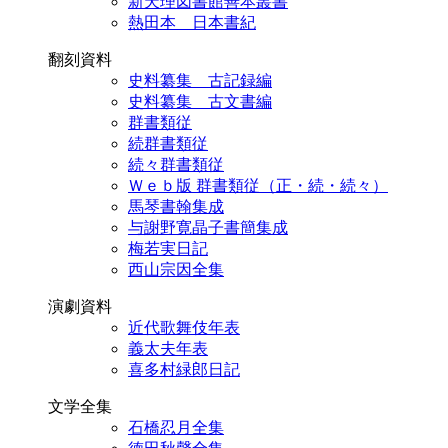
新天理図書館善本叢書
熱田本 日本書紀
翻刻資料
史料纂集 古記録編
史料纂集 古文書編
群書類従
続群書類従
続々群書類従
Ｗｅｂ版 群書類従（正・続・続々）
馬琴書翰集成
与謝野寛晶子書簡集成
梅若実日記
西山宗因全集
演劇資料
近代歌舞伎年表
義太夫年表
喜多村緑郎日記
文学全集
石橋忍月全集