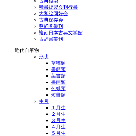
古典複製
稀書複製会刊行書
大和絵同好会
古典保存会
尊経閣叢刊
複刻日本古典文学館
古辞書叢刊
近代自筆物
形状
草稿類
書簡類
葉書類
書画類
色紙類
短冊類
生月
１月生
２月生
３月生
４月生
５月生