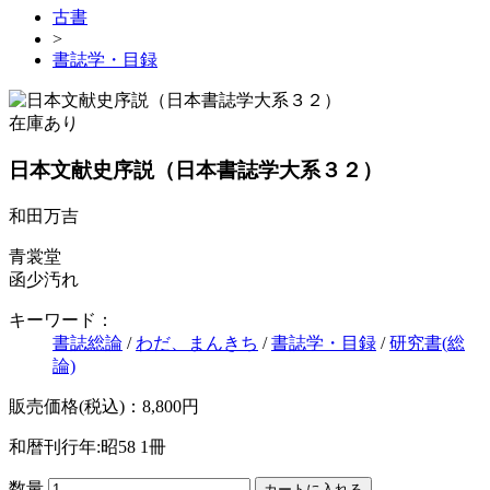
古書
>
書誌学・目録
在庫あり
日本文献史序説（日本書誌学大系３２）
和田万吉
青裳堂
函少汚れ
キーワード：
書誌総論
/
わだ、まんきち
/
書誌学・目録
/
研究書(総
論)
販売価格(税込)：8,800円
和暦刊行年:昭58
1冊
数量