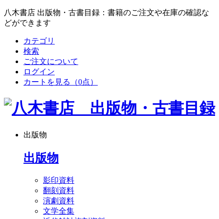
八木書店 出版物・古書目録：書籍のご注文や在庫の確認な
どができます
カテゴリ
検索
ご注文について
ログイン
カートを見る
（0点）
出版物
出版物
影印資料
翻刻資料
演劇資料
文学全集