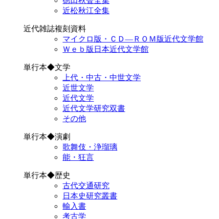
徳田秋聲全集
近松秋江全集
近代雑誌複刻資料
マイクロ版・ＣＤ―ＲＯＭ版近代文学館
Ｗｅｂ版日本近代文学館
単行本◆文学
上代・中古・中世文学
近世文学
近代文学
近代文学研究双書
その他
単行本◆演劇
歌舞伎・浄瑠璃
能・狂言
単行本◆歴史
古代交通研究
日本史研究叢書
輸入書
考古学