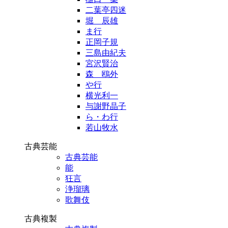
二葉亭四迷
堀 辰雄
ま行
正岡子規
三島由紀夫
宮沢賢治
森 鴎外
や行
横光利一
与謝野晶子
ら・わ行
若山牧水
古典芸能
古典芸能
能
狂言
浄瑠璃
歌舞伎
古典複製