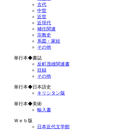
古代
中世
近世
近現代
補任関連
宗教史
系図・家紋
その他
単行本◆書誌
反町茂雄関連書
目録
その他
単行本◆日本語史
キリシタン版
単行本◆美術
輸入書
Ｗｅｂ版
日本近代文学館