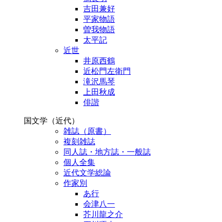
吉田兼好
平家物語
曽我物語
太平記
近世
井原西鶴
近松門左衛門
滝沢馬琴
上田秋成
俳諧
国文学（近代）
雑誌（原書）
複刻雑誌
同人誌・地方誌・一般誌
個人全集
近代文学総論
作家別
あ行
会津八一
芥川龍之介