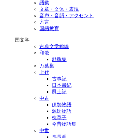
語彙
文章・文体・表現
音声・音韻・アクセント
方言
国語教育
国文学
古典文学総論
和歌
勅撰集
万葉集
上代
古事記
日本書紀
風土記
中古
伊勢物語
源氏物語
枕草子
今昔物語集
中世
鴨長明