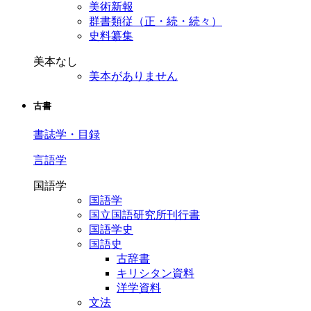
美術新報
群書類従（正・続・続々）
史料纂集
美本なし
美本がありません
古書
書誌学・目録
言語学
国語学
国語学
国立国語研究所刊行書
国語学史
国語史
古辞書
キリシタン資料
洋学資料
文法