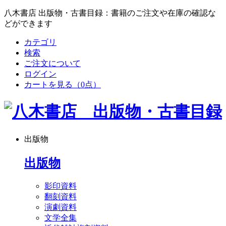
八木書店 出版物・古書目録：書籍のご注文や在庫の確認な
どができます
カテゴリ
検索
ご注文について
ログイン
カートを見る
（0点）
出版物
出版物
影印資料
翻刻資料
演劇資料
文学全集