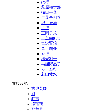
は行
萩原朔太郎
樋口一葉
二葉亭四迷
堀 辰雄
ま行
正岡子規
三島由紀夫
宮沢賢治
森 鴎外
や行
横光利一
与謝野晶子
ら・わ行
若山牧水
古典芸能
古典芸能
能
狂言
浄瑠璃
歌舞伎