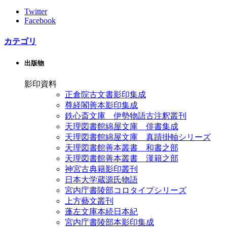
Twitter
Facebook
カテゴリ
出版物
影印資料
正倉院古文書影印集成
尊経閣善本影印集成
鉄心斎文庫 伊勢物語古注釈叢刊
天理図書館綿屋文庫 俳書集成
天理図書館綿屋文庫 真蹟掛軸シリーズ
天理図書館善本叢書 和書之部
天理図書館善本叢書 漢籍之部
神宮古典籍影印叢刊
日本大学蔵源氏物語
宮内庁書陵部コロタイプシリーズ
上方藝文叢刊
蓬左文庫本続日本紀
宮内庁書陵部本影印集成