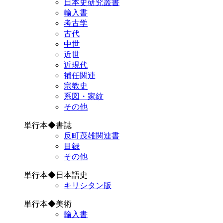
日本史研究叢書
輸入書
考古学
古代
中世
近世
近現代
補任関連
宗教史
系図・家紋
その他
単行本◆書誌
反町茂雄関連書
目録
その他
単行本◆日本語史
キリシタン版
単行本◆美術
輸入書