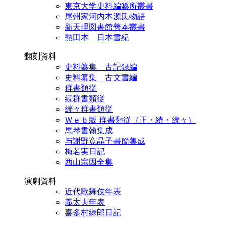
東京大学史料編纂所叢書
尾州家河内本源氏物語
新天理図書館善本叢書
熱田本 日本書紀
翻刻資料
史料纂集 古記録編
史料纂集 古文書編
群書類従
続群書類従
続々群書類従
Ｗｅｂ版 群書類従（正・続・続々）
馬琴書翰集成
与謝野寛晶子書簡集成
梅若実日記
西山宗因全集
演劇資料
近代歌舞伎年表
義太夫年表
喜多村緑郎日記