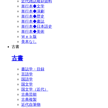
近代雑誌複刻資料
単行本◆文学
単行本◆演劇
単行本◆歴史
単行本◆書誌
単行本◆日本語史
単行本◆美術
Ｗｅｂ版
美本なし
古書
古書
書誌学・目録
言語学
国語学
国文学
国文学（近代）
古典芸能
古典複製
近代自筆物