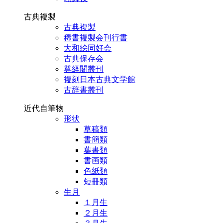
古典複製
古典複製
稀書複製会刊行書
大和絵同好会
古典保存会
尊経閣叢刊
複刻日本古典文学館
古辞書叢刊
近代自筆物
形状
草稿類
書簡類
葉書類
書画類
色紙類
短冊類
生月
１月生
２月生