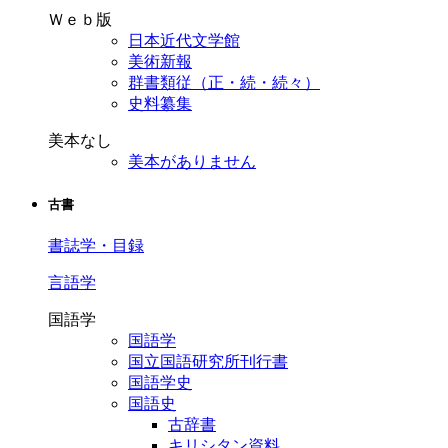
Ｗｅｂ版
日本近代文学館
美術新報
群書類従（正・続・続々）
史料纂集
美本なし
美本がありません
古書
書誌学・目録
言語学
国語学
国語学
国立国語研究所刊行書
国語学史
国語史
古辞書
キリシタン資料