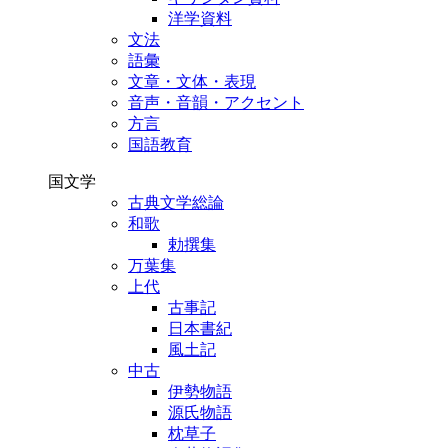
洋学資料
文法
語彙
文章・文体・表現
音声・音韻・アクセント
方言
国語教育
国文学
古典文学総論
和歌
勅撰集
万葉集
上代
古事記
日本書紀
風土記
中古
伊勢物語
源氏物語
枕草子