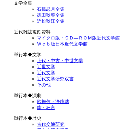
文学全集
石橋忍月全集
徳田秋聲全集
近松秋江全集
近代雑誌複刻資料
マイクロ版・ＣＤ―ＲＯＭ版近代文学館
Ｗｅｂ版日本近代文学館
単行本◆文学
上代・中古・中世文学
近世文学
近代文学
近代文学研究双書
その他
単行本◆演劇
歌舞伎・浄瑠璃
能・狂言
単行本◆歴史
古代交通研究