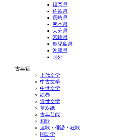
福岡県
佐賀県
長崎県
熊本県
大分県
宮崎県
鹿児島県
沖縄県
国外
古典籍
上代文学
中古文学
中世文学
絵巻
近世文学
草双紙
古典芸能
和歌
連歌・俳諧・狂歌
国語学