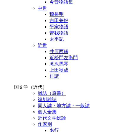
今昔物語集
中世
鴨長明
吉田兼好
平家物語
曽我物語
太平記
近世
井原西鶴
近松門左衛門
滝沢馬琴
上田秋成
俳諧
国文学（近代）
雑誌（原書）
複刻雑誌
同人誌・地方誌・一般誌
個人全集
近代文学総論
作家別
あ行