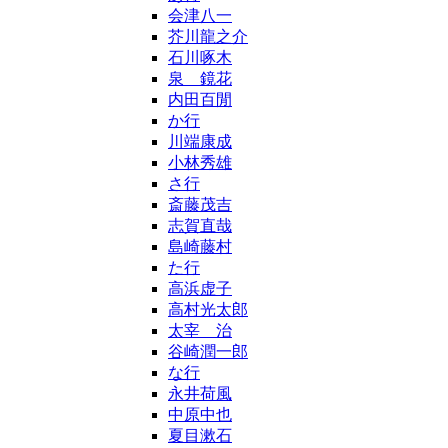
会津八一
芥川龍之介
石川啄木
泉 鏡花
内田百閒
か行
川端康成
小林秀雄
さ行
斎藤茂吉
志賀直哉
島崎藤村
た行
高浜虚子
高村光太郎
太宰 治
谷崎潤一郎
な行
永井荷風
中原中也
夏目漱石