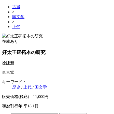
古書
>
国文学
>
上代
在庫あり
好太王碑拓本の研究
徐建新
東京堂
キーワード：
歴史
/
上代
/
国文学
販売価格(税込)：11,000円
和暦刊行年:平18
1冊