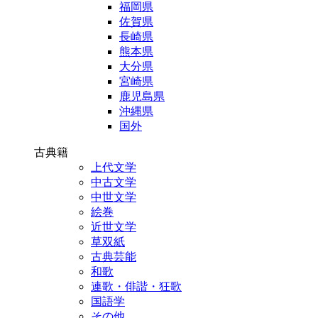
福岡県
佐賀県
長崎県
熊本県
大分県
宮崎県
鹿児島県
沖縄県
国外
古典籍
上代文学
中古文学
中世文学
絵巻
近世文学
草双紙
古典芸能
和歌
連歌・俳諧・狂歌
国語学
その他