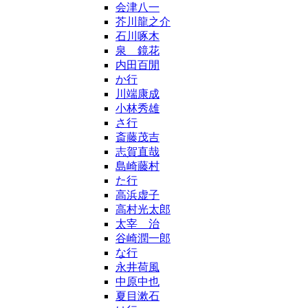
会津八一
芥川龍之介
石川啄木
泉 鏡花
内田百閒
か行
川端康成
小林秀雄
さ行
斎藤茂吉
志賀直哉
島崎藤村
た行
高浜虚子
高村光太郎
太宰 治
谷崎潤一郎
な行
永井荷風
中原中也
夏目漱石