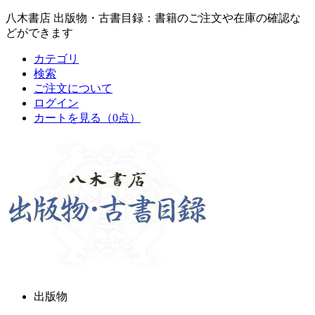
八木書店 出版物・古書目録：書籍のご注文や在庫の確認な
どができます
カテゴリ
検索
ご注文について
ログイン
カートを見る
（0点）
出版物