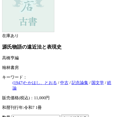
在庫あり
源氏物語の遠近法と表現史
高橋亨編
翰林書房
キーワード：
(1947)たかはし、とおる
/
中古
/
記念論集
/
国文学
/
総
論
販売価格(税込)：11,000円
和暦刊行年:令和7
1冊