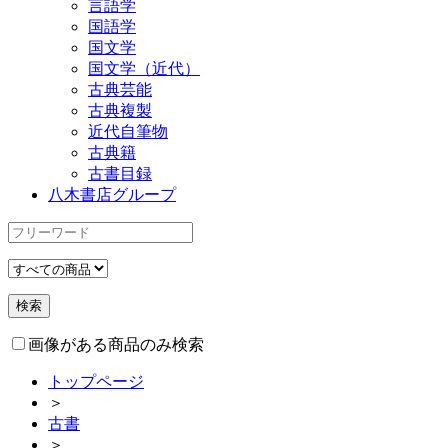
言語学
国語学
国文学
国文学（近代）
古典芸能
古典複製
近代自筆物
古典籍
古書目録
八木書店グループ
画像がある商品のみ検索
トップページ
＞
古書
＞