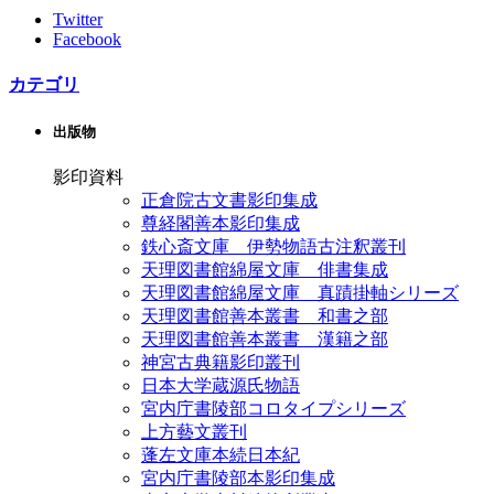
Twitter
Facebook
カテゴリ
出版物
影印資料
正倉院古文書影印集成
尊経閣善本影印集成
鉄心斎文庫 伊勢物語古注釈叢刊
天理図書館綿屋文庫 俳書集成
天理図書館綿屋文庫 真蹟掛軸シリーズ
天理図書館善本叢書 和書之部
天理図書館善本叢書 漢籍之部
神宮古典籍影印叢刊
日本大学蔵源氏物語
宮内庁書陵部コロタイプシリーズ
上方藝文叢刊
蓬左文庫本続日本紀
宮内庁書陵部本影印集成