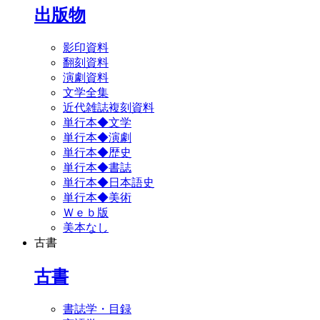
出版物
影印資料
翻刻資料
演劇資料
文学全集
近代雑誌複刻資料
単行本◆文学
単行本◆演劇
単行本◆歴史
単行本◆書誌
単行本◆日本語史
単行本◆美術
Ｗｅｂ版
美本なし
古書
古書
書誌学・目録