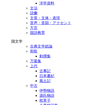
洋学資料
文法
語彙
文章・文体・表現
音声・音韻・アクセント
方言
国語教育
国文学
古典文学総論
和歌
勅撰集
万葉集
上代
古事記
日本書紀
風土記
中古
伊勢物語
源氏物語
枕草子