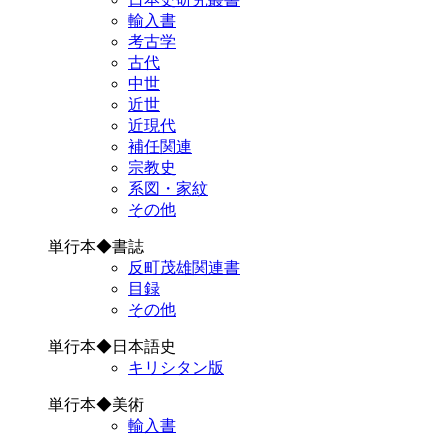
輸入書
考古学
古代
中世
近世
近現代
補任関連
宗教史
系図・家紋
その他
単行本◆書誌
反町茂雄関連書
目録
その他
単行本◆日本語史
キリシタン版
単行本◆美術
輸入書