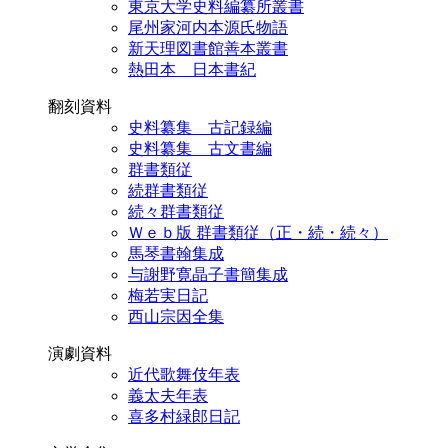
東京大学史料編纂所叢書
尾州家河内本源氏物語
新天理図書館善本叢書
熱田本 日本書紀
翻刻資料
史料纂集 古記録編
史料纂集 古文書編
群書類従
続群書類従
続々群書類従
Ｗｅｂ版 群書類従（正・続・続々）
馬琴書翰集成
与謝野寛晶子書簡集成
梅若実日記
西山宗因全集
演劇資料
近代歌舞伎年表
義太夫年表
喜多村緑郎日記