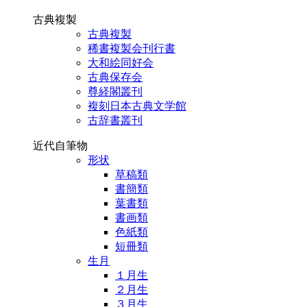
古典複製
古典複製
稀書複製会刊行書
大和絵同好会
古典保存会
尊経閣叢刊
複刻日本古典文学館
古辞書叢刊
近代自筆物
形状
草稿類
書簡類
葉書類
書画類
色紙類
短冊類
生月
１月生
２月生
３月生