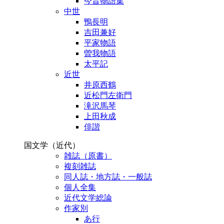
今昔物語集
中世
鴨長明
吉田兼好
平家物語
曽我物語
太平記
近世
井原西鶴
近松門左衛門
滝沢馬琴
上田秋成
俳諧
国文学（近代）
雑誌（原書）
複刻雑誌
同人誌・地方誌・一般誌
個人全集
近代文学総論
作家別
あ行