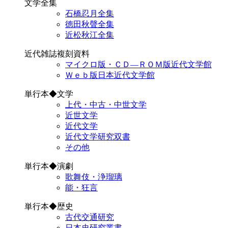
文学全集
石橋忍月全集
徳田秋聲全集
近松秋江全集
近代雑誌複刻資料
マイクロ版・ＣＤ―ＲＯＭ版近代文学館
Ｗｅｂ版日本近代文学館
単行本◆文学
上代・中古・中世文学
近世文学
近代文学
近代文学研究双書
その他
単行本◆演劇
歌舞伎・浄瑠璃
能・狂言
単行本◆歴史
古代交通研究
日本史研究叢書