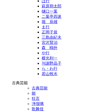
は行
萩原朔太郎
樋口一葉
二葉亭四迷
堀 辰雄
ま行
正岡子規
三島由紀夫
宮沢賢治
森 鴎外
や行
横光利一
与謝野晶子
ら・わ行
若山牧水
古典芸能
古典芸能
能
狂言
浄瑠璃
歌舞伎