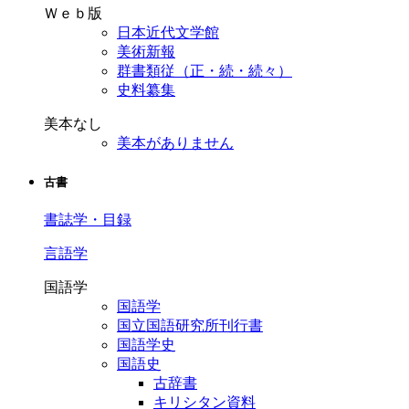
Ｗｅｂ版
日本近代文学館
美術新報
群書類従（正・続・続々）
史料纂集
美本なし
美本がありません
古書
書誌学・目録
言語学
国語学
国語学
国立国語研究所刊行書
国語学史
国語史
古辞書
キリシタン資料