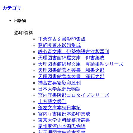
カテゴリ
出版物
影印資料
正倉院古文書影印集成
尊経閣善本影印集成
鉄心斎文庫 伊勢物語古注釈叢刊
天理図書館綿屋文庫 俳書集成
天理図書館綿屋文庫 真蹟掛軸シリーズ
天理図書館善本叢書 和書之部
天理図書館善本叢書 漢籍之部
神宮古典籍影印叢刊
日本大学蔵源氏物語
宮内庁書陵部コロタイプシリーズ
上方藝文叢刊
蓬左文庫本続日本紀
宮内庁書陵部本影印集成
東京大学史料編纂所叢書
尾州家河内本源氏物語
新天理図書館善本叢書