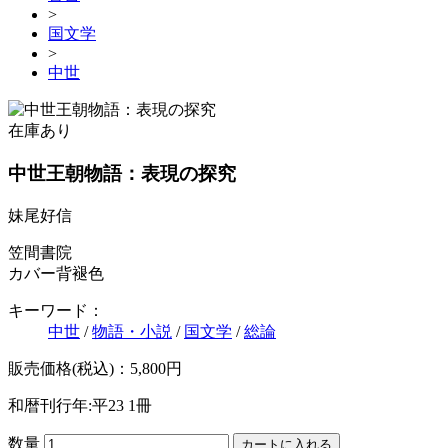
>
国文学
>
中世
在庫あり
中世王朝物語：表現の探究
妹尾好信
笠間書院
カバー背褪色
キーワード：
中世
/
物語・小説
/
国文学
/
総論
販売価格(税込)：5,800円
和暦刊行年:平23
1冊
数量