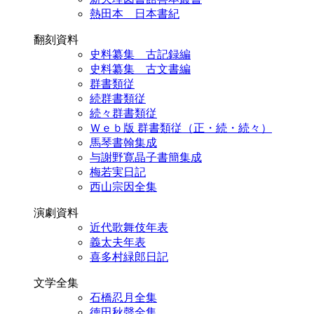
熱田本 日本書紀
翻刻資料
史料纂集 古記録編
史料纂集 古文書編
群書類従
続群書類従
続々群書類従
Ｗｅｂ版 群書類従（正・続・続々）
馬琴書翰集成
与謝野寛晶子書簡集成
梅若実日記
西山宗因全集
演劇資料
近代歌舞伎年表
義太夫年表
喜多村緑郎日記
文学全集
石橋忍月全集
徳田秋聲全集