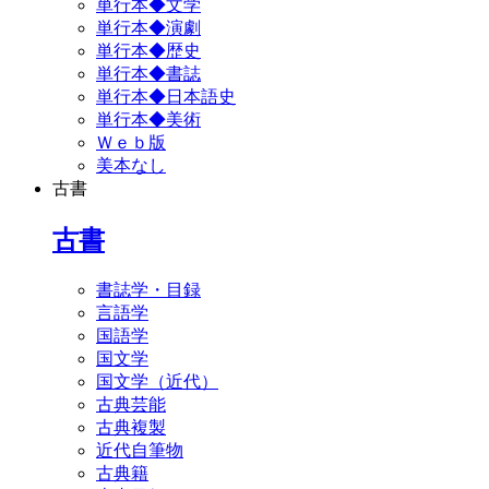
単行本◆文学
単行本◆演劇
単行本◆歴史
単行本◆書誌
単行本◆日本語史
単行本◆美術
Ｗｅｂ版
美本なし
古書
古書
書誌学・目録
言語学
国語学
国文学
国文学（近代）
古典芸能
古典複製
近代自筆物
古典籍