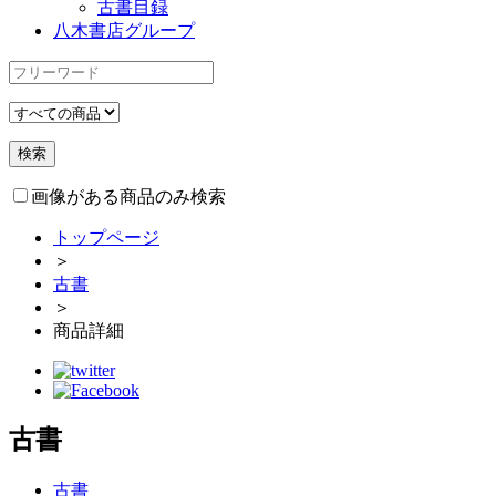
古書目録
八木書店グループ
画像がある商品のみ検索
トップページ
＞
古書
＞
商品詳細
古書
古書