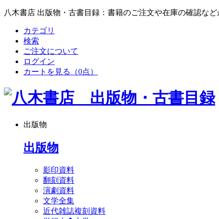
八木書店 出版物・古書目録：書籍のご注文や在庫の確認など
カテゴリ
検索
ご注文について
ログイン
カートを見る
（0点）
出版物
出版物
影印資料
翻刻資料
演劇資料
文学全集
近代雑誌複刻資料