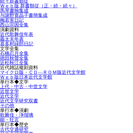
続々群書類従
Ｗｅｂ版 群書類従（正・続・続々）
馬琴書翰集成
与謝野寛晶子書簡集成
梅若実日記
西山宗因全集
演劇資料
近代歌舞伎年表
義太夫年表
喜多村緑郎日記
文学全集
石橋忍月全集
徳田秋聲全集
近松秋江全集
近代雑誌複刻資料
マイクロ版・ＣＤ―ＲＯＭ版近代文学館
Ｗｅｂ版日本近代文学館
単行本◆文学
上代・中古・中世文学
近世文学
近代文学
近代文学研究双書
その他
単行本◆演劇
歌舞伎・浄瑠璃
能・狂言
単行本◆歴史
古代交通研究