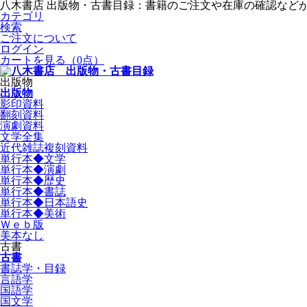
八木書店 出版物・古書目録：書籍のご注文や在庫の確認など
カテゴリ
検索
ご注文について
ログイン
カートを見る
（0点）
出版物
出版物
影印資料
翻刻資料
演劇資料
文学全集
近代雑誌複刻資料
単行本◆文学
単行本◆演劇
単行本◆歴史
単行本◆書誌
単行本◆日本語史
単行本◆美術
Ｗｅｂ版
美本なし
古書
古書
書誌学・目録
言語学
国語学
国文学