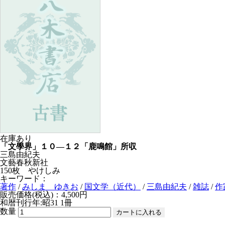
在庫あり
「文學界」１０—１２「鹿鳴館」所収
三島由紀夫
文藝春秋新社
150枚 やけしみ
キーワード：
著作
/
みしま ゆきお
/
国文学（近代）
/
三島由紀夫
/
雑誌
/
作
販売価格(税込)：4,500円
和暦刊行年:昭31
1冊
数量