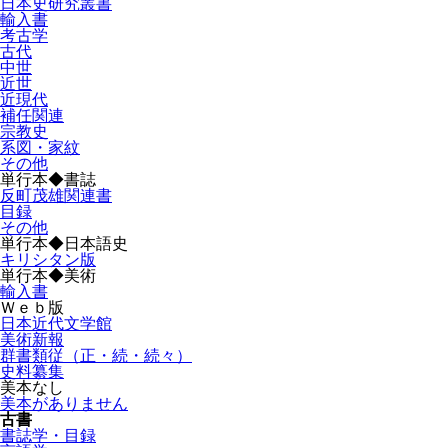
日本史研究叢書
輸入書
考古学
古代
中世
近世
近現代
補任関連
宗教史
系図・家紋
その他
単行本◆書誌
反町茂雄関連書
目録
その他
単行本◆日本語史
キリシタン版
単行本◆美術
輸入書
Ｗｅｂ版
日本近代文学館
美術新報
群書類従（正・続・続々）
史料纂集
美本なし
美本がありません
古書
書誌学・目録