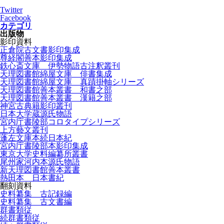
Twitter
Facebook
カテゴリ
出版物
影印資料
正倉院古文書影印集成
尊経閣善本影印集成
鉄心斎文庫 伊勢物語古注釈叢刊
天理図書館綿屋文庫 俳書集成
天理図書館綿屋文庫 真蹟掛軸シリーズ
天理図書館善本叢書 和書之部
天理図書館善本叢書 漢籍之部
神宮古典籍影印叢刊
日本大学蔵源氏物語
宮内庁書陵部コロタイプシリーズ
上方藝文叢刊
蓬左文庫本続日本紀
宮内庁書陵部本影印集成
東京大学史料編纂所叢書
尾州家河内本源氏物語
新天理図書館善本叢書
熱田本 日本書紀
翻刻資料
史料纂集 古記録編
史料纂集 古文書編
群書類従
続群書類従