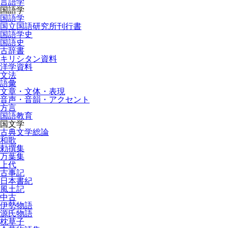
言語学
国語学
国語学
国立国語研究所刊行書
国語学史
国語史
古辞書
キリシタン資料
洋学資料
文法
語彙
文章・文体・表現
音声・音韻・アクセント
方言
国語教育
国文学
古典文学総論
和歌
勅撰集
万葉集
上代
古事記
日本書紀
風土記
中古
伊勢物語
源氏物語
枕草子