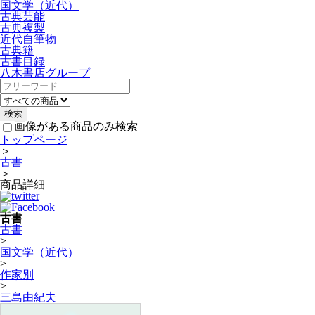
国文学（近代）
古典芸能
古典複製
近代自筆物
古典籍
古書目録
八木書店グループ
画像がある商品のみ検索
トップページ
＞
古書
＞
商品詳細
古書
古書
>
国文学（近代）
>
作家別
>
三島由紀夫