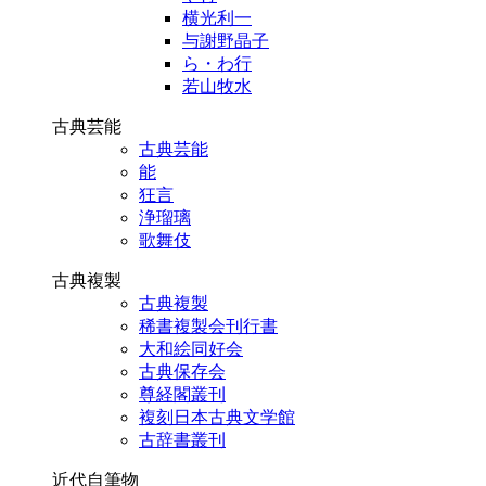
横光利一
与謝野晶子
ら・わ行
若山牧水
古典芸能
古典芸能
能
狂言
浄瑠璃
歌舞伎
古典複製
古典複製
稀書複製会刊行書
大和絵同好会
古典保存会
尊経閣叢刊
複刻日本古典文学館
古辞書叢刊
近代自筆物