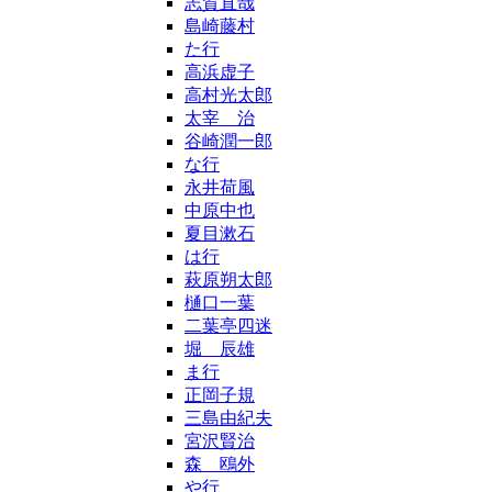
志賀直哉
島崎藤村
た行
高浜虚子
高村光太郎
太宰 治
谷崎潤一郎
な行
永井荷風
中原中也
夏目漱石
は行
萩原朔太郎
樋口一葉
二葉亭四迷
堀 辰雄
ま行
正岡子規
三島由紀夫
宮沢賢治
森 鴎外
や行