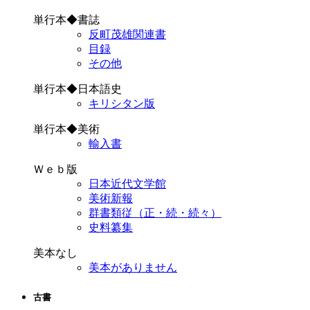
単行本◆書誌
反町茂雄関連書
目録
その他
単行本◆日本語史
キリシタン版
単行本◆美術
輸入書
Ｗｅｂ版
日本近代文学館
美術新報
群書類従（正・続・続々）
史料纂集
美本なし
美本がありません
古書