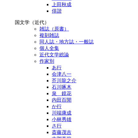
上田秋成
俳諧
国文学（近代）
雑誌（原書）
複刻雑誌
同人誌・地方誌・一般誌
個人全集
近代文学総論
作家別
あ行
会津八一
芥川龍之介
石川啄木
泉 鏡花
内田百閒
か行
川端康成
小林秀雄
さ行
斎藤茂吉