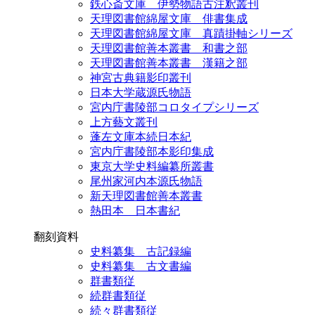
鉄心斎文庫 伊勢物語古注釈叢刊
天理図書館綿屋文庫 俳書集成
天理図書館綿屋文庫 真蹟掛軸シリーズ
天理図書館善本叢書 和書之部
天理図書館善本叢書 漢籍之部
神宮古典籍影印叢刊
日本大学蔵源氏物語
宮内庁書陵部コロタイプシリーズ
上方藝文叢刊
蓬左文庫本続日本紀
宮内庁書陵部本影印集成
東京大学史料編纂所叢書
尾州家河内本源氏物語
新天理図書館善本叢書
熱田本 日本書紀
翻刻資料
史料纂集 古記録編
史料纂集 古文書編
群書類従
続群書類従
続々群書類従