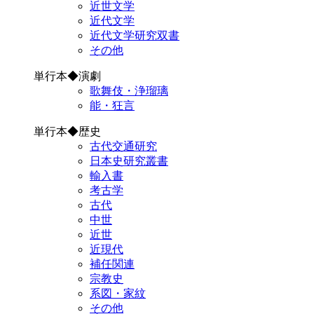
近世文学
近代文学
近代文学研究双書
その他
単行本◆演劇
歌舞伎・浄瑠璃
能・狂言
単行本◆歴史
古代交通研究
日本史研究叢書
輸入書
考古学
古代
中世
近世
近現代
補任関連
宗教史
系図・家紋
その他