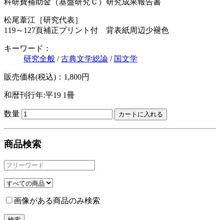
科研費補助金（基盤研究Ｃ）研究成果報告書
松尾葦江［研究代表］
119～127頁補正プリント付 背表紙周辺少褪色
キーワード：
研究全般
/
古典文学総論
/
国文学
販売価格(税込)：1,800円
和暦刊行年:平19
1冊
数量
商品検索
画像がある商品のみ検索