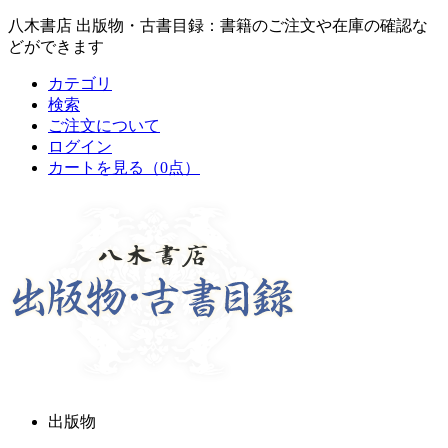
八木書店 出版物・古書目録：書籍のご注文や在庫の確認な
どができます
カテゴリ
検索
ご注文について
ログイン
カートを見る
（0点）
出版物