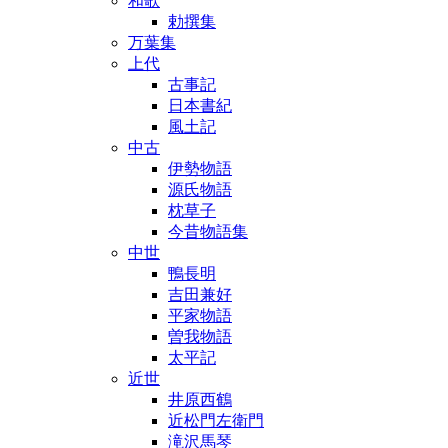
和歌
勅撰集
万葉集
上代
古事記
日本書紀
風土記
中古
伊勢物語
源氏物語
枕草子
今昔物語集
中世
鴨長明
吉田兼好
平家物語
曽我物語
太平記
近世
井原西鶴
近松門左衛門
滝沢馬琴