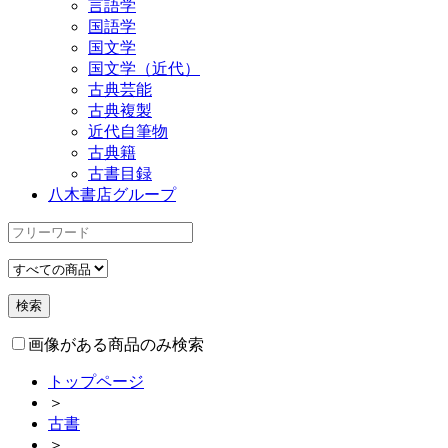
言語学
国語学
国文学
国文学（近代）
古典芸能
古典複製
近代自筆物
古典籍
古書目録
八木書店グループ
画像がある商品のみ検索
トップページ
＞
古書
＞