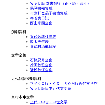
Ｗｅｂ版 群書類従（正・続・続々）
馬琴書翰集成
与謝野寛晶子書簡集成
梅若実日記
西山宗因全集
演劇資料
近代歌舞伎年表
義太夫年表
喜多村緑郎日記
文学全集
石橋忍月全集
徳田秋聲全集
近松秋江全集
近代雑誌複刻資料
マイクロ版・ＣＤ―ＲＯＭ版近代文学館
Ｗｅｂ版日本近代文学館
単行本◆文学
上代・中古・中世文学