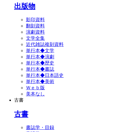
出版物
影印資料
翻刻資料
演劇資料
文学全集
近代雑誌複刻資料
単行本◆文学
単行本◆演劇
単行本◆歴史
単行本◆書誌
単行本◆日本語史
単行本◆美術
Ｗｅｂ版
美本なし
古書
古書
書誌学・目録