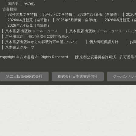
国語学
その他
古書目録
93号古典文学特輯
95号近代文学特輯
2026年2月新蒐（自筆物）
202
2026年4月新蒐（自筆物）
2026年5月新蒐（自筆物）
2026年6月新蒐（
2026年7月新蒐（自筆物）
八木書店 出版物 メールニュース
八木書店 出版物 メールニュース・バッ
ご利用規約
特定商取引に関する表示
八木書店出版物からの転載許可申請について
個人情報保護方針
お
八木書店グループ
copyright © 八木書店 All Rights Reserved.
[東京都公安委員会許可済 許可番号301
第二出版販売株式会社
株式会社日本古書通信社
ジャパンナレ