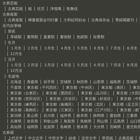
古典芸能
古典芸能
能
狂言
浄瑠璃
歌舞伎
古典複製
古典複製
稀書複製会刊行書
大和絵同好会
古典保存会
尊経閣叢刊
近代自筆物
形状
草稿類
書簡類
葉書類
書画類
色紙類
短冊類
生月
１月生
２月生
３月生
４月生
５月生
６月生
７月生
８月生
12月生
没月
１月没
２月没
３月没
４月没
５月没
６月没
７月没
８月没
12月没
生誕地
北海道
青森県
岩手県
宮城県
秋田県
山形県
福島県
茨城県
千葉県
東京都（千代田区）
東京都（中央区）
東京都（港区）
東
東京都（台東区）
東京都（墨田区）
東京都（品川区）
東京都（大田
東京都（世田谷区）
東京都（渋谷区）
東京都（杉並区）
東京都（中
東京都（練馬区）
東京都（板橋区）
東京都（北区）
東京都（足立区
東京都（葛飾区）
東京都（江東区）
東京都（江戸川区）
東京都（都
新潟県
富山県
石川県
福井県
岐阜県
静岡県
愛知県
三重県
兵庫県
奈良県
和歌山県
鳥取県
島根県
岡山県
広島県
山口
高知県
福岡県
佐賀県
長崎県
熊本県
大分県
宮崎県
鹿児島
古典籍
上代文学
中古文学
中世文学
絵巻
近世文学
草双紙
古典芸能