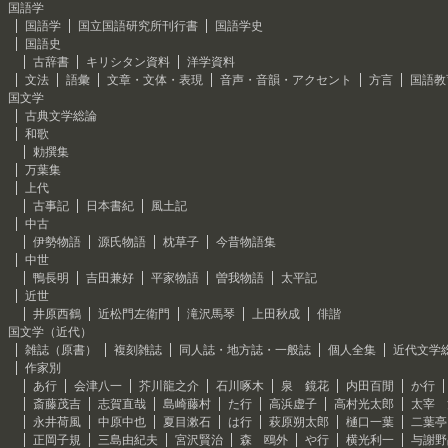
国語学
国語学
国立国語研究所刊行書
国語学史
国語史
古辞書
キリシタン資料
洋学資料
文法
語彙
文章・文体・表現
音声・音韻・アクセント
方言
国語教
国文学
古典文学総論
和歌
勅撰集
万葉集
上代
古事記
日本書紀
風土記
中古
伊勢物語
源氏物語
枕草子
今昔物語集
中世
鴨長明
吉田兼好
平家物語
曽我物語
太平記
近世
井原西鶴
近松門左衛門
滝沢馬琴
上田秋成
俳諧
国文学（近代）
雑誌（原書）
複刻雑誌
同人誌・地方誌・一般誌
個人全集
近代文学
作家別
あ行
会津八一
芥川龍之介
石川啄木
泉 鏡花
内田百閒
か行
斎藤茂吉
志賀直哉
島崎藤村
た行
高浜虚子
高村光太郎
太宰 
永井荷風
中原中也
夏目漱石
は行
萩原朔太郎
樋口一葉
二葉亭
正岡子規
三島由紀夫
宮沢賢治
森 鴎外
や行
横光利一
与謝野