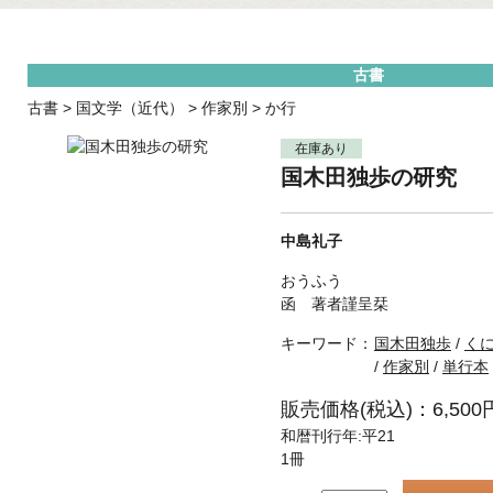
古書
古書
>
国文学（近代）
>
作家別
>
か行
在庫あり
国木田独歩の研究
中島礼子
おうふう
函 著者謹呈栞
キーワード：
国木田独歩
/
く
/
作家別
/
単行本
販売価格(税込)：6,500
和暦刊行年:平21
1冊