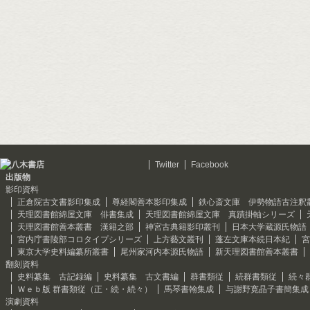
Twitter
Facebook
出版物
影印資料
正倉院古文書影印集成
尊経閣善本影印集成
鉄心斎文庫 伊勢物語古注釈
天理図書館綿屋文庫 俳書集成
天理図書館綿屋文庫 真蹟掛軸シリーズ
天理図書館善本叢書 漢籍之部
神宮古典籍影印叢刊
日本大学蔵源氏物語
宮内庁書陵部コロタイプシリーズ
上方藝文叢刊
蓬左文庫本続日本紀
宮
東京大学史料編纂所叢書
尾州家河内本源氏物語
新天理図書館善本叢書
翻刻資料
史料纂集 古記録編
史料纂集 古文書編
群書類従
続群書類従
続々
Ｗｅｂ版 群書類従（正・続・続々）
馬琴書翰集成
与謝野寛晶子書簡集成
演劇資料