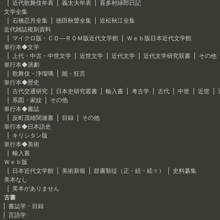
近代歌舞伎年表
義太夫年表
喜多村緑郎日記
文学全集
石橋忍月全集
徳田秋聲全集
近松秋江全集
近代雑誌複刻資料
マイクロ版・ＣＤ―ＲＯＭ版近代文学館
Ｗｅｂ版日本近代文学館
単行本◆文学
上代・中古・中世文学
近世文学
近代文学
近代文学研究双書
その他
単行本◆演劇
歌舞伎・浄瑠璃
能・狂言
単行本◆歴史
古代交通研究
日本史研究叢書
輸入書
考古学
古代
中世
近世
系図・家紋
その他
単行本◆書誌
反町茂雄関連書
目録
その他
単行本◆日本語史
キリシタン版
単行本◆美術
輸入書
Ｗｅｂ版
日本近代文学館
美術新報
群書類従（正・続・続々）
史料纂集
美本なし
美本がありません
古書
書誌学・目録
言語学