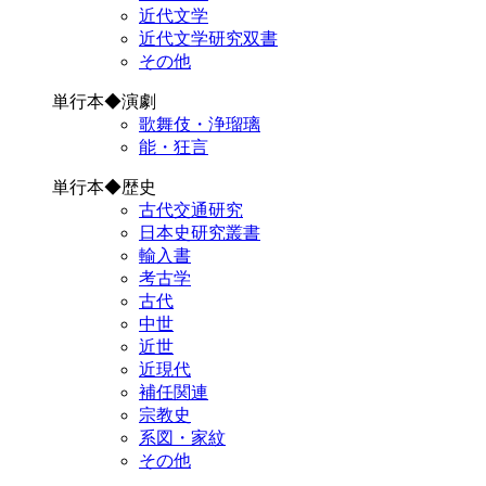
近代文学
近代文学研究双書
その他
単行本◆演劇
歌舞伎・浄瑠璃
能・狂言
単行本◆歴史
古代交通研究
日本史研究叢書
輸入書
考古学
古代
中世
近世
近現代
補任関連
宗教史
系図・家紋
その他