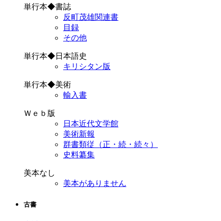
単行本◆書誌
反町茂雄関連書
目録
その他
単行本◆日本語史
キリシタン版
単行本◆美術
輸入書
Ｗｅｂ版
日本近代文学館
美術新報
群書類従（正・続・続々）
史料纂集
美本なし
美本がありません
古書