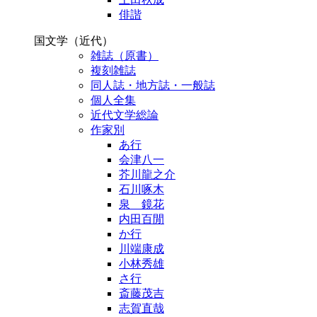
俳諧
国文学（近代）
雑誌（原書）
複刻雑誌
同人誌・地方誌・一般誌
個人全集
近代文学総論
作家別
あ行
会津八一
芥川龍之介
石川啄木
泉 鏡花
内田百閒
か行
川端康成
小林秀雄
さ行
斎藤茂吉
志賀直哉