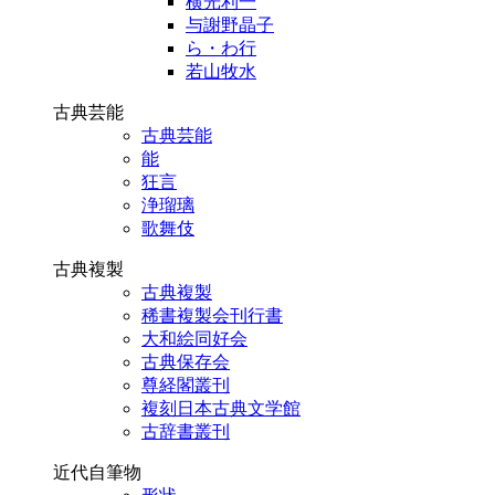
横光利一
与謝野晶子
ら・わ行
若山牧水
古典芸能
古典芸能
能
狂言
浄瑠璃
歌舞伎
古典複製
古典複製
稀書複製会刊行書
大和絵同好会
古典保存会
尊経閣叢刊
複刻日本古典文学館
古辞書叢刊
近代自筆物