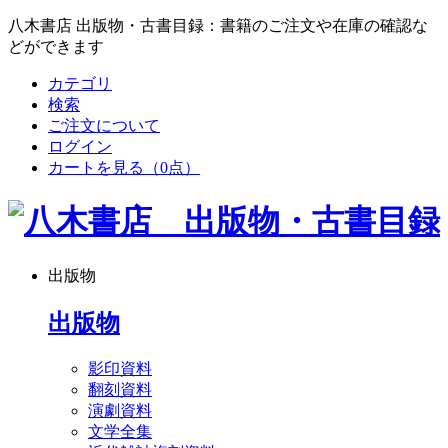
八木書店 出版物・古書目録：書籍のご注文や在庫の確認な
どができます
カテゴリ
検索
ご注文について
ログイン
カートを見る
（0点）
出版物
出版物
影印資料
翻刻資料
演劇資料
文学全集