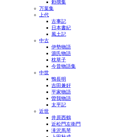
勅撰集
万葉集
上代
古事記
日本書紀
風土記
中古
伊勢物語
源氏物語
枕草子
今昔物語集
中世
鴨長明
吉田兼好
平家物語
曽我物語
太平記
近世
井原西鶴
近松門左衛門
滝沢馬琴
上田秋成