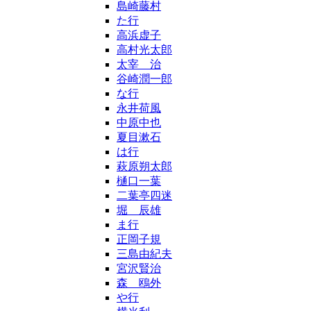
島崎藤村
た行
高浜虚子
高村光太郎
太宰 治
谷崎潤一郎
な行
永井荷風
中原中也
夏目漱石
は行
萩原朔太郎
樋口一葉
二葉亭四迷
堀 辰雄
ま行
正岡子規
三島由紀夫
宮沢賢治
森 鴎外
や行