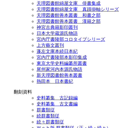
天理図書館綿屋文庫 俳書集成
天理図書館綿屋文庫 真蹟掛軸シリーズ
天理図書館善本叢書 和書之部
天理図書館善本叢書 漢籍之部
神宮古典籍影印叢刊
日本大学蔵源氏物語
宮内庁書陵部コロタイプシリーズ
上方藝文叢刊
蓬左文庫本続日本紀
宮内庁書陵部本影印集成
東京大学史料編纂所叢書
尾州家河内本源氏物語
新天理図書館善本叢書
熱田本 日本書紀
翻刻資料
史料纂集 古記録編
史料纂集 古文書編
群書類従
続群書類従
続々群書類従
Ｗｅｂ版 群書類従（正・続・続々）