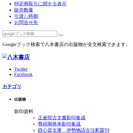
特定商取引に関する表示
販売数量
引渡し時期
お問合せ先
Googleブック検索で八木書店の出版物が全文検索できます。
Twitter
Facebook
カテゴリ
出版物
影印資料
正倉院古文書影印集成
尊経閣善本影印集成
鉄心斎文庫 伊勢物語古注釈叢刊