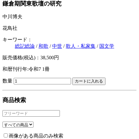
鎌倉期関東歌壇の研究
中川博夫
花鳥社
キーワード：
総記総論
/
和歌
/
中世
/
歌人・私家集
/
国文学
販売価格(税込)：38,500円
和暦刊行年:令和7
1冊
数量
商品検索
画像がある商品のみ検索