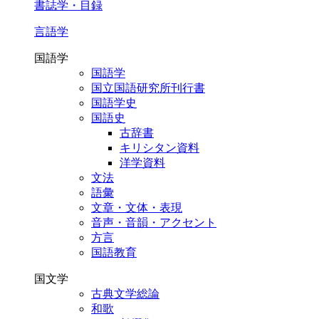
書誌学・目録
言語学
国語学
国語学
国立国語研究所刊行書
国語学史
国語史
古辞書
キリシタン資料
洋学資料
文法
語彙
文章・文体・表現
音声・音韻・アクセント
方言
国語教育
国文学
古典文学総論
和歌