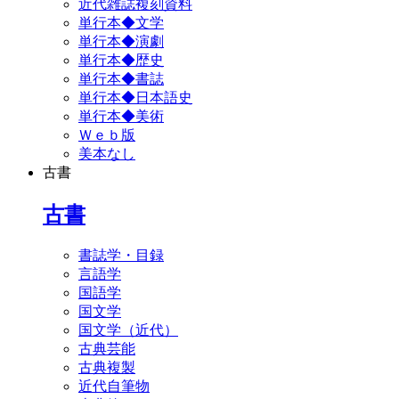
近代雑誌複刻資料
単行本◆文学
単行本◆演劇
単行本◆歴史
単行本◆書誌
単行本◆日本語史
単行本◆美術
Ｗｅｂ版
美本なし
古書
古書
書誌学・目録
言語学
国語学
国文学
国文学（近代）
古典芸能
古典複製
近代自筆物