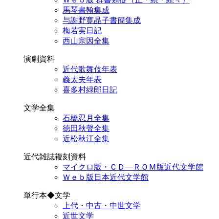
馬琴書翰集成
与謝野寛晶子書簡集成
梅若実日記
西山宗因全集
演劇資料
近代歌舞伎年表
義太夫年表
喜多村緑郎日記
文学全集
石橋忍月全集
徳田秋聲全集
近松秋江全集
近代雑誌複刻資料
マイクロ版・ＣＤ―ＲＯＭ版近代文学館
Ｗｅｂ版日本近代文学館
単行本◆文学
上代・中古・中世文学
近世文学