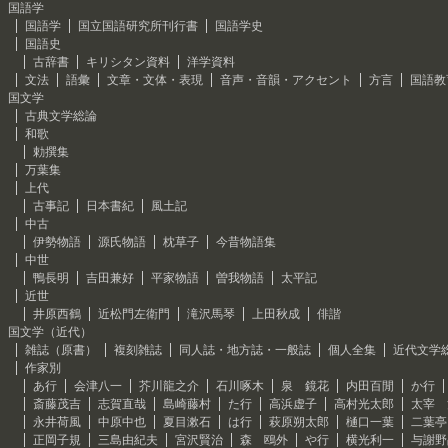
国語学
国語学
国立国語研究所刊行書
国語学史
国語史
古辞書
キリシタン資料
洋学資料
文法
語彙
文章・文体・表現
音声・音韻・アクセント
方言
国語教
国文学
古典文学総論
和歌
勅撰集
万葉集
上代
古事記
日本書紀
風土記
中古
伊勢物語
源氏物語
枕草子
今昔物語集
中世
鴨長明
吉田兼好
平家物語
曽我物語
太平記
近世
井原西鶴
近松門左衛門
滝沢馬琴
上田秋成
俳諧
国文学（近代）
雑誌（原書）
複刻雑誌
同人誌・地方誌・一般誌
個人全集
近代文学
作家別
あ行
会津八一
芥川龍之介
石川啄木
泉 鏡花
内田百閒
か行
斎藤茂吉
志賀直哉
島崎藤村
た行
高浜虚子
高村光太郎
太宰 
永井荷風
中原中也
夏目漱石
は行
萩原朔太郎
樋口一葉
二葉亭
正岡子規
三島由紀夫
宮沢賢治
森 鴎外
や行
横光利一
与謝野