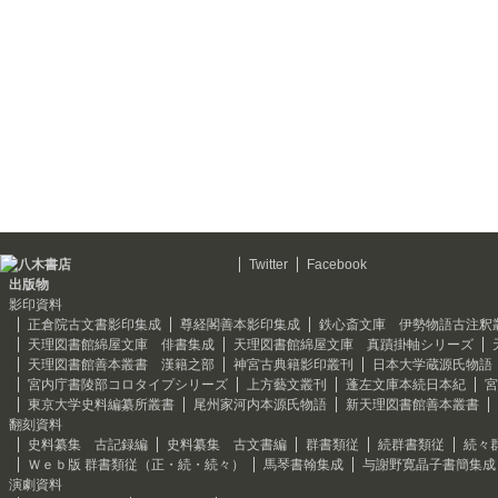
Twitter
Facebook
出版物
影印資料
正倉院古文書影印集成
尊経閣善本影印集成
鉄心斎文庫 伊勢物語古注釈
天理図書館綿屋文庫 俳書集成
天理図書館綿屋文庫 真蹟掛軸シリーズ
天理図書館善本叢書 漢籍之部
神宮古典籍影印叢刊
日本大学蔵源氏物語
宮内庁書陵部コロタイプシリーズ
上方藝文叢刊
蓬左文庫本続日本紀
宮
東京大学史料編纂所叢書
尾州家河内本源氏物語
新天理図書館善本叢書
翻刻資料
史料纂集 古記録編
史料纂集 古文書編
群書類従
続群書類従
続々
Ｗｅｂ版 群書類従（正・続・続々）
馬琴書翰集成
与謝野寛晶子書簡集成
演劇資料