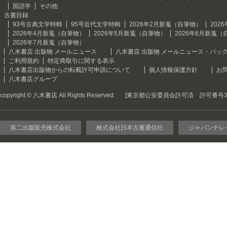
国語学
その他
古書目録
93号古典文学特輯
95号近代文学特輯
2026年2月新蒐（自筆物）
202
2026年4月新蒐（自筆物）
2026年5月新蒐（自筆物）
2026年6月新蒐（
2026年7月新蒐（自筆物）
八木書店 出版物 メールニュース
八木書店 出版物 メールニュース・バッ
ご利用規約
特定商取引に関する表示
八木書店出版物からの転載許可申請について
個人情報保護方針
お
八木書店グループ
copyright © 八木書店 All Rights Reserved.
[東京都公安委員会許可済 許可番号301
第二出版販売株式会社
株式会社日本古書通信社
ジャパンナレ