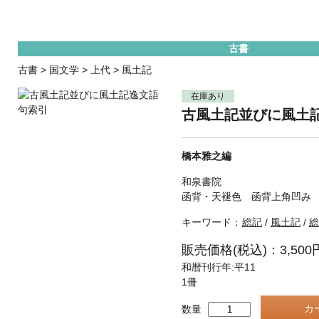
古書
古書
>
国文学
>
上代
>
風土記
在庫あり
古風土記並びに風土
橋本雅之編
和泉書院
函背・天褪色 函背上角凹み
キーワード：
総記
/
風土記
/
総
販売価格(税込)：3,500
和暦刊行年:平11
1冊
数量