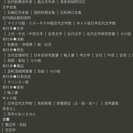
近代歌舞伎年表
義太夫年表
喜多村緑郎日記
文学全集
石橋忍月全集
徳田秋聲全集
近松秋江全集
近代雑誌複刻資料
マイクロ版・ＣＤ―ＲＯＭ版近代文学館
Ｗｅｂ版日本近代文学館
単行本◆文学
上代・中古・中世文学
近世文学
近代文学
近代文学研究双書
その他
単行本◆演劇
歌舞伎・浄瑠璃
能・狂言
単行本◆歴史
古代交通研究
日本史研究叢書
輸入書
考古学
古代
中世
近世
系図・家紋
その他
単行本◆書誌
反町茂雄関連書
目録
その他
単行本◆日本語史
キリシタン版
単行本◆美術
輸入書
Ｗｅｂ版
日本近代文学館
美術新報
群書類従（正・続・続々）
史料纂集
美本なし
美本がありません
古書
書誌学・目録
言語学