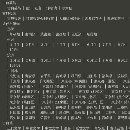
古典芸能
古典芸能
能
狂言
浄瑠璃
歌舞伎
古典複製
古典複製
稀書複製会刊行書
大和絵同好会
古典保存会
尊経閣叢刊
近代自筆物
形状
草稿類
書簡類
葉書類
書画類
色紙類
短冊類
生月
１月生
２月生
３月生
４月生
５月生
６月生
７月生
８月生
12月生
没月
１月没
２月没
３月没
４月没
５月没
６月没
７月没
８月没
12月没
生誕地
北海道
青森県
岩手県
宮城県
秋田県
山形県
福島県
茨城県
千葉県
東京都（千代田区）
東京都（中央区）
東京都（港区）
東
東京都（台東区）
東京都（墨田区）
東京都（品川区）
東京都（大田
東京都（世田谷区）
東京都（渋谷区）
東京都（杉並区）
東京都（中
東京都（練馬区）
東京都（板橋区）
東京都（北区）
東京都（足立区
東京都（葛飾区）
東京都（江東区）
東京都（江戸川区）
東京都（都
新潟県
富山県
石川県
福井県
岐阜県
静岡県
愛知県
三重県
兵庫県
奈良県
和歌山県
鳥取県
島根県
岡山県
広島県
山口
高知県
福岡県
佐賀県
長崎県
熊本県
大分県
宮崎県
鹿児島
古典籍
上代文学
中古文学
中世文学
絵巻
近世文学
草双紙
古典芸能