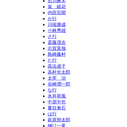
石川啄木
泉 鏡花
内田百閒
か行
川端康成
小林秀雄
さ行
斎藤茂吉
志賀直哉
島崎藤村
た行
高浜虚子
高村光太郎
太宰 治
谷崎潤一郎
な行
永井荷風
中原中也
夏目漱石
は行
萩原朔太郎
樋口一葉