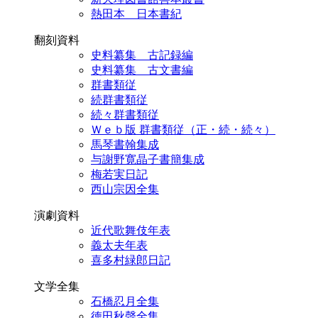
熱田本 日本書紀
翻刻資料
史料纂集 古記録編
史料纂集 古文書編
群書類従
続群書類従
続々群書類従
Ｗｅｂ版 群書類従（正・続・続々）
馬琴書翰集成
与謝野寛晶子書簡集成
梅若実日記
西山宗因全集
演劇資料
近代歌舞伎年表
義太夫年表
喜多村緑郎日記
文学全集
石橋忍月全集
徳田秋聲全集