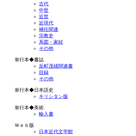
古代
中世
近世
近現代
補任関連
宗教史
系図・家紋
その他
単行本◆書誌
反町茂雄関連書
目録
その他
単行本◆日本語史
キリシタン版
単行本◆美術
輸入書
Ｗｅｂ版
日本近代文学館