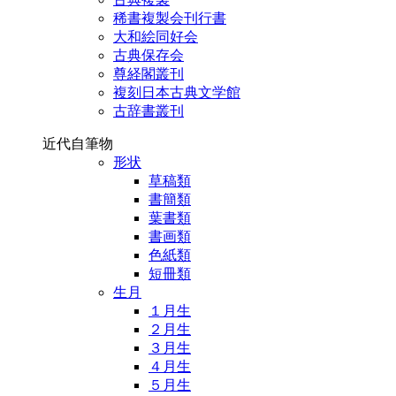
稀書複製会刊行書
大和絵同好会
古典保存会
尊経閣叢刊
複刻日本古典文学館
古辞書叢刊
近代自筆物
形状
草稿類
書簡類
葉書類
書画類
色紙類
短冊類
生月
１月生
２月生
３月生
４月生
５月生