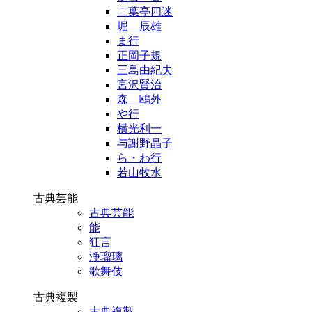
二葉亭四迷
堀 辰雄
ま行
正岡子規
三島由紀夫
宮沢賢治
森 鴎外
や行
横光利一
与謝野晶子
ら・わ行
若山牧水
古典芸能
古典芸能
能
狂言
浄瑠璃
歌舞伎
古典複製
古典複製