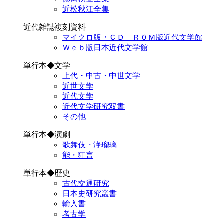
近松秋江全集
近代雑誌複刻資料
マイクロ版・ＣＤ―ＲＯＭ版近代文学館
Ｗｅｂ版日本近代文学館
単行本◆文学
上代・中古・中世文学
近世文学
近代文学
近代文学研究双書
その他
単行本◆演劇
歌舞伎・浄瑠璃
能・狂言
単行本◆歴史
古代交通研究
日本史研究叢書
輸入書
考古学