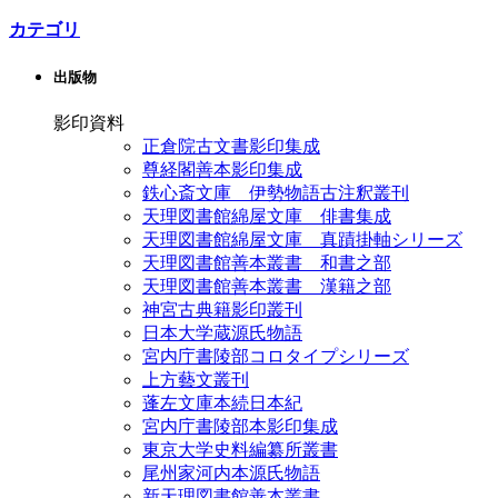
カテゴリ
出版物
影印資料
正倉院古文書影印集成
尊経閣善本影印集成
鉄心斎文庫 伊勢物語古注釈叢刊
天理図書館綿屋文庫 俳書集成
天理図書館綿屋文庫 真蹟掛軸シリーズ
天理図書館善本叢書 和書之部
天理図書館善本叢書 漢籍之部
神宮古典籍影印叢刊
日本大学蔵源氏物語
宮内庁書陵部コロタイプシリーズ
上方藝文叢刊
蓬左文庫本続日本紀
宮内庁書陵部本影印集成
東京大学史料編纂所叢書
尾州家河内本源氏物語
新天理図書館善本叢書