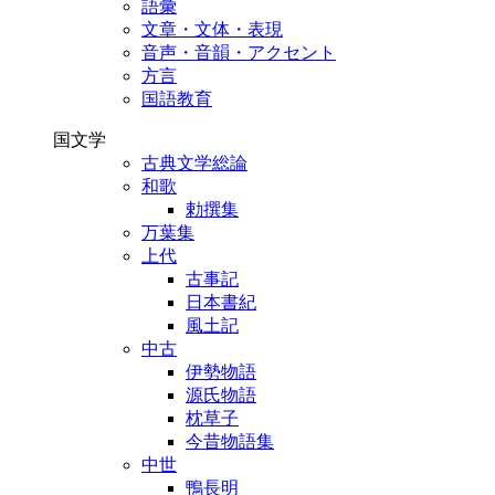
語彙
文章・文体・表現
音声・音韻・アクセント
方言
国語教育
国文学
古典文学総論
和歌
勅撰集
万葉集
上代
古事記
日本書紀
風土記
中古
伊勢物語
源氏物語
枕草子
今昔物語集
中世
鴨長明