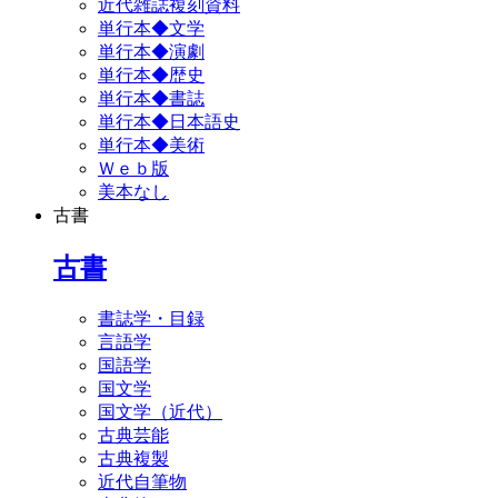
近代雑誌複刻資料
単行本◆文学
単行本◆演劇
単行本◆歴史
単行本◆書誌
単行本◆日本語史
単行本◆美術
Ｗｅｂ版
美本なし
古書
古書
書誌学・目録
言語学
国語学
国文学
国文学（近代）
古典芸能
古典複製
近代自筆物