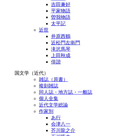
吉田兼好
平家物語
曽我物語
太平記
近世
井原西鶴
近松門左衛門
滝沢馬琴
上田秋成
俳諧
国文学（近代）
雑誌（原書）
複刻雑誌
同人誌・地方誌・一般誌
個人全集
近代文学総論
作家別
あ行
会津八一
芥川龍之介