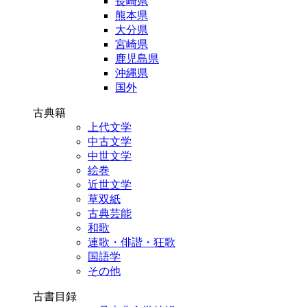
長崎県
熊本県
大分県
宮崎県
鹿児島県
沖縄県
国外
古典籍
上代文学
中古文学
中世文学
絵巻
近世文学
草双紙
古典芸能
和歌
連歌・俳諧・狂歌
国語学
その他
古書目録