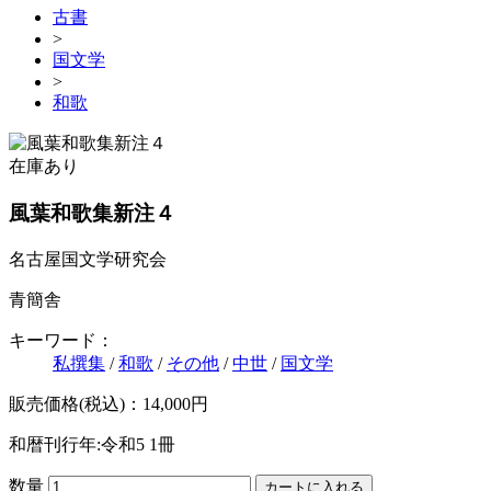
古書
>
国文学
>
和歌
在庫あり
風葉和歌集新注４
名古屋国文学研究会
青簡舎
キーワード：
私撰集
/
和歌
/
その他
/
中世
/
国文学
販売価格(税込)：14,000円
和暦刊行年:令和5
1冊
数量