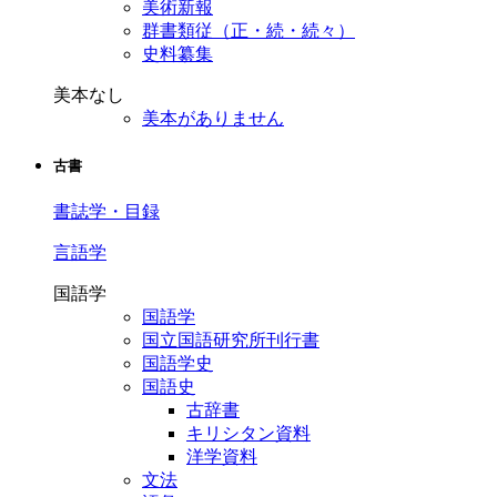
美術新報
群書類従（正・続・続々）
史料纂集
美本なし
美本がありません
古書
書誌学・目録
言語学
国語学
国語学
国立国語研究所刊行書
国語学史
国語史
古辞書
キリシタン資料
洋学資料
文法