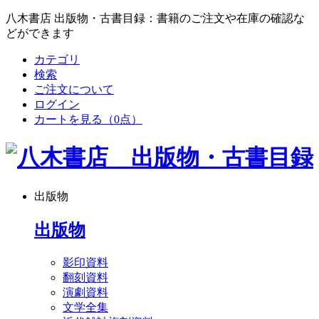
八木書店 出版物・古書目録：書籍のご注文や在庫の確認な
どができます
カテゴリ
検索
ご注文について
ログイン
カートを見る
（0点）
出版物
出版物
影印資料
翻刻資料
演劇資料
文学全集