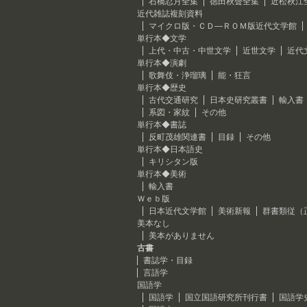
石橋忍月全集
徳田秋聲全集
近松秋江
近代雑誌複刻資料
マイクロ版・ＣＤ―ＲＯＭ版近代文学館
単行本◆文学
上代・中古・中世文学
近世文学
近代
単行本◆演劇
歌舞伎・浄瑠璃
能・狂言
単行本◆歴史
古代交通研究
日本史研究叢書
輸入書
系図・家紋
その他
単行本◆書誌
反町茂雄関連書
目録
その他
単行本◆日本語史
キリシタン版
単行本◆美術
輸入書
Ｗｅｂ版
日本近代文学館
美術新報
群書類従（
美本なし
美本がありません
古書
書誌学・目録
言語学
国語学
国語学
国立国語研究所刊行書
国語学