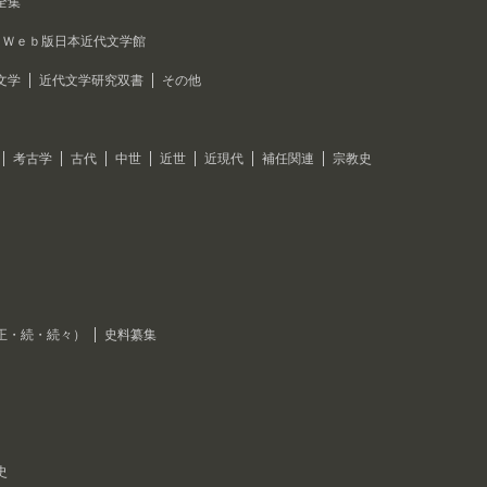
全集
Ｗｅｂ版日本近代文学館
文学
近代文学研究双書
その他
考古学
古代
中世
近世
近現代
補任関連
宗教史
正・続・続々）
史料纂集
史