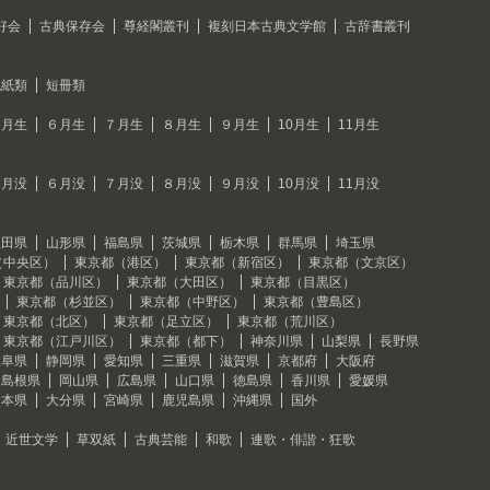
好会
古典保存会
尊経閣叢刊
複刻日本古典文学館
古辞書叢刊
色紙類
短冊類
５月生
６月生
７月生
８月生
９月生
10月生
11月生
５月没
６月没
７月没
８月没
９月没
10月没
11月没
秋田県
山形県
福島県
茨城県
栃木県
群馬県
埼玉県
（中央区）
東京都（港区）
東京都（新宿区）
東京都（文京区）
東京都（品川区）
東京都（大田区）
東京都（目黒区）
東京都（杉並区）
東京都（中野区）
東京都（豊島区）
東京都（北区）
東京都（足立区）
東京都（荒川区）
東京都（江戸川区）
東京都（都下）
神奈川県
山梨県
長野県
岐阜県
静岡県
愛知県
三重県
滋賀県
京都府
大阪府
島根県
岡山県
広島県
山口県
徳島県
香川県
愛媛県
熊本県
大分県
宮崎県
鹿児島県
沖縄県
国外
近世文学
草双紙
古典芸能
和歌
連歌・俳諧・狂歌