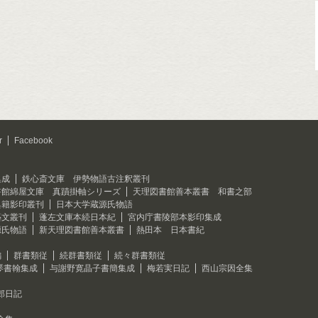
r
Facebook
集成
鉄心斎文庫 伊勢物語古注釈叢刊
書館綿屋文庫 真蹟掛軸シリーズ
天理図書館善本叢書 和書之部
典籍影印叢刊
日本大学蔵源氏物語
藝文叢刊
蓬左文庫本続日本紀
宮内庁書陵部本影印集成
源氏物語
新天理図書館善本叢書
熱田本 日本書紀
編
群書類従
続群書類従
続々群書類従
琴書翰集成
与謝野寛晶子書簡集成
梅若実日記
西山宗因全集
郎日記