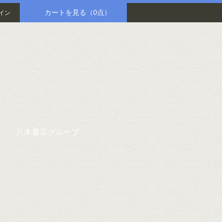
カートを見る
（0点）
イン
八木書店グループ