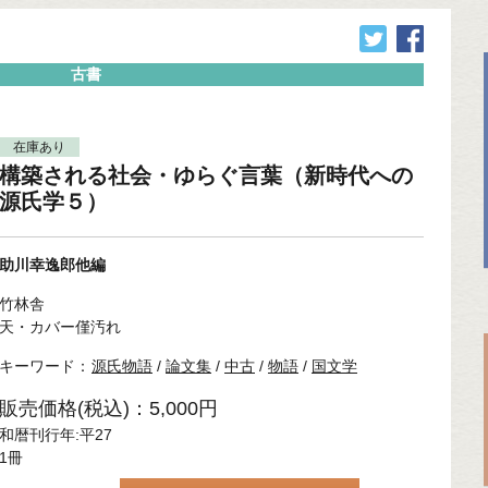
古書
在庫あり
構築される社会・ゆらぐ言葉（新時代への
源氏学５）
助川幸逸郎他編
竹林舎
天・カバー僅汚れ
キーワード：
源氏物語
/
論文集
/
中古
/
物語
/
国文学
販売価格(税込)：5,000円
和暦刊行年:平27
1冊