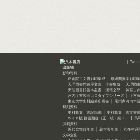
Twitte
出版物
影印資料
正倉院古文書影印集成
尊経閣善本影印
天理図書館綿屋文庫 俳書集成
天理図
天理図書館善本叢書 漢籍之部
神宮古
宮内庁書陵部コロタイプシリーズ
上方
東京大学史料編纂所叢書
尾州家河内本
翻刻資料
史料纂集 古記録編
史料纂集 古文書
Ｗｅｂ版 群書類従（正・続・続々）
馬
演劇資料
近代歌舞伎年表
義太夫年表
喜多村緑
文学全集