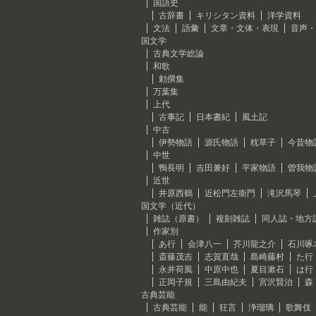
国語史
古辞書
キリシタン資料
洋学資料
文法
語彙
文章・文体・表現
音声・
国文学
古典文学総論
和歌
勅撰集
万葉集
上代
古事記
日本書紀
風土記
中古
伊勢物語
源氏物語
枕草子
今昔物
中世
鴨長明
吉田兼好
平家物語
曽我物
近世
井原西鶴
近松門左衛門
滝沢馬琴
国文学（近代）
雑誌（原書）
複刻雑誌
同人誌・地方
作家別
あ行
会津八一
芥川龍之介
石川啄
斎藤茂吉
志賀直哉
島崎藤村
た行
永井荷風
中原中也
夏目漱石
は行
正岡子規
三島由紀夫
宮沢賢治
森
古典芸能
古典芸能
能
狂言
浄瑠璃
歌舞伎