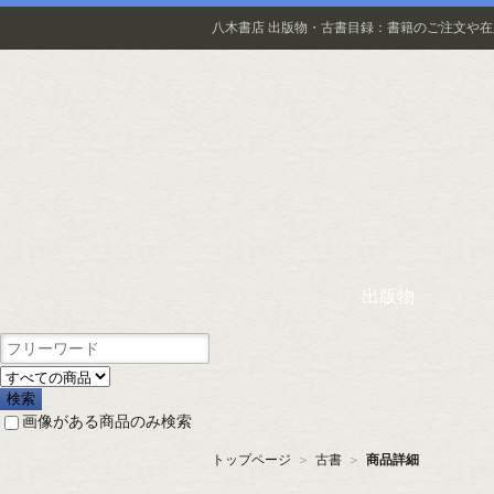
八木書店 出版物・古書目録：書籍のご注文や
出版物
画像がある商品のみ検索
トップページ
＞
古書
＞
商品詳細