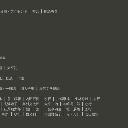
音韻・アクセント
方言
国語教育
語集
語
太平記
上田秋成
俳諧
誌・一般誌
個人全集
近代文学総論
木
泉 鏡花
内田百閒
か行
川端康成
小林秀雄
さ行
高浜虚子
高村光太郎
太宰 治
谷崎潤一郎
な行
萩原朔太郎
樋口一葉
二葉亭四迷
堀 辰雄
ま行
 鴎外
や行
横光利一
与謝野晶子
ら・わ行
若山牧水