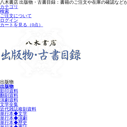
八木書店 出版物・古書目録：書籍のご注文や在庫の確認など
カテゴリ
検索
ご注文について
ログイン
カートを見る
（0点）
出版物
出版物
影印資料
翻刻資料
演劇資料
文学全集
近代雑誌複刻資料
単行本◆文学
単行本◆演劇
単行本◆歴史