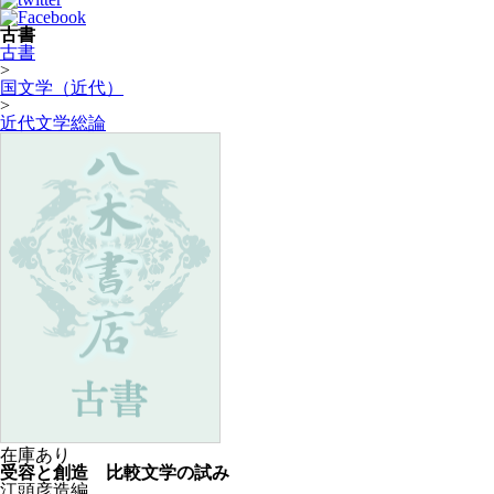
古書
古書
>
国文学（近代）
>
近代文学総論
在庫あり
受容と創造 比較文学の試み
江頭彦造編