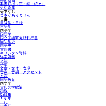
美術新報
群書類従（正・続・続々）
史料纂集
美本なし
美本がありません
古書
書誌学・目録
言語学
国語学
国語学
国立国語研究所刊行書
国語学史
国語史
古辞書
キリシタン資料
洋学資料
文法
語彙
文章・文体・表現
音声・音韻・アクセント
方言
国語教育
国文学
古典文学総論
和歌
勅撰集
万葉集
上代