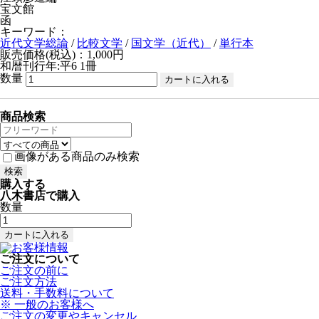
宝文館
函
キーワード：
近代文学総論
/
比較文学
/
国文学（近代）
/
単行本
販売価格(税込)：1,000円
和暦刊行年:平6
1冊
数量
商品検索
画像がある商品のみ検索
購入する
八木書店で購入
数量
ご注文について
ご注文の前に
ご注文方法
送料・手数料について
※ 一般のお客様へ
ご注文の変更やキャンセル