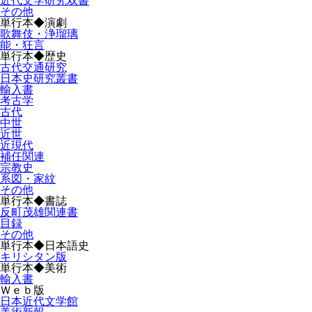
近代文学研究双書
その他
単行本◆演劇
歌舞伎・浄瑠璃
能・狂言
単行本◆歴史
古代交通研究
日本史研究叢書
輸入書
考古学
古代
中世
近世
近現代
補任関連
宗教史
系図・家紋
その他
単行本◆書誌
反町茂雄関連書
目録
その他
単行本◆日本語史
キリシタン版
単行本◆美術
輸入書
Ｗｅｂ版
日本近代文学館