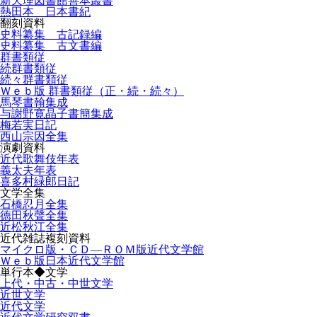
新天理図書館善本叢書
熱田本 日本書紀
翻刻資料
史料纂集 古記録編
史料纂集 古文書編
群書類従
続群書類従
続々群書類従
Ｗｅｂ版 群書類従（正・続・続々）
馬琴書翰集成
与謝野寛晶子書簡集成
梅若実日記
西山宗因全集
演劇資料
近代歌舞伎年表
義太夫年表
喜多村緑郎日記
文学全集
石橋忍月全集
徳田秋聲全集
近松秋江全集
近代雑誌複刻資料
マイクロ版・ＣＤ―ＲＯＭ版近代文学館
Ｗｅｂ版日本近代文学館
単行本◆文学
上代・中古・中世文学
近世文学
近代文学