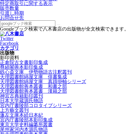
特定商取引に関する表示
販売数量
引渡し時期
お問合せ先
Googleブック検索で八木書店の出版物が全文検索できます。
Twitter
Facebook
カテゴリ
出版物
影印資料
正倉院古文書影印集成
尊経閣善本影印集成
鉄心斎文庫 伊勢物語古注釈叢刊
天理図書館綿屋文庫 俳書集成
天理図書館綿屋文庫 真蹟掛軸シリーズ
天理図書館善本叢書 和書之部
天理図書館善本叢書 漢籍之部
神宮古典籍影印叢刊
日本大学蔵源氏物語
宮内庁書陵部コロタイプシリーズ
上方藝文叢刊
蓬左文庫本続日本紀
宮内庁書陵部本影印集成
東京大学史料編纂所叢書
尾州家河内本源氏物語