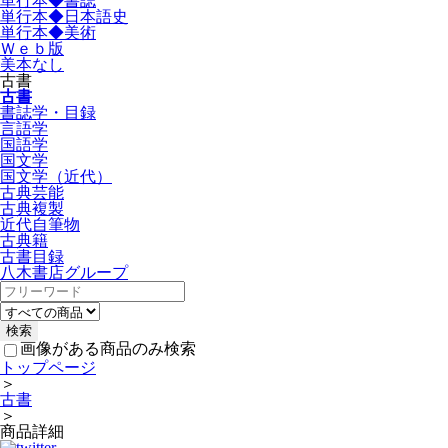
単行本◆書誌
単行本◆日本語史
単行本◆美術
Ｗｅｂ版
美本なし
古書
古書
書誌学・目録
言語学
国語学
国文学
国文学（近代）
古典芸能
古典複製
近代自筆物
古典籍
古書目録
八木書店グループ
画像がある商品のみ検索
トップページ
＞
古書
＞
商品詳細