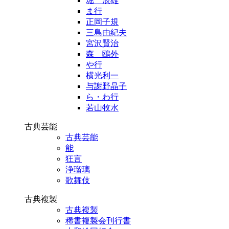
堀 辰雄
ま行
正岡子規
三島由紀夫
宮沢賢治
森 鴎外
や行
横光利一
与謝野晶子
ら・わ行
若山牧水
古典芸能
古典芸能
能
狂言
浄瑠璃
歌舞伎
古典複製
古典複製
稀書複製会刊行書