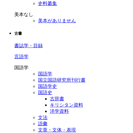
史料纂集
美本なし
美本がありません
古書
書誌学・目録
言語学
国語学
国語学
国立国語研究所刊行書
国語学史
国語史
古辞書
キリシタン資料
洋学資料
文法
語彙
文章・文体・表現