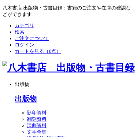
八木書店 出版物・古書目録：書籍のご注文や在庫の確認な
どができます
カテゴリ
検索
ご注文について
ログイン
カートを見る
（0点）
出版物
出版物
影印資料
翻刻資料
演劇資料
文学全集