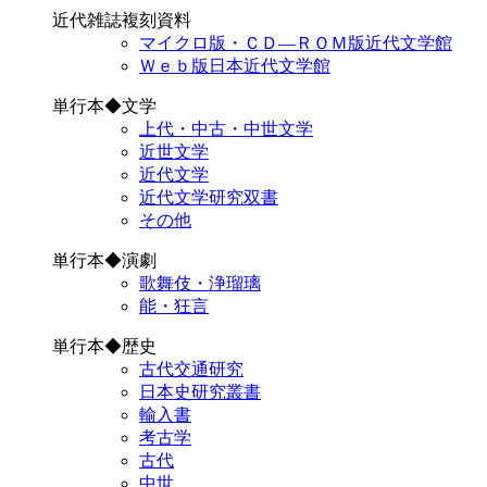
近代雑誌複刻資料
マイクロ版・ＣＤ―ＲＯＭ版近代文学館
Ｗｅｂ版日本近代文学館
単行本◆文学
上代・中古・中世文学
近世文学
近代文学
近代文学研究双書
その他
単行本◆演劇
歌舞伎・浄瑠璃
能・狂言
単行本◆歴史
古代交通研究
日本史研究叢書
輸入書
考古学
古代
中世