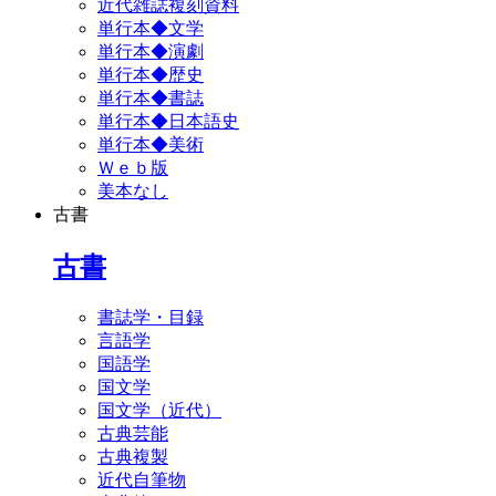
近代雑誌複刻資料
単行本◆文学
単行本◆演劇
単行本◆歴史
単行本◆書誌
単行本◆日本語史
単行本◆美術
Ｗｅｂ版
美本なし
古書
古書
書誌学・目録
言語学
国語学
国文学
国文学（近代）
古典芸能
古典複製
近代自筆物