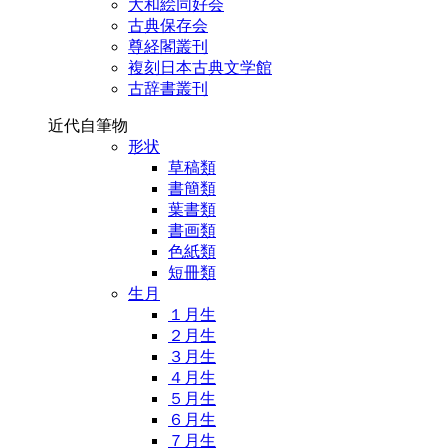
大和絵同好会
古典保存会
尊経閣叢刊
複刻日本古典文学館
古辞書叢刊
近代自筆物
形状
草稿類
書簡類
葉書類
書画類
色紙類
短冊類
生月
１月生
２月生
３月生
４月生
５月生
６月生
７月生