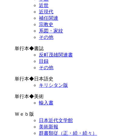
近世
近現代
補任関連
宗教史
系図・家紋
その他
単行本◆書誌
反町茂雄関連書
目録
その他
単行本◆日本語史
キリシタン版
単行本◆美術
輸入書
Ｗｅｂ版
日本近代文学館
美術新報
群書類従（正・続・続々）