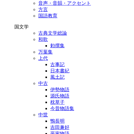
音声・音韻・アクセント
方言
国語教育
国文学
古典文学総論
和歌
勅撰集
万葉集
上代
古事記
日本書紀
風土記
中古
伊勢物語
源氏物語
枕草子
今昔物語集
中世
鴨長明
吉田兼好
平家物語