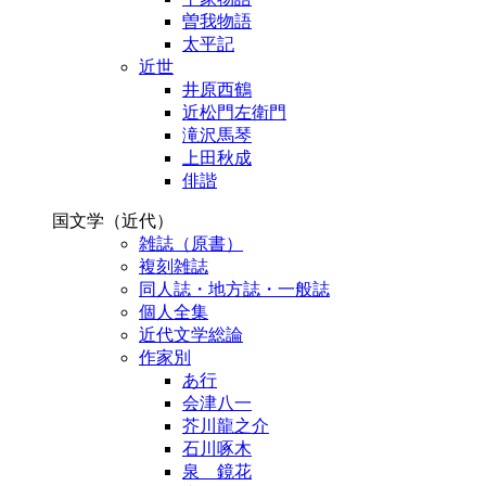
曽我物語
太平記
近世
井原西鶴
近松門左衛門
滝沢馬琴
上田秋成
俳諧
国文学（近代）
雑誌（原書）
複刻雑誌
同人誌・地方誌・一般誌
個人全集
近代文学総論
作家別
あ行
会津八一
芥川龍之介
石川啄木
泉 鏡花