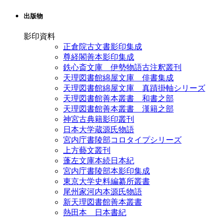
出版物
影印資料
正倉院古文書影印集成
尊経閣善本影印集成
鉄心斎文庫 伊勢物語古注釈叢刊
天理図書館綿屋文庫 俳書集成
天理図書館綿屋文庫 真蹟掛軸シリーズ
天理図書館善本叢書 和書之部
天理図書館善本叢書 漢籍之部
神宮古典籍影印叢刊
日本大学蔵源氏物語
宮内庁書陵部コロタイプシリーズ
上方藝文叢刊
蓬左文庫本続日本紀
宮内庁書陵部本影印集成
東京大学史料編纂所叢書
尾州家河内本源氏物語
新天理図書館善本叢書
熱田本 日本書紀