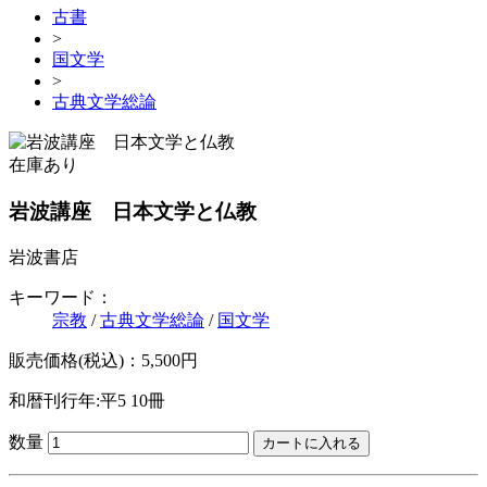
古書
>
国文学
>
古典文学総論
在庫あり
岩波講座 日本文学と仏教
岩波書店
キーワード：
宗教
/
古典文学総論
/
国文学
販売価格(税込)：5,500円
和暦刊行年:平5
10冊
数量