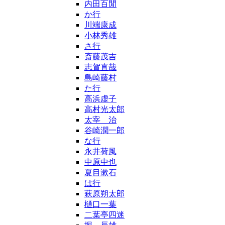
内田百閒
か行
川端康成
小林秀雄
さ行
斎藤茂吉
志賀直哉
島崎藤村
た行
高浜虚子
高村光太郎
太宰 治
谷崎潤一郎
な行
永井荷風
中原中也
夏目漱石
は行
萩原朔太郎
樋口一葉
二葉亭四迷