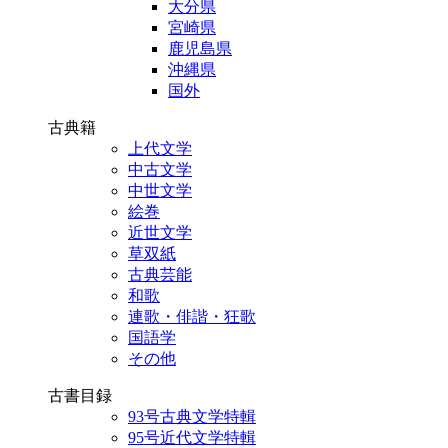
大分県
宮崎県
鹿児島県
沖縄県
国外
古典籍
上代文学
中古文学
中世文学
絵巻
近世文学
草双紙
古典芸能
和歌
連歌・俳諧・狂歌
国語学
その他
古書目録
93号古典文学特輯
95号近代文学特輯