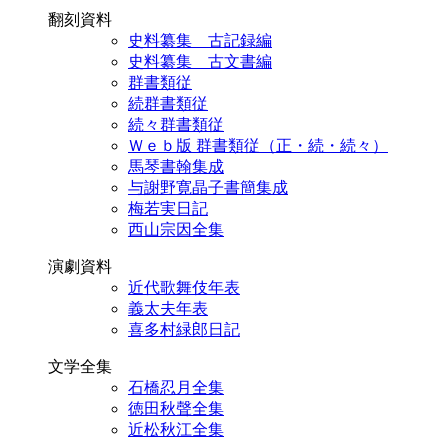
翻刻資料
史料纂集 古記録編
史料纂集 古文書編
群書類従
続群書類従
続々群書類従
Ｗｅｂ版 群書類従（正・続・続々）
馬琴書翰集成
与謝野寛晶子書簡集成
梅若実日記
西山宗因全集
演劇資料
近代歌舞伎年表
義太夫年表
喜多村緑郎日記
文学全集
石橋忍月全集
徳田秋聲全集
近松秋江全集