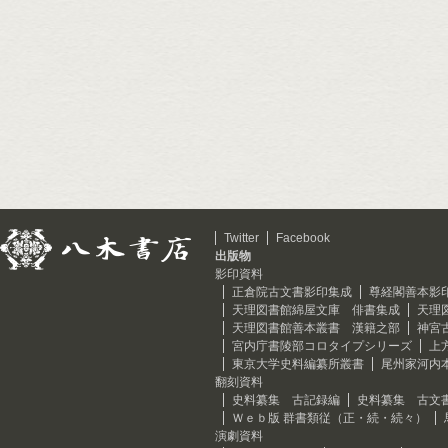
Twitter
Facebook
出版物
影印資料
正倉院古文書影印集成
尊経閣善本影
天理図書館綿屋文庫 俳書集成
天理
天理図書館善本叢書 漢籍之部
神宮
宮内庁書陵部コロタイプシリーズ
上
東京大学史料編纂所叢書
尾州家河内
翻刻資料
史料纂集 古記録編
史料纂集 古文
Ｗｅｂ版 群書類従（正・続・続々）
演劇資料