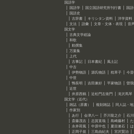
国語学
国語学
国立国語研究所刊行書
国語
国語史
古辞書
キリシタン資料
洋学資料
文法
語彙
文章・文体・表現
音
国文学
古典文学総論
和歌
勅撰集
万葉集
上代
古事記
日本書紀
風土記
中古
伊勢物語
源氏物語
枕草子
今昔
中世
鴨長明
吉田兼好
平家物語
曽我
近世
井原西鶴
近松門左衛門
滝沢馬琴
国文学（近代）
雑誌（原書）
複刻雑誌
同人誌・地
作家別
あ行
会津八一
芥川龍之介
石川
斎藤茂吉
志賀直哉
島崎藤村
た
永井荷風
中原中也
夏目漱石
は
正岡子規
三島由紀夫
宮沢賢治