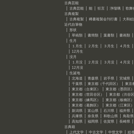
古典芸能
古典芸能
能
狂言
浄瑠璃
歌舞
古典複製
古典複製
稀書複製会刊行書
大和絵
近代自筆物
形状
草稿類
書簡類
葉書類
書画類
生月
１月生
２月生
３月生
４月生
12月生
没月
１月没
２月没
３月没
４月没
12月没
生誕地
北海道
青森県
岩手県
宮城県
千葉県
東京都（千代田区）
東京
東京都（台東区）
東京都（墨田区
東京都（世田谷区）
東京都（渋谷
東京都（練馬区）
東京都（板橋区
東京都（葛飾区）
東京都（江東区
新潟県
富山県
石川県
福井県
兵庫県
奈良県
和歌山県
鳥取県
高知県
福岡県
佐賀県
長崎県
古典籍
上代文学
中古文学
中世文学
絵