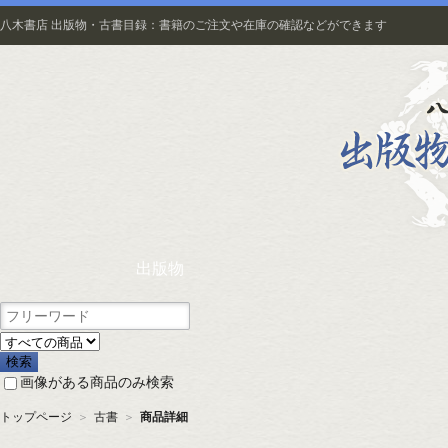
八木書店 出版物・古書目録：書籍のご注文や在庫の確認などができます
出版物
画像がある商品のみ検索
トップページ
＞
古書
＞
商品詳細