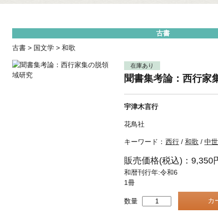
古書
古書
>
国文学
>
和歌
在庫あり
聞書集考論：西行家
宇津木言行
花鳥社
キーワード：
西行
/
和歌
/
中世
販売価格(税込)：9,350
和暦刊行年:令和6
1冊
数量