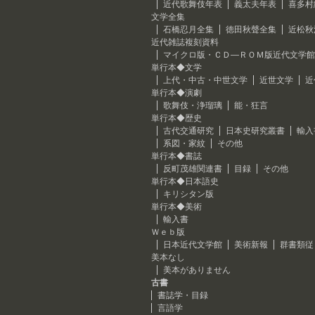
近代歌舞伎年表
義太夫年表
喜多村
文学全集
石橋忍月全集
徳田秋聲全集
近松秋
近代雑誌複刻資料
マイクロ版・ＣＤ―ＲＯＭ版近代文学館
単行本◆文学
上代・中古・中世文学
近世文学
近
単行本◆演劇
歌舞伎・浄瑠璃
能・狂言
単行本◆歴史
古代交通研究
日本史研究叢書
輸入
系図・家紋
その他
単行本◆書誌
反町茂雄関連書
目録
その他
単行本◆日本語史
キリシタン版
単行本◆美術
輸入書
Ｗｅｂ版
日本近代文学館
美術新報
群書類従
美本なし
美本がありません
古書
書誌学・目録
言語学