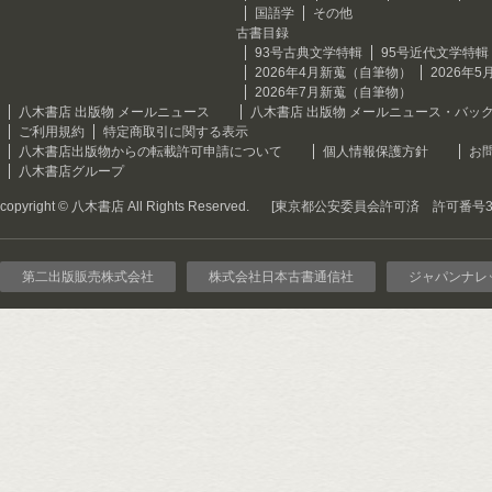
国語学
その他
古書目録
93号古典文学特輯
95号近代文学特輯
2026年4月新蒐（自筆物）
2026年
2026年7月新蒐（自筆物）
八木書店 出版物 メールニュース
八木書店 出版物 メールニュース・バッ
ご利用規約
特定商取引に関する表示
八木書店出版物からの転載許可申請について
個人情報保護方針
お
八木書店グループ
copyright © 八木書店 All Rights Reserved.
[東京都公安委員会許可済 許可番号301
第二出版販売株式会社
株式会社日本古書通信社
ジャパンナレ